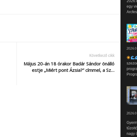
2026.0
egy vi
Arcfes
2026.0
Következő cikk
Május 20-án 18 órakor Badár Sándor önálló
szezo
progr
estje „Miért pont Ázsia?” címmel, a Sz…
Progr
2026.0
Gyerm
tűzolt
nagy ö