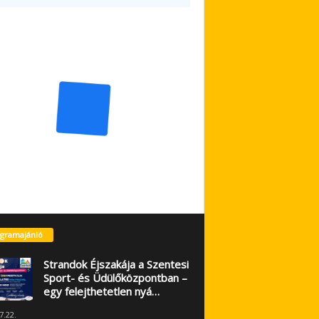
gramajánló
Strandok Éjszakája a Szentesi
Sport- és Üdülőközpontban –
egy felejthetetlen nyá…
7.22.