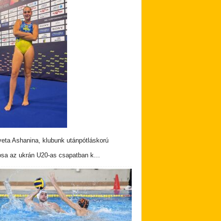
veta Ashanina, klubunk utánpótláskorú
osa az ukrán U20-as csapatban k…