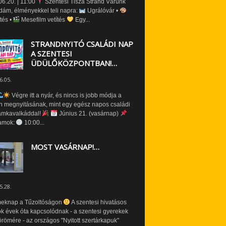
6.20. | 11:00
Szentesi Tisza Strand Várunk
dám, élményekkel teli napra:
Ugrálóvár •
tés •
Mesefilm vetítés
Egy...
STRANDNYITÓ CSALÁDI NAP
A SZENTESI
ÜDÜLŐKÖZPONTBAN!…
6.05.
Végre itt a nyár, és nincs is jobb módja a
n megnyitásának, mint egy egész napos családi
amkavalkáddal!
Június 21. (vasárnap)
amok:
10:00...
MOST VASÁRNAP!…
5.28.
eknap a Tűzoltóságon
A szentesi hivatásos
ók évek óta kapcsolódnak - a szentesi gyerekek
römére - az országos "Nyitott szertárkapuk"