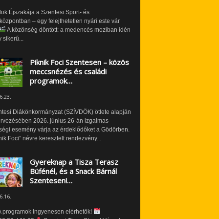
ok Éjszakája a Szentesi Sport- és
özpontban – egy felejthetetlen nyári este vár
A közönség döntött: a medencés moziban idén
 sikerű...
Piknik Foci Szentesen – közös
meccsnézés és családi
programok…
6.23.
ntesi Diákönkormányzat (SZÍVDÖK) ötlete alapján
ervezésében 2026. június 26-án izgalmas
ségi esemény várja az érdeklődőket a Gödörben.
nik Foci” névre keresztelt rendezvény...
Gyereknap a Tisza Terasz
Büfénél, és a Snack Bárnál
Szentesen!…
6.16.
 programok ingyenesen elérhetők!