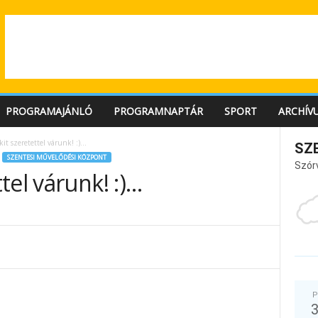
PROGRAMAJÁNLÓ
PROGRAMNAPTÁR
SPORT
ARCHÍV
it szeretettel várunk! :)…
SZ
SZENTESI MŰVELŐDÉSI KÖZPONT
Szór
tel várunk! :)…
P