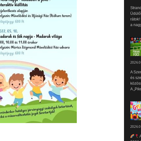
Strand
Üdülők
rátok!
a nagy
2026.0
A Sze
és sz
közös
A „Pik
2026.0
A