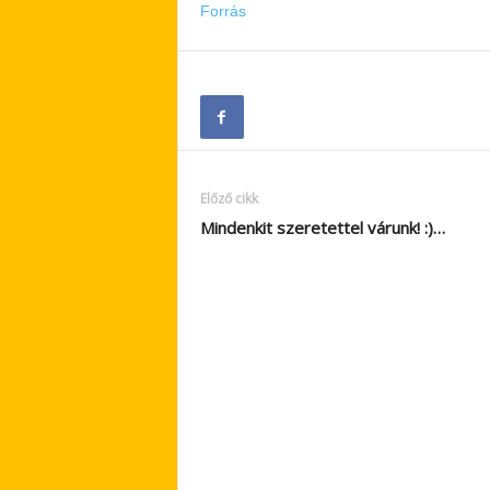
Forrás
Előző cikk
Mindenkit szeretettel várunk! :)…