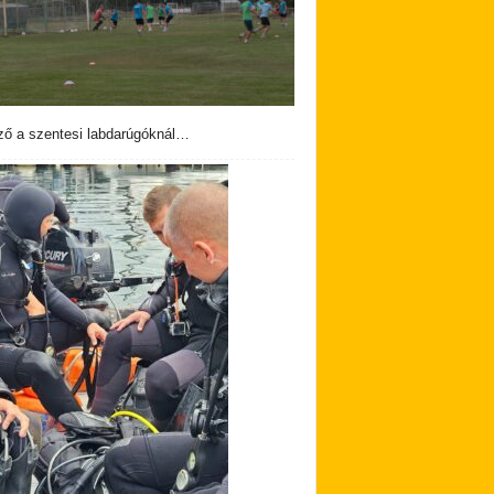
ző a szentesi labdarúgóknál…