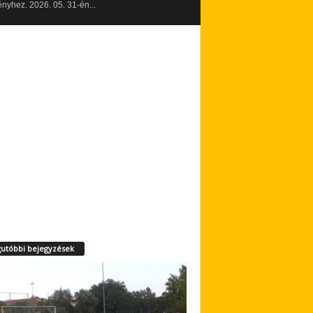
yhez. 2026. 05. 31-én...
utóbbi bejegyzések