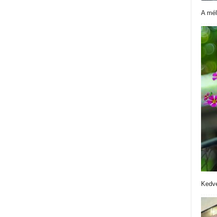
A mél
Kedve