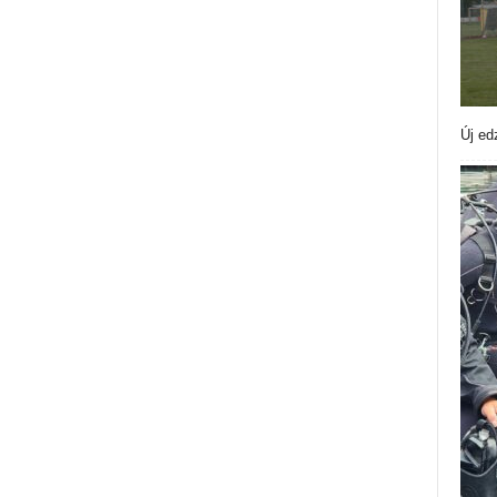
Új ed