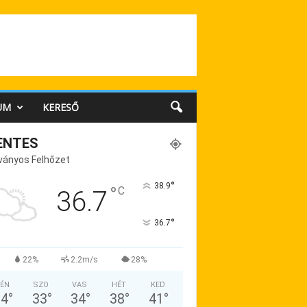
UM
KERESŐ
ENTES
ványos Felhőzet
°
38.9
°
C
36.7
°
36.7
22%
2.2m/s
28%
ÉN
SZO
VAS
HÉT
KED
34
°
33
°
34
°
38
°
41
°