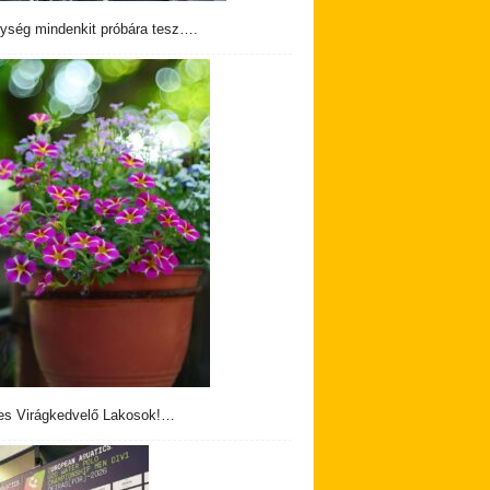
ység mindenkit próbára tesz….
s Virágkedvelő Lakosok!…