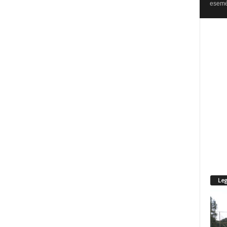
esemén
Leg