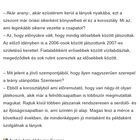
– Akár arany-, akár ezüstérem kerül a lányok nyakába, ezt a
szezont már óriási sikerként könyvelheti el ez a korosztály. Mi az,
ami leginkább sikerre vezette a csapatot?
– Az, hogy előnyükre vált, hogy mindig idősebbek között játszottak.
Az előző idényben is a 2006-osok között játszottunk 2007-es
születésű kerettel. Fiatalabbként erősebbek között vízilabdáztak,
megedződtek és sok rutint szereztek az idősebbek között.
– Mit jelent a jövő szempontjából, hogy ilyen nagyszerűen szerepel
a leány utánpótlás Szentesen?
– Ebből a korosztályból ami előremutató, hogy van négy-öt olyan
játékosunk, akik már a felnőttcsapatban is többször megmutatták
magukat. Rajtuk kívül többen játszanak rendszeresen a serdülő- és
az ifjúságicsapatban is, ami szintén jó alap. Magas lesz a mérce a
következő években, de mindenképpen jó mintaként és példaként
szolgálnak a lányok.