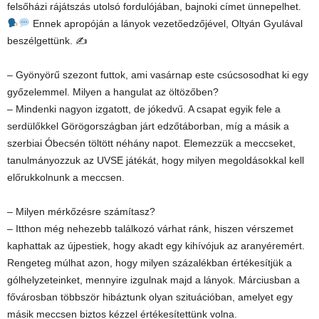
felsőházi rájátszás utolsó fordulójában, bajnoki címet ünnepelhet.
Ennek apropóján a lányok vezetőedzőjével, Oltyán Gyulával
beszélgettünk. ✍
– Gyönyörű szezont futtok, ami vasárnap este csúcsosodhat ki egy
győzelemmel. Milyen a hangulat az öltözőben?
– Mindenki nagyon izgatott, de jókedvű. A csapat egyik fele a
serdülőkkel Görögországban járt edzőtáborban, míg a másik a
szerbiai Óbecsén töltött néhány napot. Elemezzük a meccseket,
tanulmányozzuk az UVSE játékát, hogy milyen megoldásokkal kell
előrukkolnunk a meccsen.
– Milyen mérkőzésre számítasz?
– Itthon még nehezebb találkozó várhat ránk, hiszen vérszemet
kaphattak az újpestiek, hogy akadt egy kihívójuk az aranyéremért.
Rengeteg múlhat azon, hogy milyen százalékban értékesítjük a
gólhelyzeteinket, mennyire izgulnak majd a lányok. Márciusban a
fővárosban többször hibáztunk olyan szituációban, amelyet egy
másik meccsen biztos kézzel értékesítettünk volna.