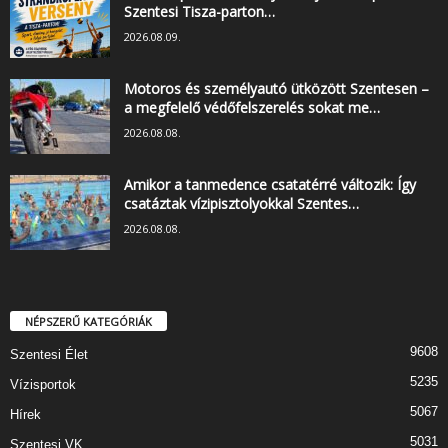
Szentesi Tisza-parton…
2026.08.09.
Motoros és személyautó ütközött Szentesen –
a megfelelő védőfelszerelés sokat me…
2026.08.08.
Amikor a tanmedence csatatérré változik: Így
csatáztak vízipisztolyokkal Szentes…
2026.08.08.
NÉPSZERŰ KATEGÓRIÁK
9608
Szentesi Élet
5235
Vízisportok
5067
Hírek
5031
Szentesi VK