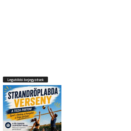
Legutóbbi bejegyzések