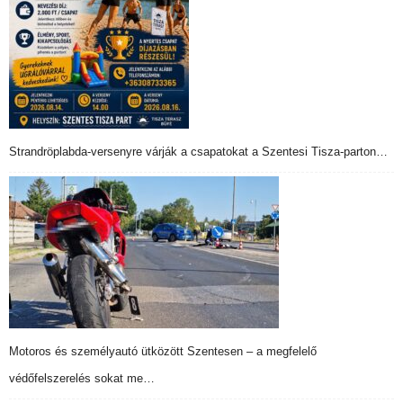
Strandröplabda-versenyre várják a csapatokat a Szentesi Tisza-parton…
Motoros és személyautó ütközött Szentesen – a megfelelő
védőfelszerelés sokat me…