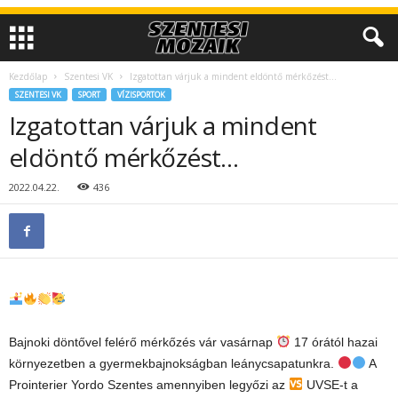
Kezdőlap
Szentesi VK
Izgatottan várjuk a mindent eldöntő mérkőzést…
SZENTESI VK
SPORT
VÍZISPORTOK
Izgatottan várjuk a mindent
eldöntő mérkőzést…
2022.04.22.
436
Bajnoki döntővel felérő mérkőzés vár vasárnap
17 órától hazai
környezetben a gyermekbajnokságban leánycsapatunkra.
A
Prointerier Yordo Szentes amennyiben legyőzi az
UVSE-t a