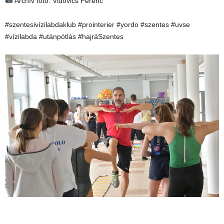
Archív fotó: Vidovics Ferenc
#szentesivízilabdaklub #prointerier #yordo #szentes #uvse
#vízilabda #utánpótlás #hajráSzentes