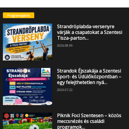
Programajánló
Strandröplabda-versenyre
várják a csapatokat a Szentesi
Tisza-parton…
2026.08.09.
Strandok Éjszakája a Szentesi
Sport- és Üdülőközpontban –
egy felejthetetlen nyá…
2026.07.22.
Piknik Foci Szentesen – közös
meccsnézés és családi
programok…