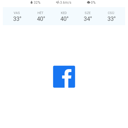
32%
3.6m/s
0%
VAS
HÉT
KED
SZE
CSÜ
33
°
40
°
40
°
34
°
33
°