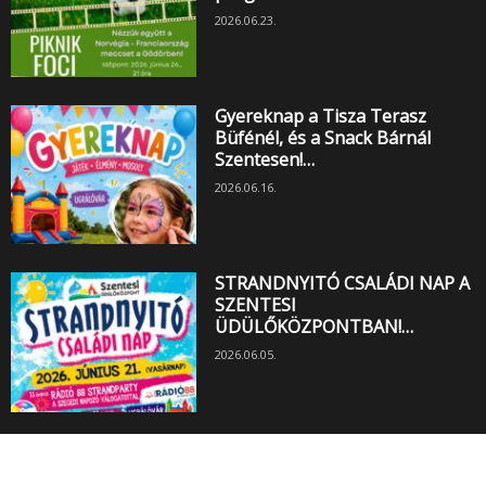
2026.06.23.
Gyereknap a Tisza Terasz
Büfénél, és a Snack Bárnál
Szentesen!…
2026.06.16.
STRANDNYITÓ CSALÁDI NAP A
SZENTESI
ÜDÜLŐKÖZPONTBAN!…
2026.06.05.