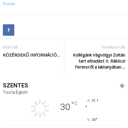
Forrás
Előző cikk
Következő cikk
KÖZÉRDEKŰ INFORMÁCIÓ…
Kollégánk Vágvölgyi Zoltán
tart elöadást II. Rákóczi
Ferencről a laktanyában….
SZENTES
Tiszta Égbolt
31.1
°
C
30
°
°
30