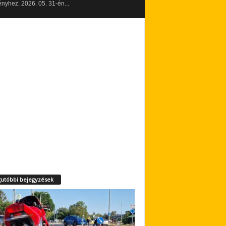
yhez. 2026. 05. 31-én...
utóbbi bejegyzések