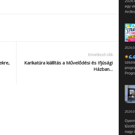
2026.0
egy vi
Arcfes
2026.0
Következő cikk
ekre,
Karikatúra kiállítás a Művelődési és Ifjúsági
szezo
progr
Házban…
Progr
2026.0
Gyerm
tűzolt
nagy ö