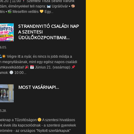
6.20. | 11:00
Szentesi Tisza Strand Várunk
dám, élményekkel teli napra:
Ugrálóvár •
tés •
Mesefilm vetítés
Egy...
STRANDNYITÓ CSALÁDI NAP
A SZENTESI
ÜDÜLŐKÖZPONTBAN!…
6.05.
Végre itt a nyár, és nincs is jobb módja a
n megnyitásának, mint egy egész napos családi
amkavalkáddal!
Június 21. (vasárnap)
amok:
10:00...
MOST VASÁRNAP!…
5.28.
eknap a Tűzoltóságon
A szentesi hivatásos
ók évek óta kapcsolódnak - a szentesi gyerekek
römére - az országos "Nyitott szertárkapuk"