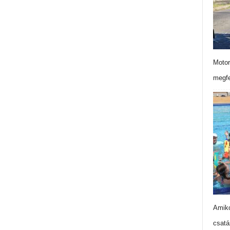
Motor
megfe
Amiko
csatá