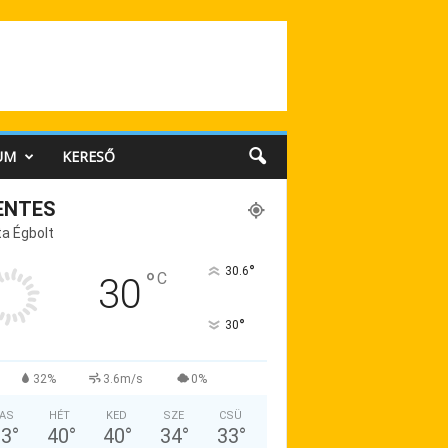
UM
KERESŐ
ENTES
a Égbolt
°
30.6
°
C
30
°
30
32%
3.6m/s
0%
AS
HÉT
KED
SZE
CSÜ
33
°
40
°
40
°
34
°
33
°