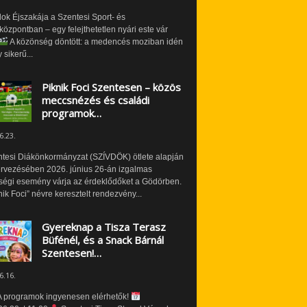
ok Éjszakája a Szentesi Sport- és
özpontban – egy felejthetetlen nyári este vár
A közönség döntött: a medencés moziban idén
 sikerű...
Piknik Foci Szentesen – közös
meccsnézés és családi
programok…
6.23.
ntesi Diákönkormányzat (SZÍVDÖK) ötlete alapján
ervezésében 2026. június 26-án izgalmas
ségi esemény várja az érdeklődőket a Gödörben.
nik Foci” névre keresztelt rendezvény...
Gyereknap a Tisza Terasz
Büfénél, és a Snack Bárnál
Szentesen!…
6.16.
 programok ingyenesen elérhetők!