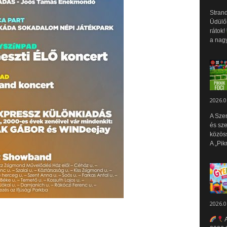
Strand
Üdülők
rátok!
a nagy
2026.0
A Sze
és sz
közös
A „Pik
2026.0
A