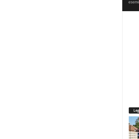
esemén
Leg