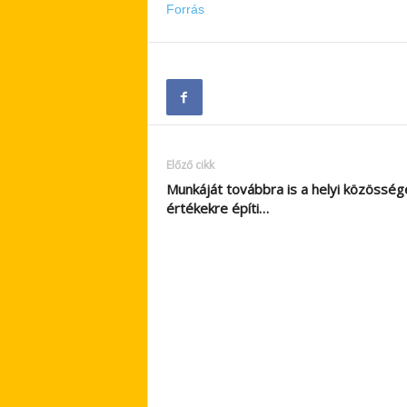
Forrás
Előző cikk
Munkáját továbbra is a helyi közösség
értékekre építi…