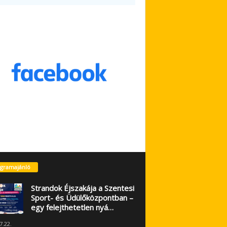
gramajánló
Strandok Éjszakája a Szentesi
Sport- és Üdülőközpontban –
egy felejthetetlen nyá…
7.22.