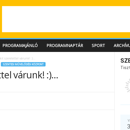
PROGRAMAJÁNLÓ
PROGRAMNAPTÁR
SPORT
ARCHÍV
it szeretettel várunk! :)…
SZ
SZENTESI MŰVELŐDÉSI KÖZPONT
Tiszt
tel várunk! :)…
V