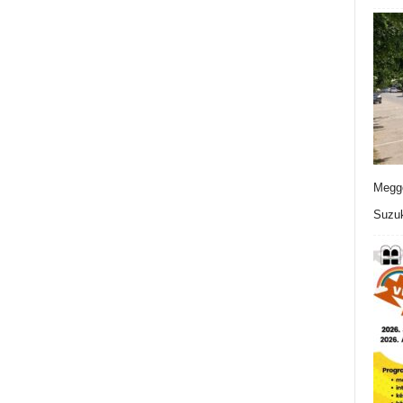
Meggo
Suzuk