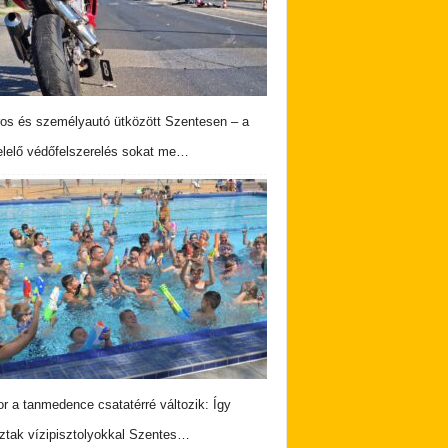
os és személyautó ütközött Szentesen – a
lelő védőfelszerelés sokat me…
r a tanmedence csatatérré változik: Így
ztak vízipisztolyokkal Szentes…