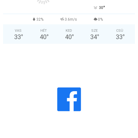
°
30
32%
3.6m/s
0%
VAS
HÉT
KED
SZE
CSÜ
33
°
40
°
40
°
34
°
33
°