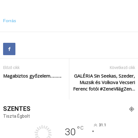
Forrás
Előző cikk
Következő cikk
Magabiztos győzelem……….
GALÉRIA Sin Seekas, Szeder,
Muzsik és Volkova Vecseri
Ferenc fotói #ZeneVilágZen…
SZENTES
Tiszta Égbolt
31.1
°
C
30
°