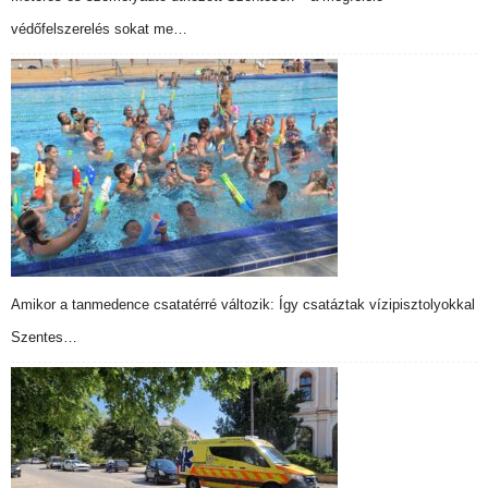
védőfelszerelés sokat me…
Amikor a tanmedence csatatérré változik: Így csatáztak vízipisztolyokkal
Szentes…