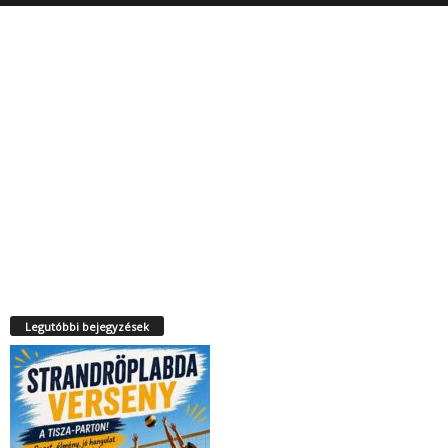
Legutóbbi bejegyzések