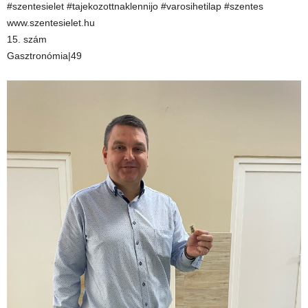
#szentesielet #tajekozottnaklennijo #varosihetilap #szentes
www.szentesielet.hu
15. szám
Gasztronómia|49