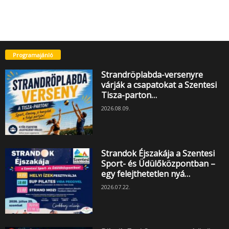
Programajánló
Strandröplabda-versenyre
várják a csapatokat a Szentesi
Tisza-parton…
2026.08.09.
Strandok Éjszakája a Szentesi
Sport- és Üdülőközpontban –
egy felejthetetlen nyá…
2026.07.22.