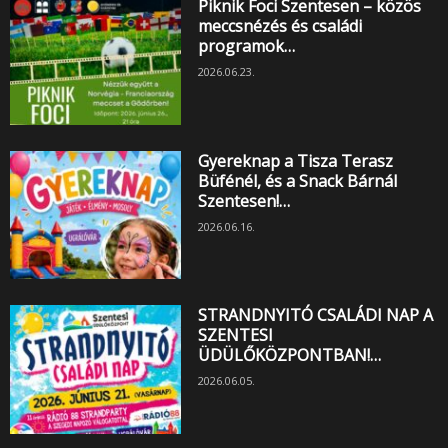
Piknik Foci Szentesen – közös
meccsnézés és családi
programok…
2026.06.23.
Gyereknap a Tisza Terasz
Büfénél, és a Snack Bárnál
Szentesen!…
2026.06.16.
STRANDNYITÓ CSALÁDI NAP A
SZENTESI
ÜDÜLŐKÖZPONTBAN!…
2026.06.05.