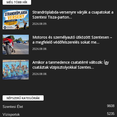
MÉG TÖBB HÍR
Strandröplabda-versenyre várják a csapatokat a
Szentesi Tisza-parton…
2026.08.09.
Motoros és személyautó ütközött Szentesen –
a megfelelő védőfelszerelés sokat me…
2026.08.08.
Amikor a tanmedence csatatérré változik: Így
csatáztak vízipisztolyokkal Szentes…
2026.08.08.
NÉPSZERŰ KATEGÓRIÁK
9608
Szentesi Élet
5235
Vízisportok