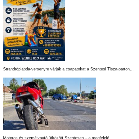
Strandröplabda-versenyre várják a csapatokat a Szentesi Tisza-parton…
Motoros és személyautó ütközött Szentesen – a megfelelő