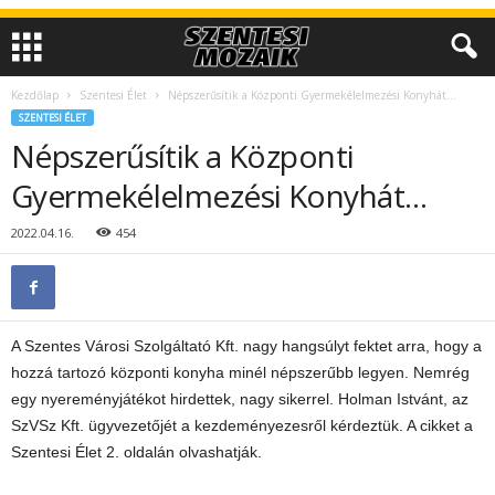
Kezdőlap
Szentesi Élet
Népszerűsítik a Központi Gyermekélelmezési Konyhát…
SZENTESI ÉLET
Népszerűsítik a Központi
Gyermekélelmezési Konyhát…
2022.04.16.
454
A Szentes Városi Szolgáltató Kft. nagy hangsúlyt fektet arra, hogy a
hozzá tartozó központi konyha minél népszerűbb legyen. Nemrég
egy nyereményjátékot hirdettek, nagy sikerrel. Holman Istvánt, az
SzVSz Kft. ügyvezetőjét a kezdeményezesről kérdeztük. A cikket a
Szentesi Élet 2. oldalán olvashatják.