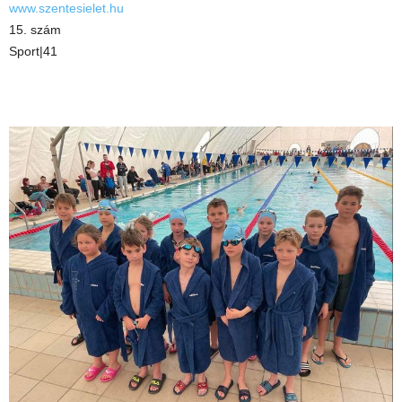
www.szentesielet.hu
15. szám
Sport|41