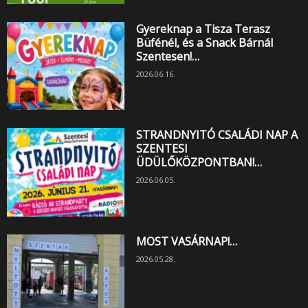
Gyereknap a Tisza Terasz
Büfénél, és a Snack Bárnál
Szentesen!…
2026.06.16.
STRANDNYITÓ CSALÁDI NAP A
SZENTESI
ÜDÜLŐKÖZPONTBAN!…
2026.06.05.
MOST VASÁRNAP!…
2026.05.28.