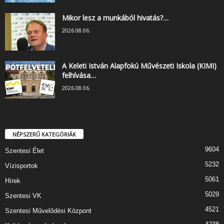
Mikor lesz a munkából hivatás?…
2026.08.06.
A Keleti István Alapfokú Művészeti Iskola (KIMI)
felhívása…
2026.08.06.
NÉPSZERŰ KATEGÓRIÁK
9604
Szentesi Élet
5232
Vízisportok
5061
Hírek
5029
Szentesi VK
4521
Szentesi Művelődési Központ