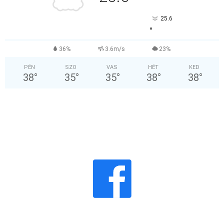
25.6
°
36%
3.6m/s
23%
PÉN
SZO
VAS
HÉT
KED
38
°
35
°
35
°
38
°
38
°