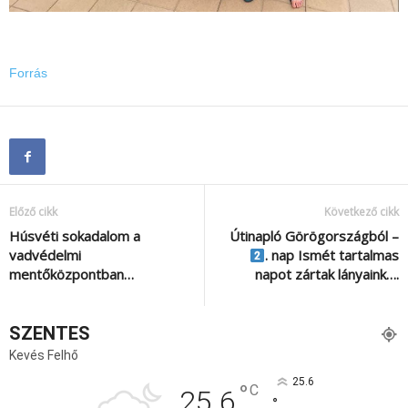
Forrás
Előző cikk
Következő cikk
Húsvéti sokadalom a
Útinapló Görögországból –
vadvédelmi
. nap Ismét tartalmas
mentőközpontban…
napot zártak lányaink….
SZENTES
Kevés Felhő
25.6
°
C
25.6
°