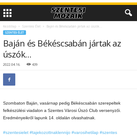
Kezdőlap
Szentesi Élet
Baján és Békéscsabán jártak az úszók…
SZENTESI ÉLET
Baján és Békéscsabán jártak az
úszók…
2022.04.16.
439
Szombaton Baján, vasárnap pedig Békéscsabán szerepeltek
felkészülési viadalon a Szentes Városi Úszó Club versenyzői.
Eredményeikről lapunk 14. oldalán olvashatnak.
#szentesielet
#tajekozottnaklennijo
#varosihetilap
#szentes