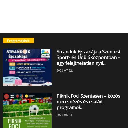
Programajánló
Strandok Éjszakája a Szentesi
Sport- és Üdülőközpontban –
egy felejthetetlen nyá…
2026.07.22.
Piknik Foci Szentesen – közös
meccsnézés és családi
programok…
2026.06.23.