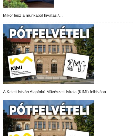
Mikor lesz a munkából hivatás?…
A Keleti István Alapfokú Művészeti Iskola (KIMI) felhívása…