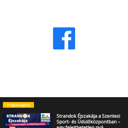
Programajánló
Strandok Éjszakája a Szentesi
Sport- és Üdülőközpontban –
egy felejthetetlen nyá…