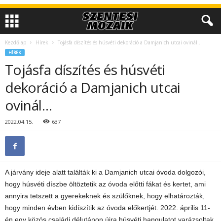
Kezdőlap
Hírek
Tojásfa díszítés és húsvéti dekoráció a Damjanich utcai ovinál…
HÍREK
Tojásfa díszítés és húsvéti
dekoráció a Damjanich utcai
ovinál…
2022.04.15.
637
A járvány ideje alatt találták ki a Damjanich utcai óvoda dolgozói,
hogy húsvéti díszbe öltöztetik az óvoda előtti fákat és kertet, ami
annyira tetszett a gyerekeknek és szülőknek, hogy elhatározták,
hogy minden évben kidíszítik az óvoda előkertjét. 2022. április 11-
én egy közös családi délutánon újra húsvéti hangulatot varázsoltak