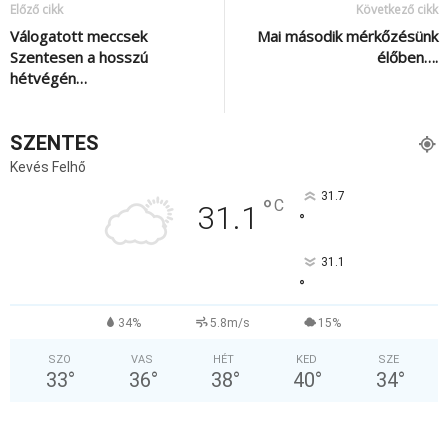
Előző cikk
Következő cikk
Válogatott meccsek
Mai második mérkőzésünk
Szentesen a hosszú
élőben….
hétvégén…
SZENTES
Kevés Felhő
31.7
°
C
31.1
°
31.1
°
34%
5.8m/s
15%
SZO
VAS
HÉT
KED
SZE
33
°
36
°
38
°
40
°
34
°