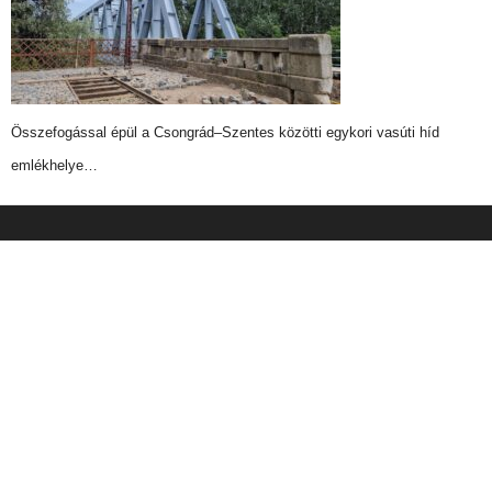
Összefogással épül a Csongrád–Szentes közötti egykori vasúti híd
emlékhelye…