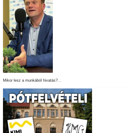
Mikor lesz a munkából hivatás?…