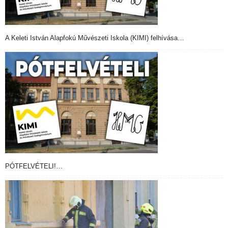
A Keleti István Alapfokú Művészeti Iskola (KIMI) felhívása…
PÓTFELVÉTELI!…