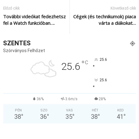
Előző cikk
Következő cikk
További videókat fedezhetsz
Cégek (és technikumok) piaca
fel a Watch funkcióban….
várta a diákokat…
SZENTES
Szórványos Felhőzet
25.6
°
C
25.6
°
25.6
°
36%
3.6m/s
28%
PÉN
SZO
VAS
HÉT
KED
38
°
36
°
35
°
38
°
41
°