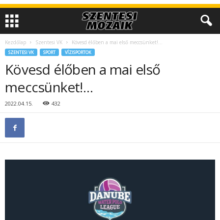
Kezdőlap
Szentesi VK
Kövesd élőben a mai első meccsünket!…
SZENTESI VK
SPORT
VÍZISPORTOK
Kövesd élőben a mai első
meccsünket!…
2022.04.15.
432