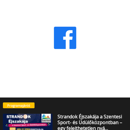
Programajánló
Strandok Éjszakája a Szentesi
Sport- és Üdülőközpontban –
egy felejthetetlen nyá…