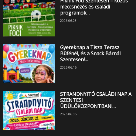
Piknik Foci Szentesen – közös
meccsnézés és családi
programok…
2026.06.23.
Gyereknap a Tisza Terasz
Büfénél, és a Snack Bárnál
Szentesen!…
2026.06.16.
STRANDNYITÓ CSALÁDI NAP A
SZENTESI
ÜDÜLŐKÖZPONTBAN!…
2026.06.05.