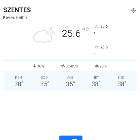
SZENTES
Kevés Felhő
25.6
°
C
25.6
°
25.6
°
36%
3.6m/s
23%
PÉN
SZO
VAS
HÉT
KED
38
°
35
°
35
°
38
°
38
°