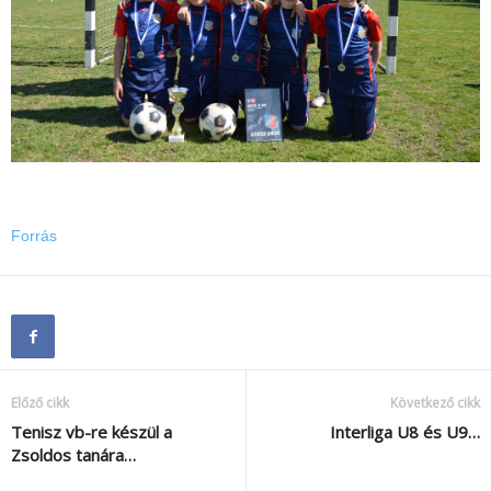
Forrás
Előző cikk
Következő cikk
Tenisz vb-re készül a
Interliga U8 és U9…
Zsoldos tanára…