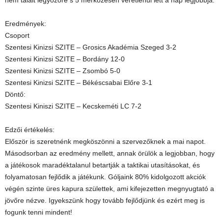
nem talált legyőzőre s 5 mérkőzésen veretlenül lett a nap legjobbja.
Eredmények:
Csoport
Szentesi Kinizsi SZITE – Grosics Akadémia Szeged 3-2
Szentesi Kinizsi SZITE – Bordány 12-0
Szentesi Kinizsi SZITE – Zsombó 5-0
Szentesi Kinizsi SZITE – Békéscsabai Előre 3-1
Döntő:
Szentesi Kiniszi SZITE – Kecskeméti LC 7-2
Edzői értékelés:
Először is szeretnénk megköszönni a szervezőknek a mai napot.
Másodsorban az eredmény mellett, annak örülök a legjobban, hogy
a játékosok maradéktalanul betartják a taktikai utasításokat, és
folyamatosan fejlődik a játékunk. Góljaink 80% kidolgozott akciók
végén szinte üres kapura születtek, ami kifejezetten megnyugtató a
jövőre nézve. Igyekszünk hogy tovább fejlődjünk és ezért meg is
fogunk tenni mindent!