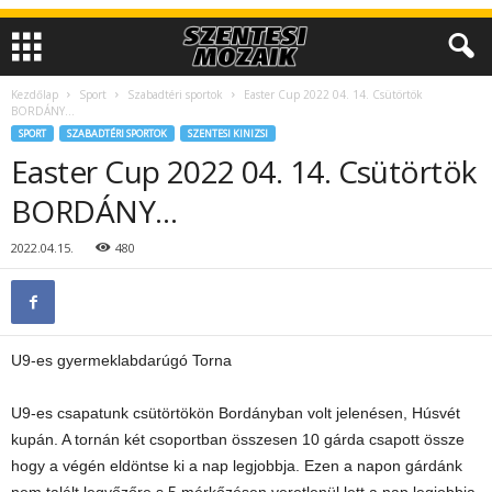
Kezdőlap
Sport
Szabadtéri sportok
Easter Cup 2022 04. 14. Csütörtök
BORDÁNY…
SPORT
SZABADTÉRI SPORTOK
SZENTESI KINIZSI
Easter Cup 2022 04. 14. Csütörtök
BORDÁNY…
2022.04.15.
480
U9-es gyermeklabdarúgó Torna
U9-es csapatunk csütörtökön Bordányban volt jelenésen, Húsvét
kupán. A tornán két csoportban összesen 10 gárda csapott össze
hogy a végén eldöntse ki a nap legjobbja. Ezen a napon gárdánk