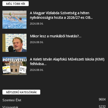
MÉG TÖBB HÍR
A Magyar Vízilabda Szövetség a héten
nyilvánosságra hozta a 2026/27-es OB...
2026.08.06.
Mikor lesz a munkából hivatás?…
2026.08.06.
A Keleti István Alapfokú Művészeti Iskola (KIMI)
felhívása…
2026.08.06.
NÉPSZERŰ KATEGÓRIÁK
9604
Szentesi Élet
5232
Vízisportok