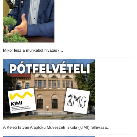
Mikor lesz a munkából hivatás?…
A Keleti István Alapfokú Művészeti Iskola (KIMI) felhívása…