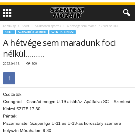
Kezdőlap
Sport
Szabadtéri sportok
A hétvége sem maradunk foci nélkül………
SPORT
SZABADTÉRI SPORTOK
SZENTESI KINIZSI
A hétvége sem maradunk foci
nélkül………
2022.04.15.
509
Csütörtök:
Csongrád – Csanád megye U-19 alsóház: Apátfalva SC – Szentesi
Kinizsi SZITE 17:30
Péntek:
Pizzamonster Szuperliga U-11 és U-13-as korosztály számára
helyszín Mórahalom 9:30