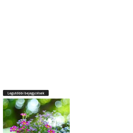
Legutóbbi bejegyzések