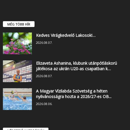
MÉG TÖBB HÍR
Kedves Virágkedvelő Lakosok!…
2026.08.07.
Elizaveta Ashanina, klubunk utánpótláskorú
játékosa az ukrán U20-as csapatban k…
2026.08.07.
A Magyar Vízilabda Szövetség a héten
nyilvánosságra hozta a 2026/27-es OB...
2026.08.06.