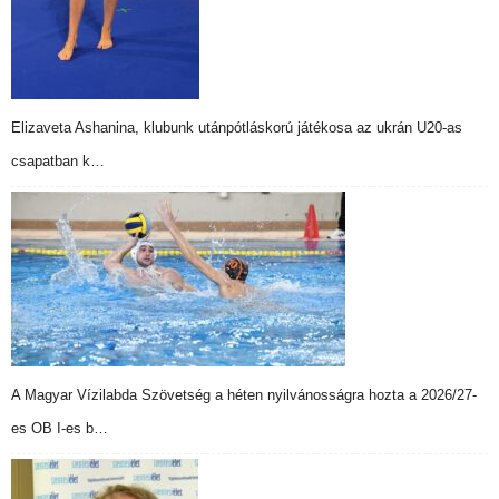
Elizaveta Ashanina, klubunk utánpótláskorú játékosa az ukrán U20-as
csapatban k…
A Magyar Vízilabda Szövetség a héten nyilvánosságra hozta a 2026/27-
es OB I-es b…