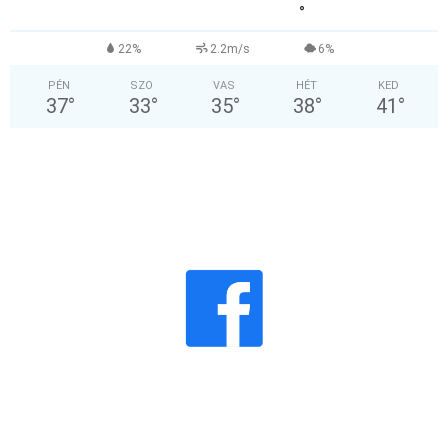
°
22%
2.2m/s
6%
PÉN
SZO
VAS
HÉT
KED
37
°
33
°
35
°
38
°
41
°