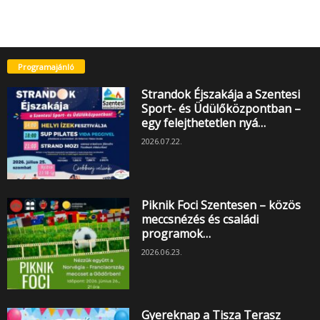
Programajánló
Strandok Éjszakája a Szentesi
Sport- és Üdülőközpontban –
egy felejthetetlen nyá…
2026.07.22.
Piknik Foci Szentesen – közös
meccsnézés és családi
programok…
2026.06.23.
Gyereknap a Tisza Terasz