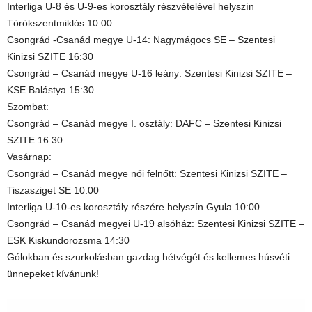
Interliga U-8 és U-9-es korosztály részvételével helyszín
Törökszentmiklós 10:00
Csongrád -Csanád megye U-14: Nagymágocs SE – Szentesi
Kinizsi SZITE 16:30
Csongrád – Csanád megye U-16 leány: Szentesi Kinizsi SZITE –
KSE Balástya 15:30
Szombat:
Csongrád – Csanád megye I. osztály: DAFC – Szentesi Kinizsi
SZITE 16:30
Vasárnap:
Csongrád – Csanád megye női felnőtt: Szentesi Kinizsi SZITE –
Tiszasziget SE 10:00
Interliga U-10-es korosztály részére helyszín Gyula 10:00
Csongrád – Csanád megyei U-19 alsóház: Szentesi Kinizsi SZITE –
ESK Kiskundorozsma 14:30
Gólokban és szurkolásban gazdag hétvégét és kellemes húsvéti
ünnepeket kívánunk!