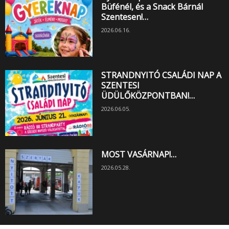
Büfénél, és a Snack Bárnál
Szentesen!…
2026.06.16.
STRANDNYITÓ CSALÁDI NAP A
SZENTESI
ÜDÜLŐKÖZPONTBAN!…
2026.06.05.
MOST VASÁRNAP!…
2026.05.28.