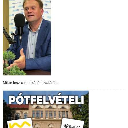
Mikor lesz a munkából hivatás?…