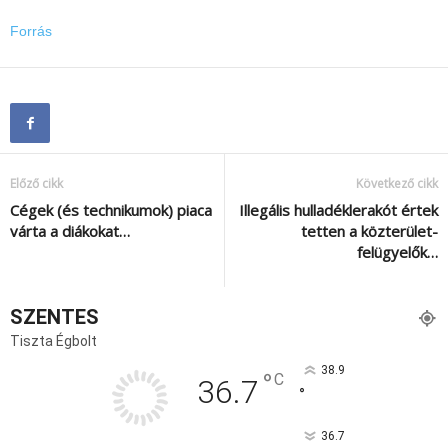
Forrás
Előző cikk
Következő cikk
Cégek (és technikumok) piaca
Illegális hulladéklerakót értek
várta a diákokat…
tetten a közterület-
felügyelők…
SZENTES
Tiszta Égbolt
38.9
°
C
36.7
°
36.7