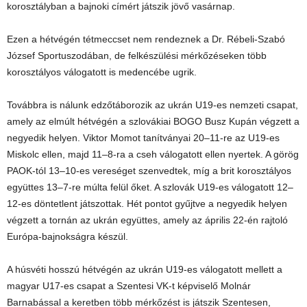
korosztályban a bajnoki címért játszik jövő vasárnap.
Ezen a hétvégén tétmeccset nem rendeznek a Dr. Rébeli-Szabó
József Sportuszodában, de felkészülési mérkőzéseken több
korosztályos válogatott is medencébe ugrik.
Továbbra is nálunk edzőtáborozik az ukrán U19-es nemzeti csapat,
amely az elmúlt hétvégén a szlovákiai BOGO Busz Kupán végzett a
negyedik helyen. Viktor Momot tanítványai 20–11-re az U19-es
Miskolc ellen, majd 11–8-ra a cseh válogatott ellen nyertek. A görög
PAOK-tól 13–10-es vereséget szenvedtek, míg a brit korosztályos
együttes 13–7-re múlta felül őket. A szlovák U19-es válogatott 12–
12-es döntetlent játszottak. Hét pontot gyűjtve a negyedik helyen
végzett a tornán az ukrán együttes, amely az április 22-én rajtoló
Európa-bajnokságra készül.
A húsvéti hosszú hétvégén az ukrán U19-es válogatott mellett a
magyar U17-es csapat a Szentesi VK-t képviselő Molnár
Barnabással a keretben több mérkőzést is játszik Szentesen,