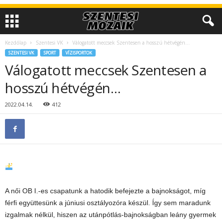
Kezdőlap
Szentesi VK
Válogatott meccsek Szentesen a hosszú hétvégén…
SZENTESI VK
SPORT
VÍZISPORTOK
Válogatott meccsek Szentesen a
hosszú hétvégén…
2022.04.14.
412
A női OB I.-es csapatunk a hatodik befejezte a bajnokságot, míg
férfi együttesünk a júniusi osztályozóra készül. Így sem maradunk
izgalmak nélkül, hiszen az utánpótlás-bajnokságban leány gyermek