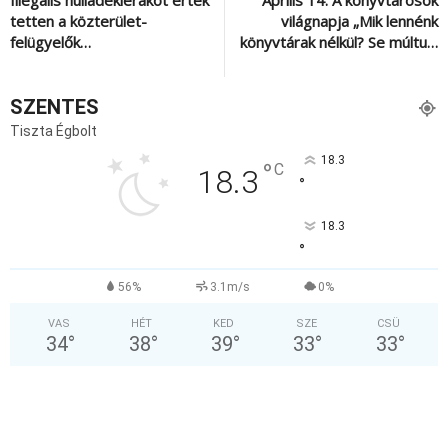
tetten a közterület-
világnapja „Mik lennénk
felügyelők…
könyvtárak nélkül? Se múltu…
SZENTES
Tiszta Égbolt
18.3
°
C
18.3
°
18.3
°
56%
3.1m/s
0%
VAS
HÉT
KED
SZE
CSÜ
34
°
38
°
39
°
33
°
33
°