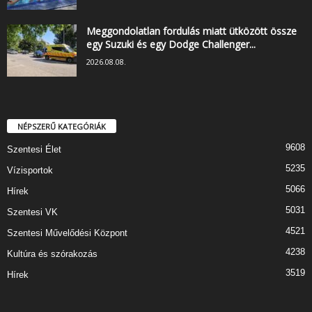
Meggondolatlan fordulás miatt ütközött össze
egy Suzuki és egy Dodge Challenger...
2026.08.08.
NÉPSZERŰ KATEGÓRIÁK
9608
Szentesi Élet
5235
Vízisportok
5066
Hírek
5031
Szentesi VK
4521
Szentesi Művelődési Központ
4238
Kultúra és szórakozás
3519
Hírek