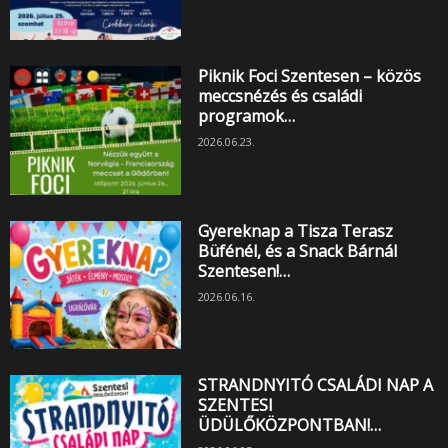
Piknik Foci Szentesen – közös
meccsnézés és családi
programok…
2026.06.23.
Gyereknap a Tisza Terasz
Büfénél, és a Snack Bárnál
Szentesen!…
2026.06.16.
STRANDNYITÓ CSALÁDI NAP A
SZENTESI
ÜDÜLŐKÖZPONTBAN!…