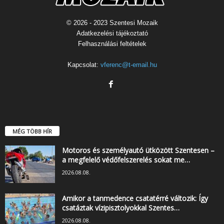
© 2026 - 2023 Szentesi Mozaik
Adatkezelési tájékoztató
Felhasználási feltételek
Kapcsolat:
vferenc@t-email.hu
MÉG TÖBB HÍR
Motoros és személyautó ütközött Szentesen –
a megfelelő védőfelszerelés sokat me…
2026.08.08.
Amikor a tanmedence csatatérré változik: Így
csatáztak vízipisztolyokkal Szentes…
2026.08.08.