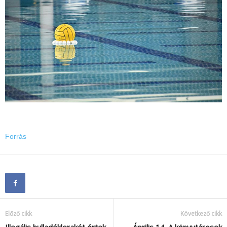
Forrás
Előző cikk
Következő cikk
Illegális hulladéklerakót értek
Április 14. A könyvtárosok