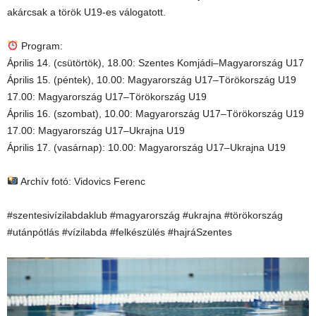
akárcsak a török U19-es válogatott.
Program:
Április 14. (csütörtök), 18.00: Szentes Komjádi–Magyarország U17
Április 15. (péntek), 10.00: Magyarország U17–Törökország U19
17.00: Magyarország U17–Törökország U19
Április 16. (szombat), 10.00: Magyarország U17–Törökország U19
17.00: Magyarország U17–Ukrajna U19
Április 17. (vasárnap): 10.00: Magyarország U17–Ukrajna U19
Archív fotó: Vidovics Ferenc
#szentesivízilabdaklub #magyarország #ukrajna #törökország
#utánpótlás #vízilabda #felkészülés #hajráSzentes