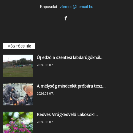
Kapcsolat:
vferenc@t-email.hu
MÉG TÖBB HÍR
Új edző a szentesi labdarúgóknál…
2026.08.07.
A mélység mindenkit próbára tesz….
2026.08.07.
Kedves Virágkedvelő Lakosok!…
2026.08.07.