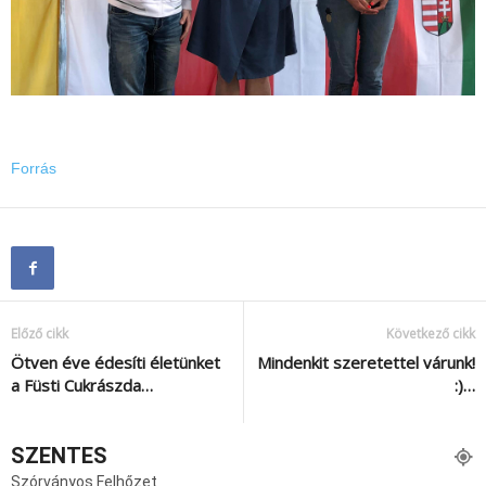
Forrás
Előző cikk
Következő cikk
Ötven éve édesíti életünket
Mindenkit szeretettel várunk!
a Füsti Cukrászda…
:)…
SZENTES
Szórványos Felhőzet