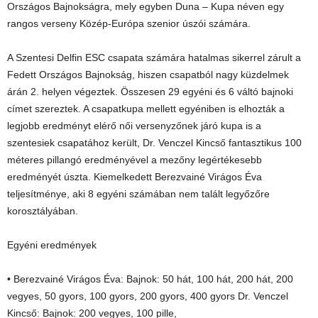
Országos Bajnokságra, mely egyben Duna – Kupa néven egy
rangos verseny Közép-Európa szenior úszói számára.
A Szentesi Delfin ESC csapata számára hatalmas sikerrel zárult a
Fedett Országos Bajnokság, hiszen csapatból nagy küzdelmek
árán 2. helyen végeztek. Összesen 29 egyéni és 6 váltó bajnoki
címet szereztek. A csapatkupa mellett egyéniben is elhozták a
legjobb eredményt elérő női versenyzőnek járó kupa is a
szentesiek csapatához került, Dr. Venczel Kincső fantasztikus 100
méteres pillangó eredményével a mezőny legértékesebb
eredményét úszta. Kiemelkedett Berezvainé Virágos Éva
teljesítménye, aki 8 egyéni számában nem talált legyőzőre
korosztályában.
Egyéni eredmények
• Berezvainé Virágos Éva: Bajnok: 50 hát, 100 hát, 200 hát, 200
vegyes, 50 gyors, 100 gyors, 200 gyors, 400 gyors Dr. Venczel
Kincső: Bajnok: 200 vegyes, 100 pille,