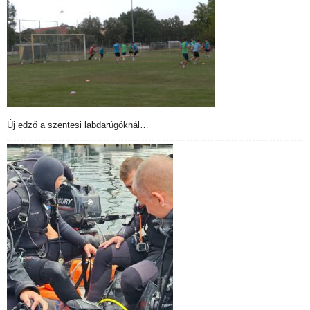
Új edző a szentesi labdarúgóknál…