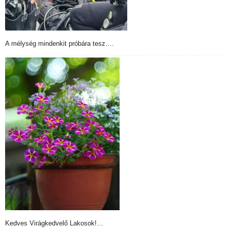
A mélység mindenkit próbára tesz….
Kedves Virágkedvelő Lakosok!…