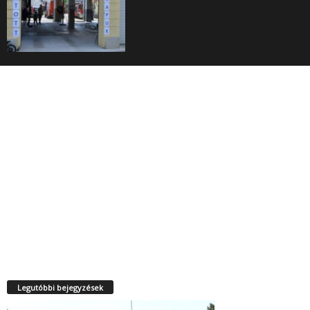
Legutóbbi bejegyzések