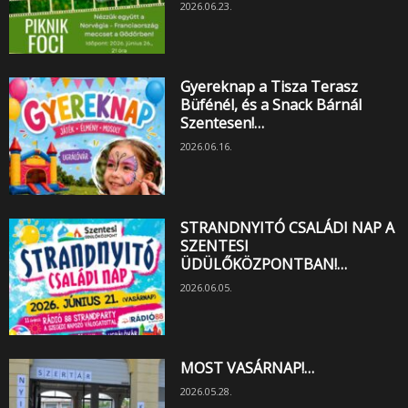
2026.06.23.
Gyereknap a Tisza Terasz
Büfénél, és a Snack Bárnál
Szentesen!…
2026.06.16.
STRANDNYITÓ CSALÁDI NAP A
SZENTESI
ÜDÜLŐKÖZPONTBAN!…
2026.06.05.
MOST VASÁRNAP!…
2026.05.28.