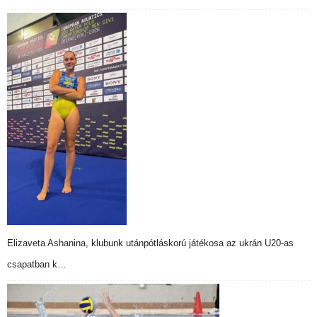
Elizaveta Ashanina, klubunk utánpótláskorú játékosa az ukrán U20-as
csapatban k…