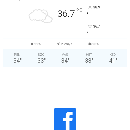
38.9
°
C
36.7
°
36.7
°
22%
2.2m/s
28%
PÉN
SZO
VAS
HÉT
KED
34
°
33
°
34
°
38
°
41
°