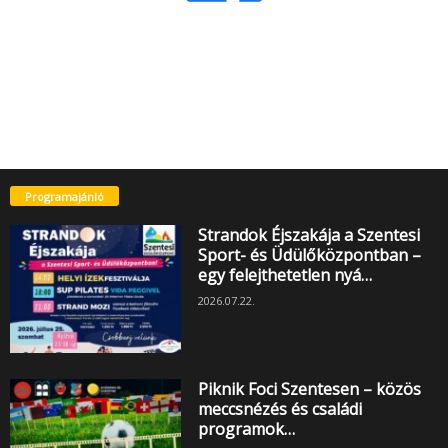
Programajánló
Strandok Éjszakája a Szentesi
Sport- és Üdülőközpontban –
egy felejthetetlen nyá…
2026.07.22.
Piknik Foci Szentesen – közös
meccsnézés és családi
programok…