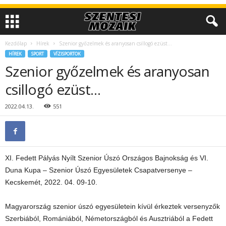
Kezdőlap
Hírek
Szenior győzelmek és aranyosan csillogó ezüst…
HÍREK
SPORT
VÍZISPORTOK
Szenior győzelmek és aranyosan
csillogó ezüst…
2022.04.13.
551
XI. Fedett Pályás Nyílt Szenior Úszó Országos Bajnokság és VI.
Duna Kupa – Szenior Úszó Egyesületek Csapatversenye –
Kecskemét, 2022. 04. 09-10.
Magyarország szenior úszó egyesületein kívül érkeztek versenyzők
Szerbiából, Romániából, Németországból és Ausztriából a Fedett