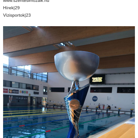
www.szentesimozaik.hu
Hírek|29
Vízisportok|23