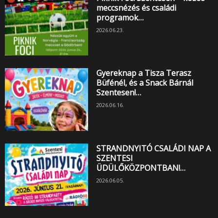
meccsnézés és családi
programok…
2026.06.23.
Gyereknap a Tisza Terasz
Büfénél, és a Snack Bárnál
Szentesen!…
2026.06.16.
STRANDNYITÓ CSALÁDI NAP A
SZENTESI
ÜDÜLŐKÖZPONTBAN!…
2026.06.05.