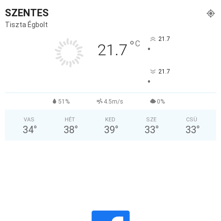
SZENTES
Tiszta Égbolt
21.7
°
C
21.7
°
21.7
°
51%
4.5m/s
0%
VAS
HÉT
KED
SZE
CSÜ
34
°
38
°
39
°
33
°
33
°