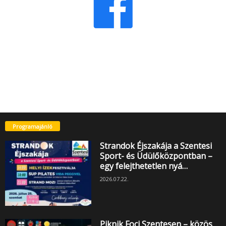
Programajánló
Strandok Éjszakája a Szentesi
Sport- és Üdülőközpontban –
egy felejthetetlen nyá…
2026.07.22.
Piknik Foci Szentesen – közös