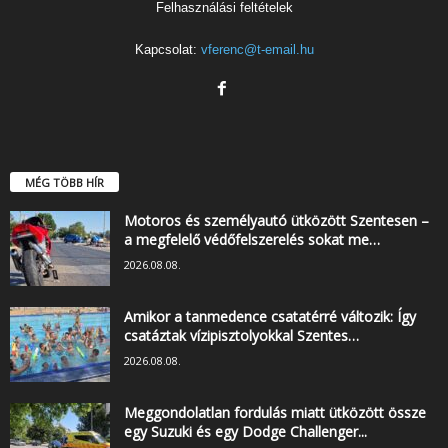
Felhasználási feltételek
Kapcsolat:
vferenc@t-email.hu
MÉG TÖBB HÍR
Motoros és személyautó ütközött Szentesen –
a megfelelő védőfelszerelés sokat me…
2026.08.08.
Amikor a tanmedence csatatérré változik: Így
csatáztak vízipisztolyokkal Szentes…
2026.08.08.
Meggondolatlan fordulás miatt ütközött össze
egy Suzuki és egy Dodge Challenger...