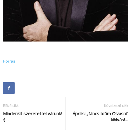
Forrás
Előző cikk
Következő cikk
Mindenkit szeretettel várunk!
Áprilisi „Nincs Időm Olvasni”
:)…
kihívás!…