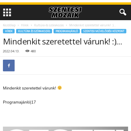
Kezdőlap
Hírek
Kultúra és szórakozás
Mindenkit szeretettel várunk! :)…
HÍREK
KULTÚRA ÉS SZÓRAKOZÁS
PROGRAMAJÁNLÓ
SZENTESI MŰVELŐDÉSI KÖZPONT
Mindenkit szeretettel várunk! :)…
2022.04.13.
480
Mindenkit szeretettel várunk!
Programajánló|17