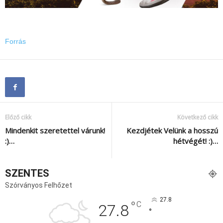
Forrás
Előző cikk
Következő cikk
Mindenkit szeretettel várunk!
Kezdjétek Velünk a hosszú
:)…
hétvégét! :)…
SZENTES
Szórványos Felhőzet
27.8
°
C
27.8
°