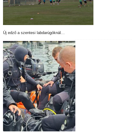
Új edző a szentesi labdarúgóknál…