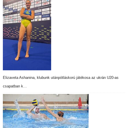
Elizaveta Ashanina, klubunk utánpótláskorú játékosa az ukrán U20-as
csapatban k…