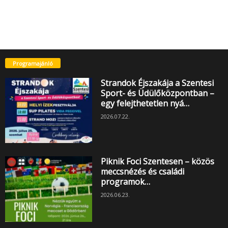
Programajánló
Strandok Éjszakája a Szentesi
Sport- és Üdülőközpontban –
egy felejthetetlen nyá…
2026.07.22.
Piknik Foci Szentesen – közös
meccsnézés és családi
programok…
2026.06.23.