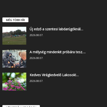
MÉG TÖBB HÍR
Új edző a szentesi labdarúgóknál…
2026.08.07.
A mélység mindenkit próbára tesz….
2026.08.07.
Kedves Virágkedvelő Lakosok!…
2026.08.07.