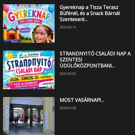
Gyereknap a Tisza Terasz
Büfénél, és a Snack Bárnál
Szentesen!…
2026.06.16.
STRANDNYITÓ CSALÁDI NAP A
SZENTESI
ÜDÜLŐKÖZPONTBAN!…
2026.06.05.
MOST VASÁRNAP!…
2026.05.28.