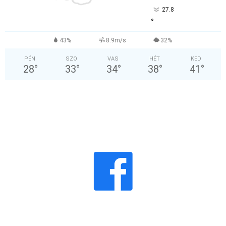
27.8
°
43%
8.9m/s
32%
PÉN
SZO
VAS
HÉT
KED
28
°
33
°
34
°
38
°
41
°