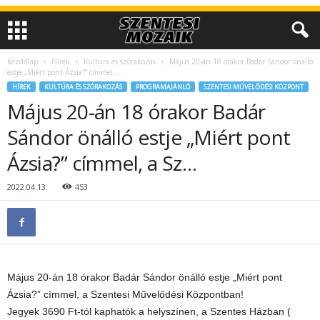
Kezdőlap
Hírek
Kultúra és szórakozás
Május 20-án 18 órakor Badár Sándor önálló
estje „Miért pont Ázsia?” címmel,...
HÍREK
KULTÚRA ÉS SZÓRAKOZÁS
PROGRAMAJÁNLÓ
SZENTESI MŰVELŐDÉSI KÖZPONT
Május 20-án 18 órakor Badár
Sándor önálló estje „Miért pont
Ázsia?” címmel, a Sz…
2022.04.13.
453
Május 20-án 18 órakor Badár Sándor önálló estje „Miért pont
Ázsia?” címmel, a Szentesi Művelődési Központban!
Jegyek 3690 Ft-tól kaphatók a helyszínen, a Szentes Házban (