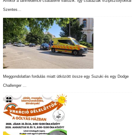
Amikor a tanmedence csatatérré változik: Így csatáztak vízipisztolyokkal
Szentes…
Meggondolatlan fordulás miatt ütközött össze egy Suzuki és egy Dodge
Challenger …