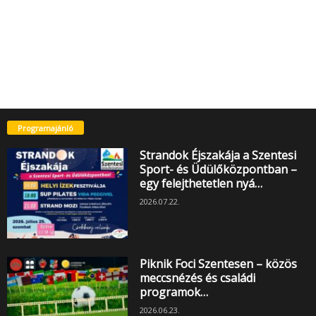
Programajánló
Strandok Éjszakája a Szentesi
Sport- és Üdülőközpontban –
egy felejthetetlen nyá…
2026.07.22.
Piknik Foci Szentesen – közös
meccsnézés és családi
programok…
2026.06.23.