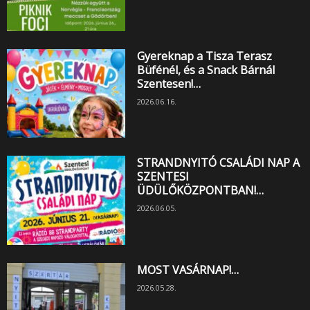
Gyereknap a Tisza Terasz
Büfénél, és a Snack Bárnál
Szentesen!…
2026.06.16.
STRANDNYITÓ CSALÁDI NAP A
SZENTESI
ÜDÜLŐKÖZPONTBAN!…
2026.06.05.
MOST VASÁRNAP!…
2026.05.28.