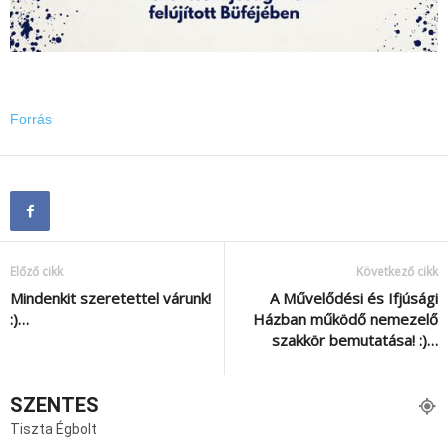
Forrás
Előző cikk
Következő cikk
Mindenkit szeretettel várunk!
A Művelődési és Ifjúsági
:)…
Házban működő nemezelő
szakkör bemutatása! :)…
SZENTES
Tiszta Égbolt