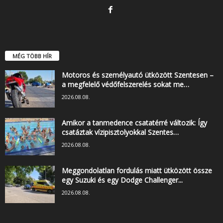
MÉG TÖBB HÍR
Motoros és személyautó ütközött Szentesen –
a megfelelő védőfelszerelés sokat me…
2026.08.08.
Amikor a tanmedence csatatérré változik: Így
csatáztak vízipisztolyokkal Szentes…
2026.08.08.
Meggondolatlan fordulás miatt ütközött össze
egy Suzuki és egy Dodge Challenger...
2026.08.08.