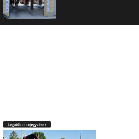
Legutóbbi bejegyzések