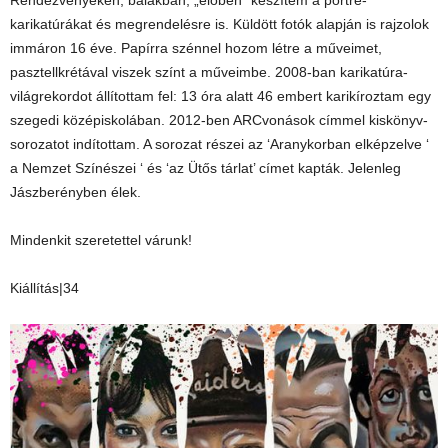
Rendezvényeken, bálakban, „élőben” készítem a portré-
karikatúrákat és megrendelésre is. Küldött fotók alapján is rajzolok
immáron 16 éve. Papírra szénnel hozom létre a műveimet,
pasztellkrétával viszek színt a műveimbe. 2008-ban karikatúra-
világrekordot állítottam fel: 13 óra alatt 46 embert karikíroztam egy
szegedi középiskolában. 2012-ben ARCvonások címmel kiskönyv-
sorozatot indítottam. A sorozat részei az ‘Aranykorban elképzelve ‘
a Nemzet Színészei ‘ és ‘az Ütős tárlat’ címet kapták. Jelenleg
Jászberényben élek.
Mindenkit szeretettel várunk!
Kiállítás|34