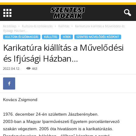
Kezdőlap
Kultúra és szórakozás
Kiállítás
Karikatúra kiállítás a Művelődési és
Ifjúsági Házban…
KULTÚRA ÉS SZÓRAKOZÁS
KIÁLLÍTÁS
HÍREK
SZENTESI MŰVELŐDÉSI KÖZPONT
Karikatúra kiállítás a Művelődési
és Ifjúsági Házban…
2022.04.12.
463
Kovács Zsigmond
1976. december 24-én születtem Jászberényben.
2003-ban a Magyar Iparművészeti Egyetem porcelántervező
szakán végeztem. 2005 óta hivatásom is a karikatúrázás.