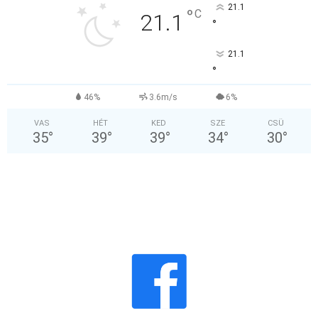
21.1
°
C
21.1
°
21.1
°
46%
3.6m/s
6%
VAS
HÉT
KED
SZE
CSÜ
35
°
39
°
39
°
34
°
30
°