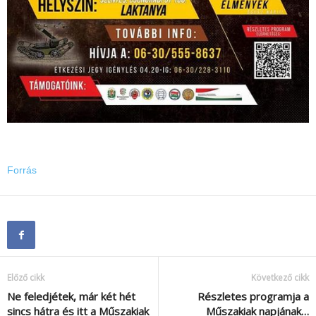
Forrás
Előző cikk
Következő cikk
Ne feledjétek, már két hét
Részletes programja a
sincs hátra és itt a Műszakiak
Műszakiak napjának…