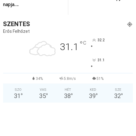
napja….
SZENTES
Erős Felhőzet
32.2
°
C
31.1
°
31.1
°
34%
5.8m/s
51%
SZO
VAS
HÉT
KED
SZE
31
°
35
°
38
°
39
°
32
°