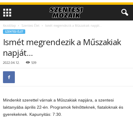
Kezdőlap
Szentesi Élet
Ismét megrendezik a Műszakiak napját…
SZENTESI ÉLET
Ismét megrendezik a Műszakiak
napját…
2022.04.12.
539
Mindenkit szerettel várnak a Műszakiak napjára, a szentesi
laktanyába április 22-én. Programok felnőtteknek, fiataloknak és
gyerekeknek. Kapunyitás: 7:30.