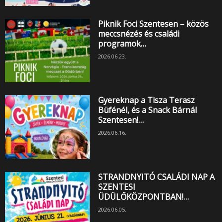
Piknik Foci Szentesen – közös
meccsnézés és családi
programok…
2026.06.23.
Gyereknap a Tisza Terasz
Büfénél, és a Snack Bárnál
Szentesen!…
2026.06.16.
STRANDNYITÓ CSALÁDI NAP A
SZENTESI
ÜDÜLŐKÖZPONTBAN!…
2026.06.05.