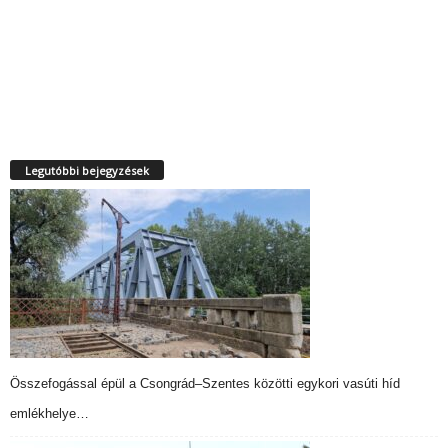
Legutóbbi bejegyzések
Összefogással épül a Csongrád–Szentes közötti egykori vasúti híd
emlékhelye…