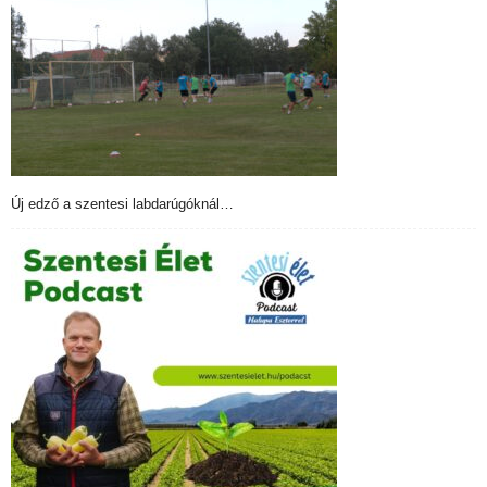
Új edző a szentesi labdarúgóknál…