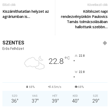
Előző cikk
Következő cikk
Kiszámíthatatlan helyzet az
Költészet napi
agráriumban is…
rendezvényünkön Paulovics
Tamás tolmácsolásában
hallottunk szebbn…
SZENTES
Erős Felhőzet
22.8
°
C
22.8
°
22.8
°
68%
4.5m/s
68%
SZO
VAS
HÉT
KED
SZE
36
°
37
°
39
°
40
°
29
°