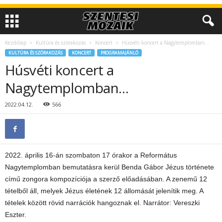
Kezdőlap
Kultúra és szórakozás
Koncert
Húsvéti koncert a Nagytemplomban…
KULTÚRA ÉS SZÓRAKOZÁS
KONCERT
PROGRAMAJÁNLÓ
Húsvéti koncert a
Nagytemplomban…
2022.04.12.
566
2022. április 16-án szombaton 17 órakor a Református
Nagytemplomban bemutatásra kerül Benda Gábor Jézus története
című zongora kompozíciója a szerző előadásában. A zenemű 12
tételből áll, melyek Jézus életének 12 állomását jelenítik meg. A
tételek között rövid narrációk hangoznak el. Narrátor: Vereszki
Eszter.