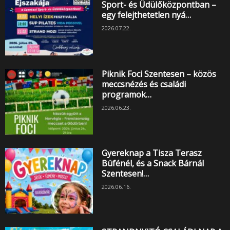
Sport- és Üdülőközpontban –
egy felejthetetlen nyá…
2026.07.22.
Piknik Foci Szentesen – közös
meccsnézés és családi
programok…
2026.06.23.
Gyereknap a Tisza Terasz
Büfénél, és a Snack Bárnál
Szentesen!…
2026.06.16.