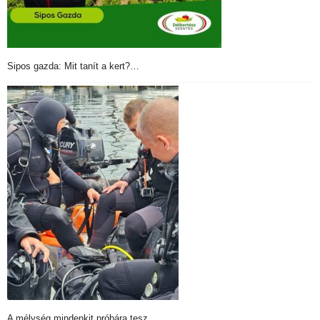
Sipos gazda: Mit tanít a kert?…
A mélység mindenkit próbára tesz….