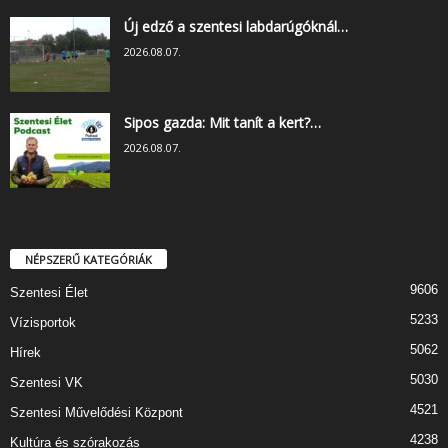
Új edző a szentesi labdarúgóknál…
2026.08.07.
Sipos gazda: Mit tanít a kert?…
2026.08.07.
NÉPSZERŰ KATEGÓRIÁK
9606
Szentesi Élet
5233
Vízisportok
5062
Hírek
5030
Szentesi VK
4521
Szentesi Művelődési Központ
4238
Kultúra és szórakozás