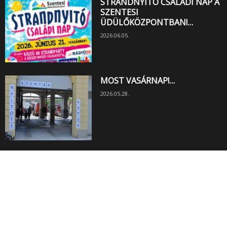
STRANDNYITÓ CSALÁDI NAP A
SZENTESI
ÜDÜLŐKÖZPONTBAN!…
2026.06.05.
MOST VASÁRNAP!…
2026.05.28.