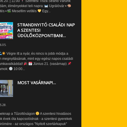
6.20. | 11:00
Szentesi Tisza Strand Várunk
dám, élményekkel teli napra:
Ugrálóvár •
tés •
Mesefilm vetítés
Egy...
STRANDNYITÓ CSALÁDI NAP
A SZENTESI
ÜDÜLŐKÖZPONTBAN!…
6.05.
Végre itt a nyár, és nincs is jobb módja a
n megnyitásának, mint egy egész napos családi
amkavalkáddal!
Június 21. (vasárnap)
amok:
10:00...
MOST VASÁRNAP!…
5.28.
eknap a Tűzoltóságon
A szentesi hivatásos
ók évek óta kapcsolódnak - a szentesi gyerekek
römére - az országos "Nyitott szertárkapuk"