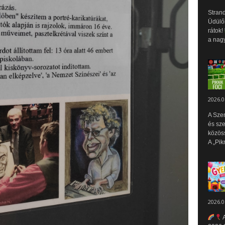
Strand
Üdülők
rátok!
a nagy
2026.0
A Sze
és sz
közös
A „Pik
2026.0
A