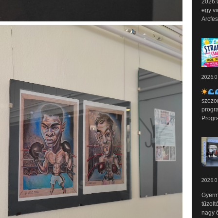
2026.0
egy vi
Arcfes
2026.0
szezo
progr
Progr
2026.0
Gyerm
tűzolt
nagy ö