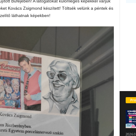
elújított Büféjében! A látogatókat különleges képekkel várjuk
ket Kovács Zsigmond készített! Töltsék velünk a péntek és
zelítő láthatnak képekben!
Pro
2026.0