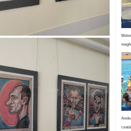
Motor
megfe
Amiko
csatá