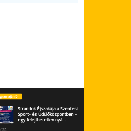
gramajánló
Strandok Éjszakája a Szentesi
Sport- és Üdülőközpontban –
egy felejthetetlen nyá…
7.22.