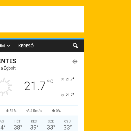
UM
KERESŐ
ENTES
a Égbolt
°
21.7
°
C
21.7
°
21.7
51%
4.5m/s
0%
AS
HÉT
KED
SZE
CSÜ
34
°
38
°
39
°
33
°
33
°