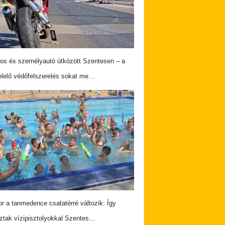
os és személyautó ütközött Szentesen – a
lelő védőfelszerelés sokat me…
r a tanmedence csatatérré változik: Így
ztak vízipisztolyokkal Szentes…