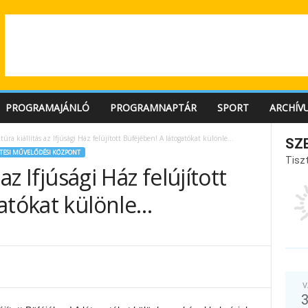
PROGRAMAJÁNLÓ
PROGRAMNAPTÁR
SPORT
ARCHÍV
túra kiállítás az Ifjúsági Ház felújított Büféjében! A látogatókat különle…
SZ
TESI MŰVELŐDÉSI KÖZPONT
Tiszt
 az Ifjúsági Ház felújított
gatókat különle…
V