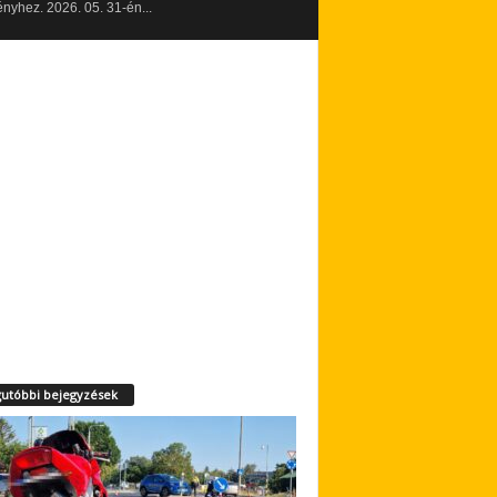
yhez. 2026. 05. 31-én...
utóbbi bejegyzések