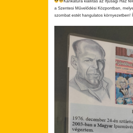
Karikatúra kiállítás az Ifjúsági Ház f
a Szentesi Művelődési Központban, melye
szombat estét hangulatos környezetben! Í