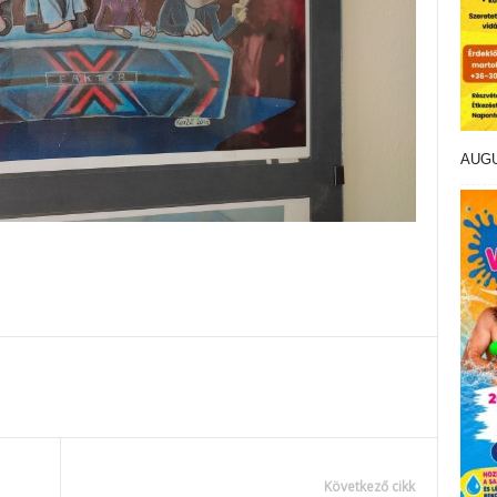
AUG
Következő cikk