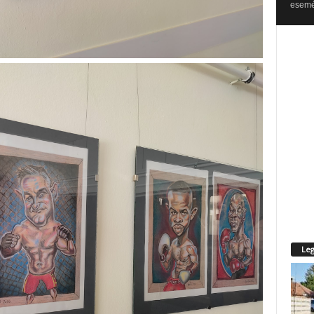
esemén
Leg