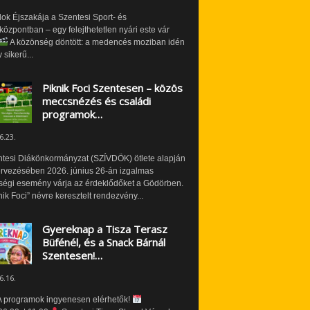
ok Éjszakája a Szentesi Sport- és
özpontban – egy felejthetetlen nyári este vár
A közönség döntött: a medencés moziban idén
 sikerű...
Piknik Foci Szentesen – közös
meccsnézés és családi
programok…
6.23.
ntesi Diákönkormányzat (SZÍVDÖK) ötlete alapján
ervezésében 2026. június 26-án izgalmas
ségi esemény várja az érdeklődőket a Gödörben.
nik Foci” névre keresztelt rendezvény...
Gyereknap a Tisza Terasz
Büfénél, és a Snack Bárnál
Szentesen!…
6.16.
 programok ingyenesen elérhetők!