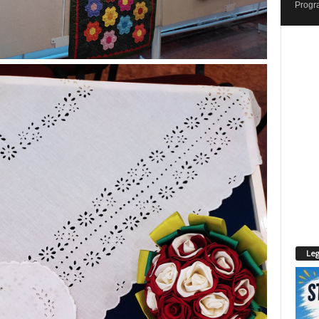
Progr
Leg