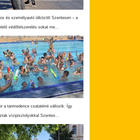
os és személyautó ütközött Szentesen – a
lelő védőfelszerelés sokat me…
r a tanmedence csatatérré változik: Így
ztak vízipisztolyokkal Szentes…