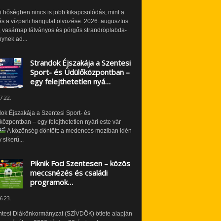
i hőségben nincs is jobb kikapcsolódás, mint a
és a vízparti hangulat ötvözése. 2026. augusztus
 vasárnap látványos és pörgős strandröplabda-
ynek ad...
Strandok Éjszakája a Szentesi
Sport- és Üdülőközpontban –
egy felejthetetlen nyá…
7.22.
ok Éjszakája a Szentesi Sport- és
özpontban – egy felejthetetlen nyári este vár
A közönség döntött: a medencés moziban idén
 sikerű...
Piknik Foci Szentesen – közös
meccsnézés és családi
programok…
6.23.
ntesi Diákönkormányzat (SZÍVDÖK) ötlete alapján