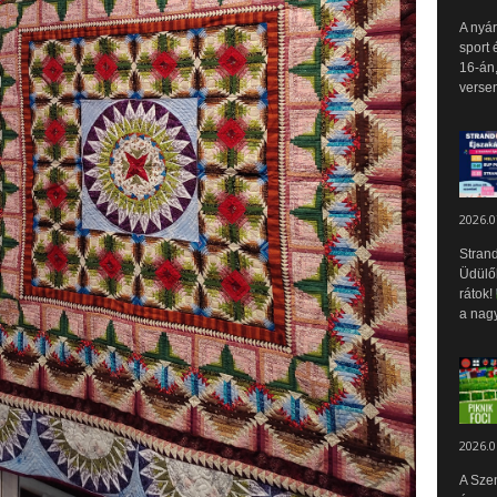
A nyár
sport 
16-án,
versen
2026.0
Strand
Üdülők
rátok!
a nagy
2026.0
A Sze