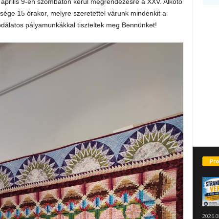
április 9-én szombaton kerül megrendezésre a XXV. Alkotó
ge 15 órakor, melyre szeretettel várunk mindenkit a
odálatos pályamunkákkal tiszteltek meg Bennünket!
Pro
2026.0