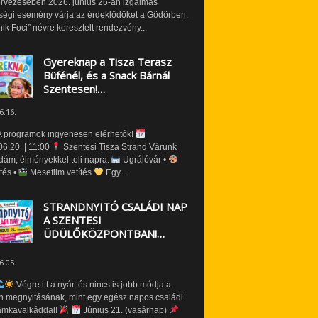
ervezésében 2026. június 26-án izgalmas
ségi esemény várja az érdeklődőket a Gödörben.
nik Foci” névre keresztelt rendezvény...
Gyereknap a Tisza Terasz
Büfénél, és a Snack Bárnál
Szentesen!…
6.16.
 programok ingyenesen elérhetők!
6.20. | 11:00
Szentesi Tisza Strand Várunk
dám, élményekkel teli napra:
Ugrálóvár •
tés •
Mesefilm vetítés
Egy...
STRANDNYITÓ CSALÁDI NAP
A SZENTESI
ÜDÜLŐKÖZPONTBAN!…
6.05.
Végre itt a nyár, és nincs is jobb módja a
n megnyitásának, mint egy egész napos családi
amkavalkáddal!
Június 21. (vasárnap)