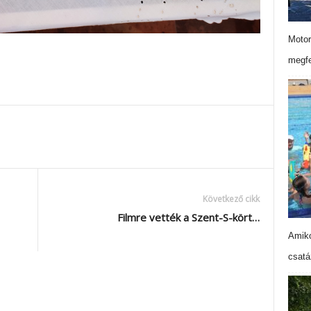
Motor
megfe
Következő cikk
Filmre vették a Szent-S-kört…
Amiko
csatá