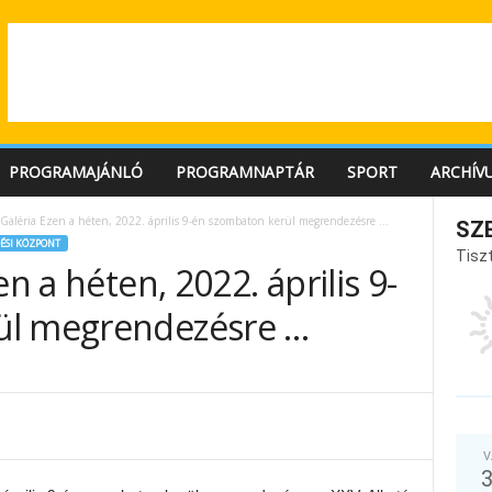
PROGRAMAJÁNLÓ
PROGRAMNAPTÁR
SPORT
ARCHÍV
i Galéria Ezen a héten, 2022. április 9-én szombaton kerül megrendezésre …
SZ
ÉSI KÖZPONT
Tiszt
en a héten, 2022. április 9-
ül megrendezésre …
V