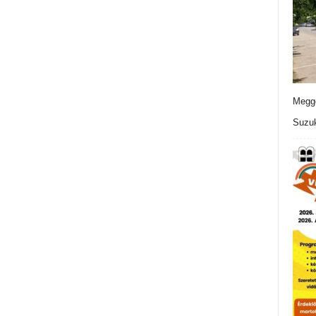
Meggo
Suzuk