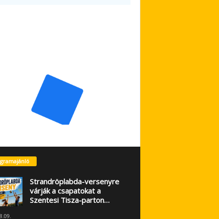
gramajánló
Strandröplabda-versenyre
várják a csapatokat a
Szentesi Tisza-parton…
8.09.