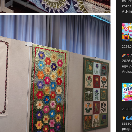
és sz
közös
A „Pik
2026.0
A
2026.0
egy vi
Arcfes
2026.0
szezo
progr