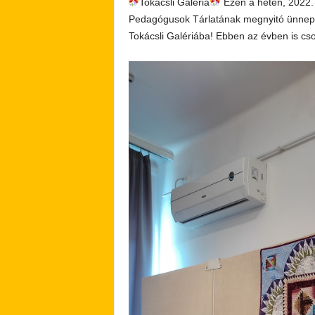
Tokácsli Galéria
Ezen a héten, 2022. 
Pedagógusok Tárlatának megnyitó ünnepsé
Tokácsli Galériába! Ebben az évben is cs