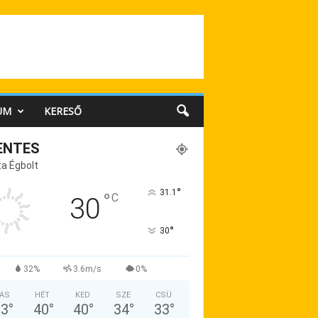
UM
KERESŐ
ENTES
a Égbolt
°
31.1
°
C
30
°
30
32%
3.6m/s
0%
AS
HÉT
KED
SZE
CSÜ
33
°
40
°
40
°
34
°
33
°