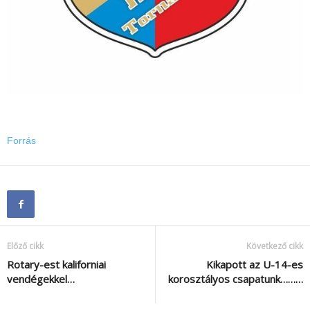
Forrás
Előző cikk
Következő cikk
Rotary-est kaliforniai
Kikapott az U-14-es
vendégekkel…
korosztályos csapatunk………