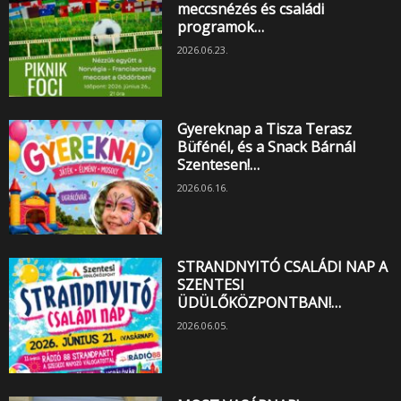
meccsnézés és családi
programok…
2026.06.23.
Gyereknap a Tisza Terasz
Büfénél, és a Snack Bárnál
Szentesen!…
2026.06.16.
STRANDNYITÓ CSALÁDI NAP A
SZENTESI
ÜDÜLŐKÖZPONTBAN!…
2026.06.05.