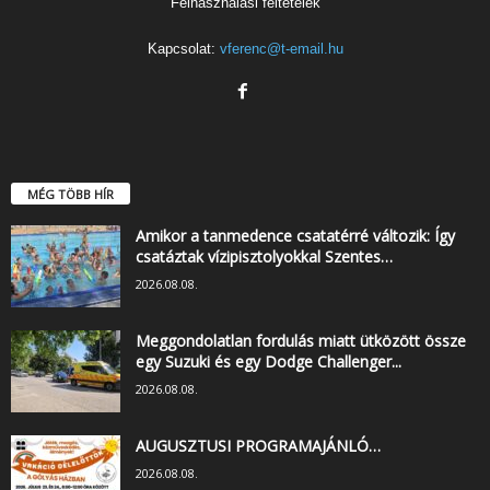
Felhasználási feltételek
Kapcsolat:
vferenc@t-email.hu
MÉG TÖBB HÍR
Amikor a tanmedence csatatérré változik: Így
csatáztak vízipisztolyokkal Szentes…
2026.08.08.
Meggondolatlan fordulás miatt ütközött össze
egy Suzuki és egy Dodge Challenger...
2026.08.08.
AUGUSZTUSI PROGRAMAJÁNLÓ…
2026.08.08.