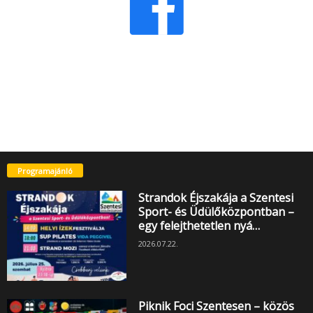
Programajánló
Strandok Éjszakája a Szentesi
Sport- és Üdülőközpontban –
egy felejthetetlen nyá…
2026.07.22.
Piknik Foci Szentesen – közös