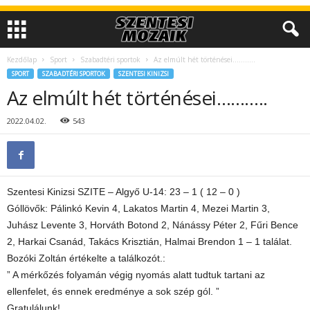
Kezdőlap
Sport
Szabadtéri sportok
Az elmúlt hét történései………..
SPORT
SZABADTÉRI SPORTOK
SZENTESI KINIZSI
Az elmúlt hét történései………..
2022.04.02.
543
Szentesi Kinizsi SZITE – Algyő U-14: 23 – 1 ( 12 – 0 )
Góllövők: Pálinkó Kevin 4, Lakatos Martin 4, Mezei Martin 3,
Juhász Levente 3, Horváth Botond 2, Nánássy Péter 2, Fűri Bence
2, Harkai Csanád, Takács Krisztián, Halmai Brendon 1 – 1 találat.
Bozóki Zoltán értékelte a találkozót.:
” A mérkőzés folyamán végig nyomás alatt tudtuk tartani az
ellenfelet, és ennek eredménye a sok szép gól. ”
Gratulálunk!