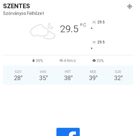
SZENTES
Szórványos Felhőzet
29.5
°
C
29.5
°
29.5
°
30%
4.9m/s
33%
SZO
VAS
HÉT
KED
SZE
28
°
35
°
38
°
39
°
32
°