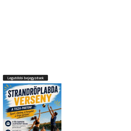
Legutóbbi bejegyzések