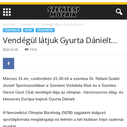
Kezdőlap
Szentesi VK
Vendégül látjuk Gyurta Dánielt…
SZENTESI VK
SPORT
VÍZISPORTOK
Vendégül látjuk Gyurta Dánielt…
2022.03.29.
1314
Március 31-én, csütörtökön 15.30-tól a szentesi Dr. Rébeli-Szabó
József Sportuszodában a Szentesi Vízilabda Klub és a Szentes
Városi Úszó Club vendégül látja az olimpiai-, háromszoros világ- és
kétszeres Európa-bajnok Gyurta Dánielt.
A Nemzetközi Olimpiai Bizottság (NOB) tagjaként dolgozó
sportdiplomata meglátogatja és felméri a két klubban folyó szakmai
munkát.