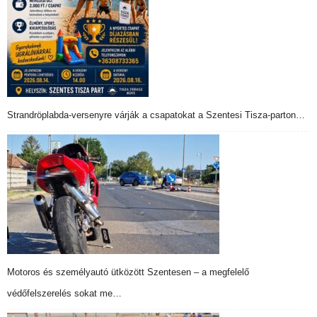
Strandröplabda-versenyre várják a csapatokat a Szentesi Tisza-parton…
Motoros és személyautó ütközött Szentesen – a megfelelő
védőfelszerelés sokat me…