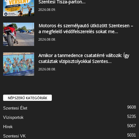
Szentesi Tisza-parton…
2026.08.09.
Motoros és személyautó ütközött Szentesen –
a megfelelő védőfelszerelés sokat me…
2026.08.08.
Amikor a tanmedence csatatérré változik: Így
csatáztak vízipisztolyokkal Szentes…
2026.08.08.
NÉPSZERŰ KATEGÓRIÁK
9608
Szentesi Élet
5235
Vízisportok
5067
Hírek
5031
Szentesi VK