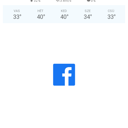
32%
3.6m/s
0%
VAS
HÉT
KED
SZE
CSÜ
33
°
40
°
40
°
34
°
33
°