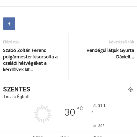
Előző cikk
Következő cikk
Szabó Zoltán Ferenc
Vendégül látjuk Gyurta
polgármester kisorsolta a
Dánielt…
családi hétvégéket a
kérdőívek kit…
SZENTES
Tiszta Égbolt
31.1
°
C
30
°
°
30