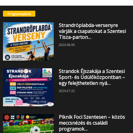
Programajánló
Strandröplabda-versenyre
várják a csapatokat a Szentesi
Tisza-parton…
2026.08.09.
Strandok Éjszakája a Szentesi
Sport- és Üdülőközpontban –
egy felejthetetlen nyá…
2026.07.22.
Piknik Foci Szentesen – közös
meccsnézés és családi
programok…