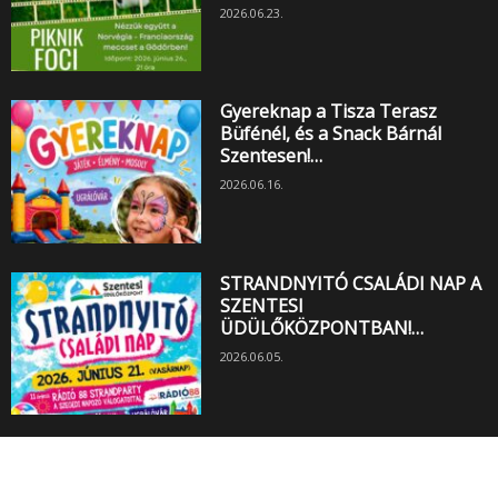
2026.06.23.
Gyereknap a Tisza Terasz
Büfénél, és a Snack Bárnál
Szentesen!…
2026.06.16.
STRANDNYITÓ CSALÁDI NAP A
SZENTESI
ÜDÜLŐKÖZPONTBAN!…
2026.06.05.