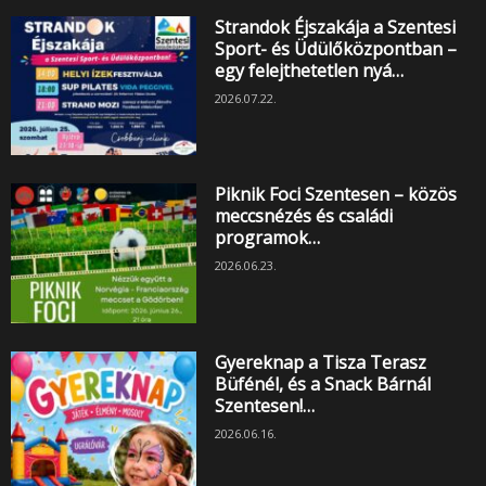
Strandok Éjszakája a Szentesi
Sport- és Üdülőközpontban –
egy felejthetetlen nyá…
2026.07.22.
Piknik Foci Szentesen – közös
meccsnézés és családi
programok…
2026.06.23.
Gyereknap a Tisza Terasz
Büfénél, és a Snack Bárnál
Szentesen!…
2026.06.16.