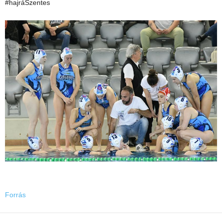
#hajráSzentes
Forrás