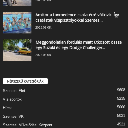
Amikor a tanmedence csatatérré változik: Így
csatáztak vízipisztolyokkal Szentes…
2026.08.08.
Meggondolatlan fordulás miatt ütközött össze
egy Suzuki és egy Dodge Challenger...
2026.08.08.
NÉPSZERŰ KATEGÓRIÁK
9608
Szentesi Élet
5235
Vízisportok
5066
Hírek
5031
Szentesi VK
4521
Szentesi Művelődési Központ