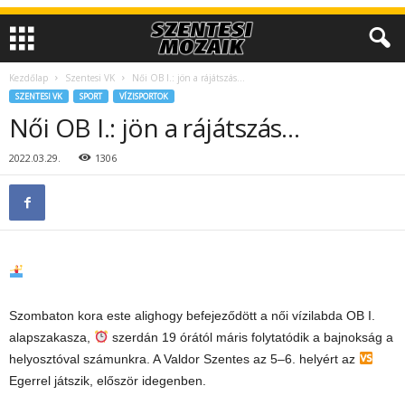
Kezdőlap
Szentesi VK
Női OB I.: jön a rájátszás…
SZENTESI VK
SPORT
VÍZISPORTOK
Női OB I.: jön a rájátszás…
2022.03.29.
1306
Szombaton kora este alighogy befejeződött a női vízilabda OB I.
alapszakasza,
szerdán 19 órától máris folytatódik a bajnokság a
helyosztóval számunkra. A Valdor Szentes az 5–6. helyért az
Egerrel játszik, először idegenben.