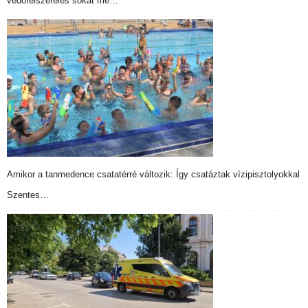
védőfelszerelés sokat me…
Amikor a tanmedence csatatérré változik: Így csatáztak vízipisztolyokkal
Szentes…