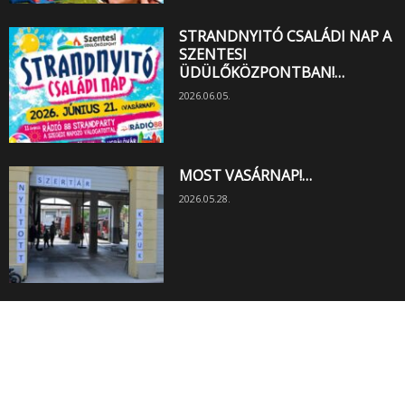
STRANDNYITÓ CSALÁDI NAP A
SZENTESI
ÜDÜLŐKÖZPONTBAN!…
2026.06.05.
MOST VASÁRNAP!…
2026.05.28.