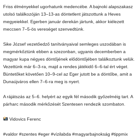
Friss élményekkel ugorhatunk medencébe. A bajnoki alapszakasz
utolsó találkozóján 13–13-as döntetlent játszottunk a Heves
megyeiekkel. Egerben január derekán jártunk, akkor kiélezett
meccsen 7–5-ös vereséget szenvedtünk.
Sike József vezetőedző tanítványaival semleges uszodában is
megmérkőztünk ebben a szezonban, ugyanis decemberben a
magyar kupa négyes döntőjének elődöntőjében találkoztunk velük.
Vezettünk már 6–3-ra, majd a rendes játékidő 6–6-tal ért véget.
Büntetőket követően 10–9-cel az Eger jutott be a döntőbe, amit a
Dunaújváros ellen 7–6-ra meg is nyert.
A rájátszás az 5–6. helyért az egyik fél második győzelméig tart. A
párharc második mérkőzését Szentesen rendezik szombaton.
Vidovics Ferenc
#valdor #szentes #eger #vízilabda #magyarbajnokság #tippmix