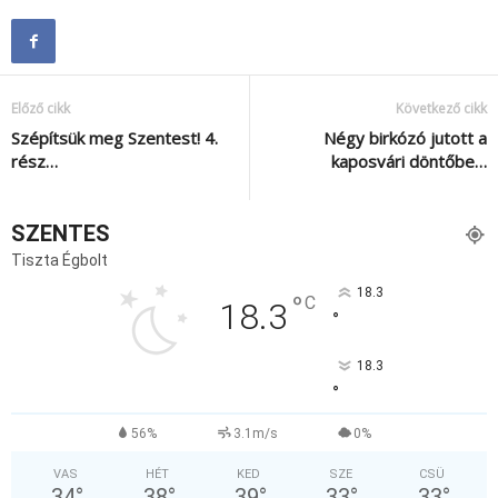
Előző cikk
Következő cikk
Szépítsük meg Szentest! 4.
Négy birkózó jutott a
rész…
kaposvári döntőbe…
SZENTES
Tiszta Égbolt
18.3
°
C
18.3
°
18.3
°
56%
3.1m/s
0%
VAS
HÉT
KED
SZE
CSÜ
34
°
38
°
39
°
33
°
33
°