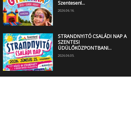
Szentesen!…
2026.06.16.
STRANDNYITÓ CSALÁDI NAP A
SZENTESI
ÜDÜLŐKÖZPONTBAN!…
2026.06.05.