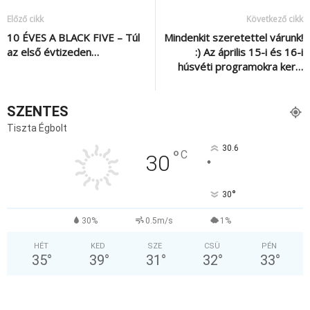
Előző cikk
Következő cikk
10 ÉVES A BLACK FIVE – Túl
Mindenkit szeretettel várunk!
az első évtizeden…
:) Az április 15-i és 16-i
húsvéti programokra ker…
SZENTES
Tiszta Égbolt
30.6
°
C
30
°
°
30
30%
0.5m/s
1%
HÉT
KED
SZE
CSÜ
PÉN
35
°
39
°
31
°
32
°
33
°