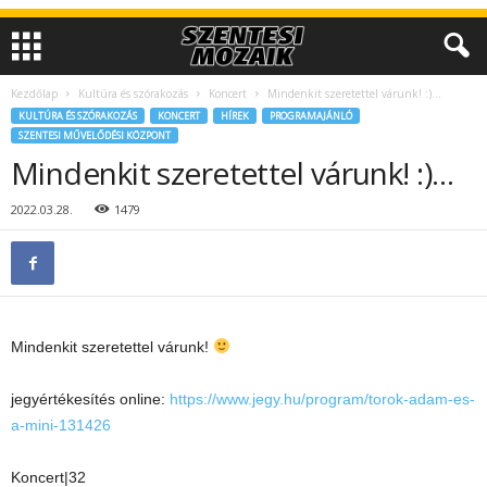
Kezdőlap
Kultúra és szórakozás
Koncert
Mindenkit szeretettel várunk! :)…
KULTÚRA ÉS SZÓRAKOZÁS
KONCERT
HÍREK
PROGRAMAJÁNLÓ
SZENTESI MŰVELŐDÉSI KÖZPONT
Mindenkit szeretettel várunk! :)…
2022.03.28.
1479
Mindenkit szeretettel várunk!
jegyértékesítés online:
https://www.jegy.hu/program/torok-adam-es-
a-mini-131426
Koncert|32