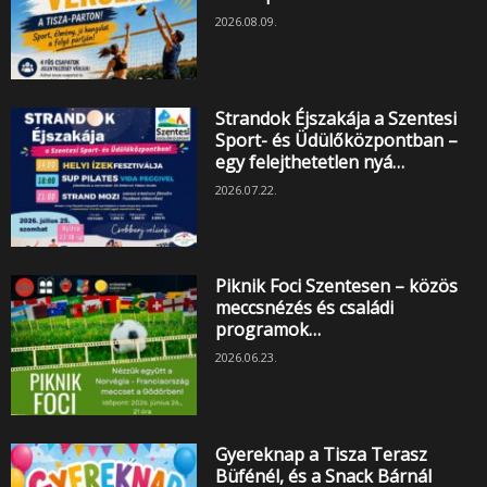
2026.08.09.
Strandok Éjszakája a Szentesi
Sport- és Üdülőközpontban –
egy felejthetetlen nyá…
2026.07.22.
Piknik Foci Szentesen – közös
meccsnézés és családi
programok…
2026.06.23.
Gyereknap a Tisza Terasz
Büfénél, és a Snack Bárnál