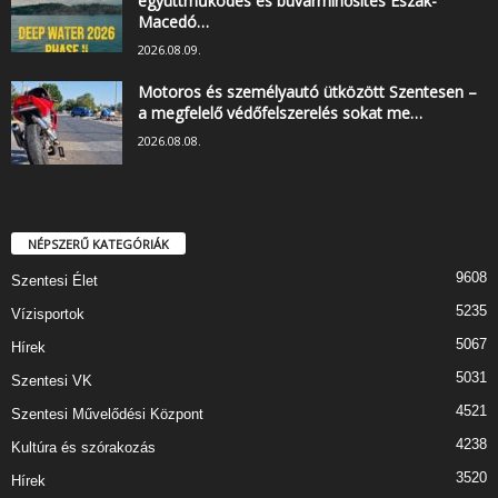
együttműködés és búvárminősítés Észak-
Macedó…
2026.08.09.
Motoros és személyautó ütközött Szentesen –
a megfelelő védőfelszerelés sokat me…
2026.08.08.
NÉPSZERŰ KATEGÓRIÁK
9608
Szentesi Élet
5235
Vízisportok
5067
Hírek
5031
Szentesi VK
4521
Szentesi Művelődési Központ
4238
Kultúra és szórakozás
3520
Hírek