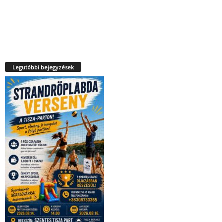
Legutóbbi bejegyzések