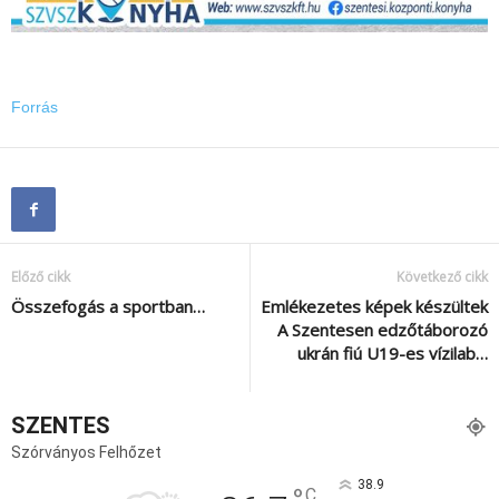
Forrás
Előző cikk
Következő cikk
Összefogás a sportban…
Emlékezetes képek készültek
A Szentesen edzőtáborozó
ukrán fiú U19-es vízilab…
SZENTES
Szórványos Felhőzet
38.9
C