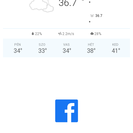
°
36.7
°
36.7
°
22%
2.2m/s
28%
PÉN
SZO
VAS
HÉT
KED
34
°
33
°
34
°
38
°
41
°