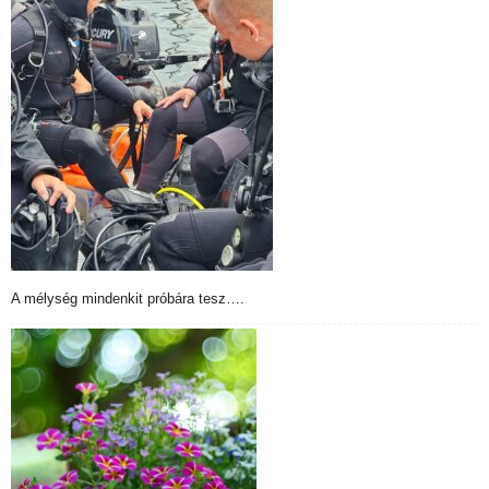
A mélység mindenkit próbára tesz….