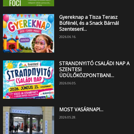
Gyereknap a Tisza Terasz
Büfénél, és a Snack Bárnál
Szentesen!…
2026.06.16.
STRANDNYITÓ CSALÁDI NAP A
SZENTESI
ÜDÜLŐKÖZPONTBAN!…
2026.06.05.
MOST VASÁRNAP!…
2026.05.28.