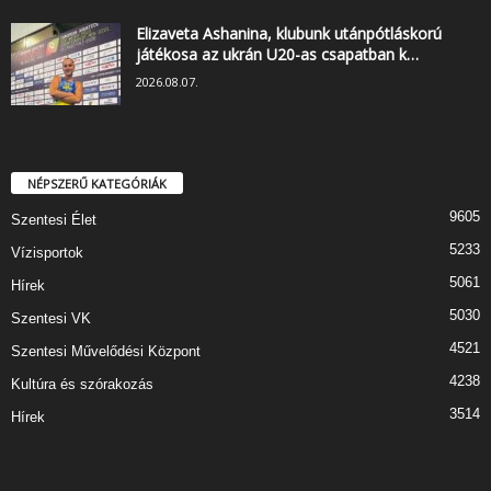
Elizaveta Ashanina, klubunk utánpótláskorú
játékosa az ukrán U20-as csapatban k…
2026.08.07.
NÉPSZERŰ KATEGÓRIÁK
9605
Szentesi Élet
5233
Vízisportok
5061
Hírek
5030
Szentesi VK
4521
Szentesi Művelődési Központ
4238
Kultúra és szórakozás
3514
Hírek