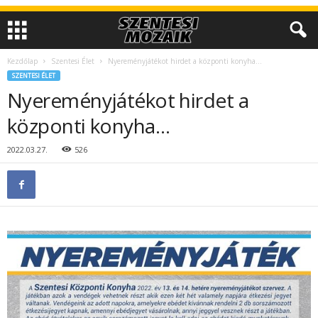
Kezdőlap
Szentesi Élet
Nyereményjátékot hirdet a központi konyha…
SZENTESI ÉLET
Nyereményjátékot hirdet a
központi konyha…
2022.03.27.
526