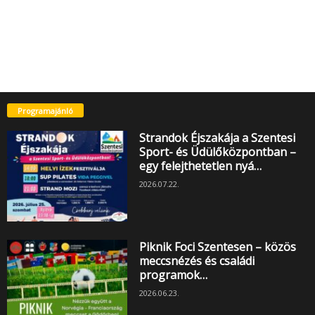
Programajánló
Strandok Éjszakája a Szentesi
Sport- és Üdülőközpontban –
egy felejthetetlen nyá…
2026.07.22.
Piknik Foci Szentesen – közös
meccsnézés és családi
programok…
2026.06.23.