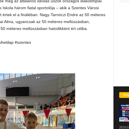
k meg az általános iskolás úszók országos diákolimpiai
 Iskola három fiatal sportolója – akik a Szentes Városi
értek el a fináléban. Nagy-Tarnóczi Endre az 50 méteres
grai Alma, ugyancsak az 50 méteres mellúszásban,
 50 méteres mellúszásban hatodikként ért célba.
sihetilap #szentes
Pro
2026.0