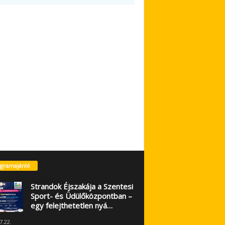
gramajánló
Strandok Éjszakája a Szentesi
Sport- és Üdülőközpontban –
egy felejthetetlen nyá…
7.22.