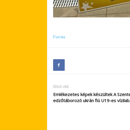
Forrás
Előző cikk
Emlékezetes képek készültek A Szent
edzőtáborozó ukrán fiú U19-es vízila