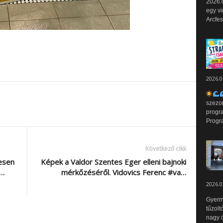
2026.0
egy vi
Arcfes
2026.0
szezo
progr
Progr
Következő cikk
esen
Képek a Valdor Szentes Eger elleni bajnoki
b…
mérkőzéséről. Vidovics Ferenc #va…
2026.0
Gyerm
tűzolt
nagy ö