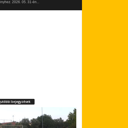
yhez. 2026. 05. 31-én...
utóbbi bejegyzések