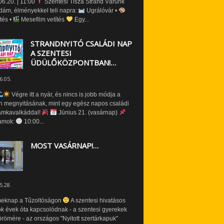
6.20. | 11:00
Szentesi Tisza Strand Várunk
dám, élményekkel teli napra:
Ugrálóvár •
tés •
Mesefilm vetítés
Egy...
STRANDNYITÓ CSALÁDI NAP
A SZENTESI
ÜDÜLŐKÖZPONTBAN!…
6.05.
Végre itt a nyár, és nincs is jobb módja a
n megnyitásának, mint egy egész napos családi
amkavalkáddal!
Június 21. (vasárnap)
amok:
10:00...
MOST VASÁRNAP!…
5.28.
eknap a Tűzoltóságon
A szentesi hivatásos
ók évek óta kapcsolódnak - a szentesi gyerekek
römére - az országos "Nyitott szertárkapuk"