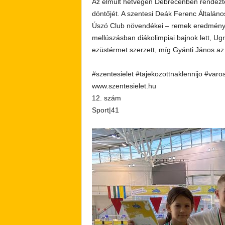
Az elmúlt hétvégén Debrecenben rendezté
döntőjét. A szentesi Deák Ferenc Általános
Úszó Club növendékei – remek eredményt 
mellúszásban diákolimpiai bajnok lett, U
ezüstérmet szerzett, míg Gyánti János az
#szentesielet #tajekozottnaklennijo #varo
www.szentesielet.hu
12. szám
Sport|41