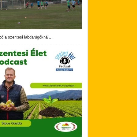
ző a szentesi labdarúgóknál…