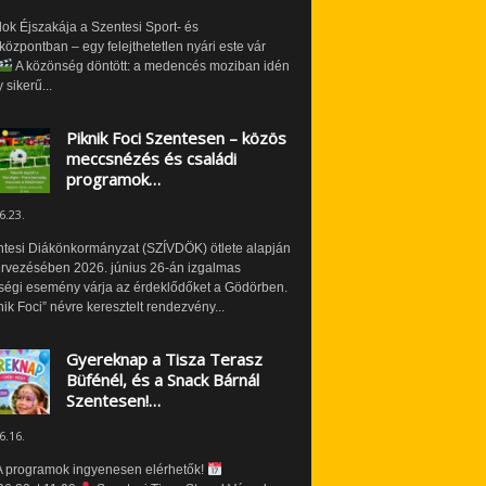
ok Éjszakája a Szentesi Sport- és
özpontban – egy felejthetetlen nyári este vár
A közönség döntött: a medencés moziban idén
 sikerű...
Piknik Foci Szentesen – közös
meccsnézés és családi
programok…
6.23.
ntesi Diákönkormányzat (SZÍVDÖK) ötlete alapján
ervezésében 2026. június 26-án izgalmas
ségi esemény várja az érdeklődőket a Gödörben.
nik Foci” névre keresztelt rendezvény...
Gyereknap a Tisza Terasz
Büfénél, és a Snack Bárnál
Szentesen!…
6.16.
 programok ingyenesen elérhetők!