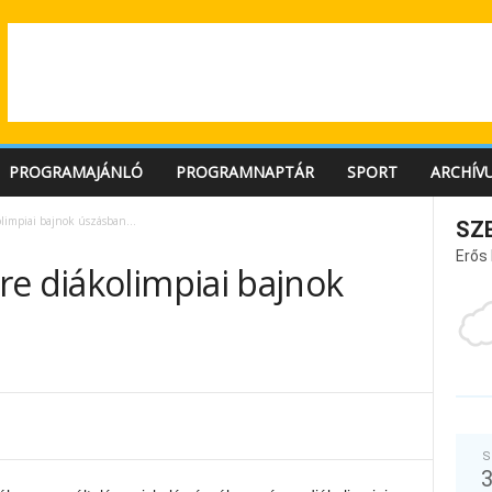
PROGRAMAJÁNLÓ
PROGRAMNAPTÁR
SPORT
ARCHÍV
olimpiai bajnok úszásban…
SZ
Erős
re diákolimpiai bajnok
S