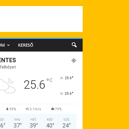
UM
KERESŐ
ENTES
 Felhőzet
°
25.6
°
C
25.6
°
25.6
59%
3.1m/s
79%
ZO
VAS
HÉT
KED
SZE
36
°
37
°
39
°
40
°
24
°