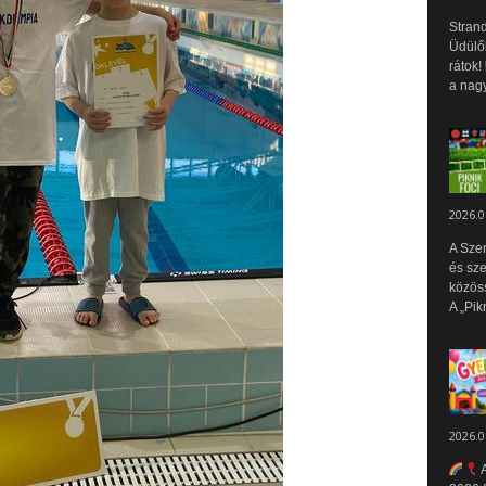
Strand
Üdülők
rátok!
a nagy
2026.0
A Sze
és sz
közös
A „Pik
2026.0
A