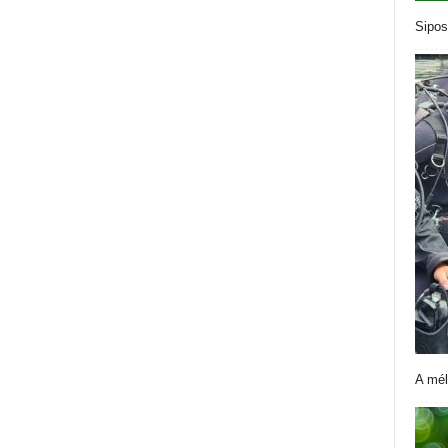
Sipos
A mél