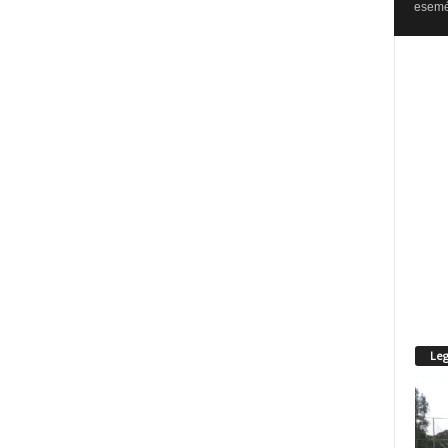
esemén
Leg