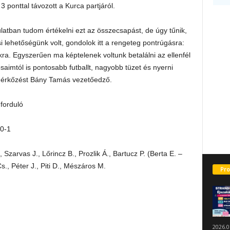
ponttal távozott a Kurca partjáról.
tban tudom értékelni ezt az összecsapást, de úgy tűnik,
 lehetőségünk volt, gondolok itt a rengeteg pontrúgásra:
a. Egyszerűen ma képtelenek voltunk betalálni az ellenfél
aimtól is pontosabb futballt, nagyobb tüzet és nyerni
 mérkőzést Bány Tamás vezetőedző.
forduló
 0-1
 Szarvas J., Lőrincz B., Prozlik Á., Bartucz P. (Berta E. –
Cs., Péter J., Piti D., Mészáros M.
Pro
2026.0