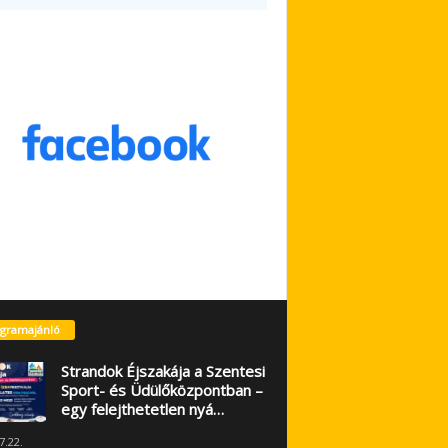
gramajánló
Strandok Éjszakája a Szentesi
Sport- és Üdülőközpontban –
egy felejthetetlen nyá…
7.22.