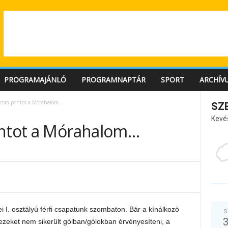
PROGRAMAJÁNLÓ
PROGRAMNAPTÁR
SPORT
ARCHÍV
három pontot a Mórahalom…
SZ
Kevé
ontot a Mórahalom…
 I. osztályú férfi csapatunk szombaton. Bár a kínálkozó
S
zeket nem sikerült gólban/gólokban érvényesíteni, a