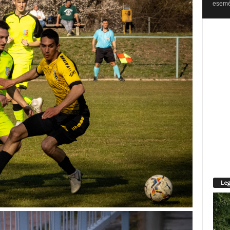
esemén
Leg