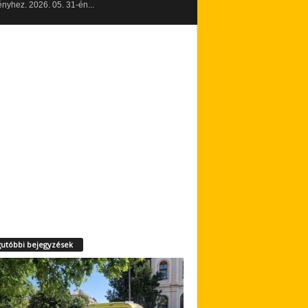
yhez. 2026. 05. 31-én...
utóbbi bejegyzések