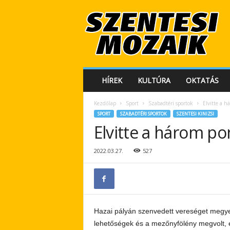
S
z
e
n
t
e
s
HÍREK
KULTÚRA
OKTATÁS
i
M
Kezdőlap
Sport
Szabadtéri sportok
Elvitte a 
o
SPORT
SZABADTÉRI SPORTOK
SZENTESI KINIZSI
z
Elvitte a három p
a
i
k
2022.03.27.
527
Hazai pályán szenvedett vereséget megyei
lehetőségek és a mezőnyfölény megvolt, e