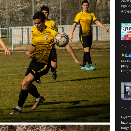
2026.0
egy vi
Arcfes
2026.0
szezo
progr
Progr
2026.0
Gyerm
tűzolt
nagy ö