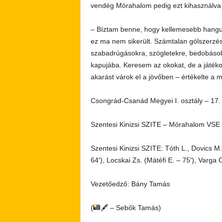
vendég Mórahalom pedig ezt kihasználva 3 
– Bíztam benne, hogy kellemesebb hangula
ez ma nem sikerült. Számtalan gólszerzési
szabadrúgásokra, szögletekre, bedobásokr
kapujába. Keresem az okokat, de a játékos
akarást várok el a jövőben – értékelte a
Csongrád-Csanád Megyei I. osztály – 17. 
Szentesi Kinizsi SZITE – Mórahalom VSE
Szentesi Kinizsi SZITE: Tóth L., Dovics M.,
64′), Locskai Zs. (Mátéfi E. – 75′), Varga 
Vezetőedző: Bány Tamás
(
🖋 – Sebők Tamás)