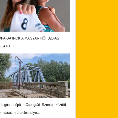
PA-BAJNOK A MAGYAR NŐI U20-AS
OGATOTT…
fogással épül a Csongrád–Szentes közötti
ri vasúti híd emlékhelye…