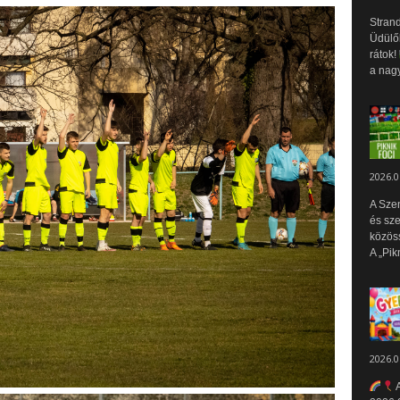
Strand
Üdülők
rátok!
a nagy
2026.0
A Sze
és sz
közös
A „Pik
2026.0
A