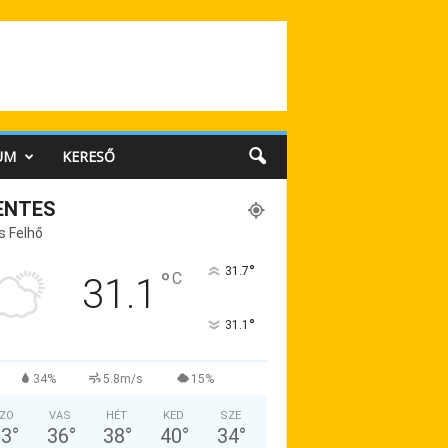
UM
KERESŐ
ENTES
s Felhő
°
31.7
°
C
31.1
°
31.1
34%
5.8m/s
15%
ZO
VAS
HÉT
KED
SZE
33
°
36
°
38
°
40
°
34
°