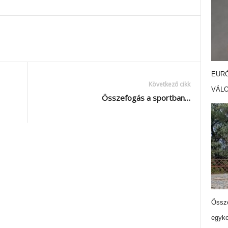
EURÓ
Következő cikk
VÁL
Összefogás a sportban…
Össze
egyko