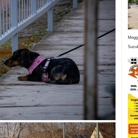
Meggo
Suzuk