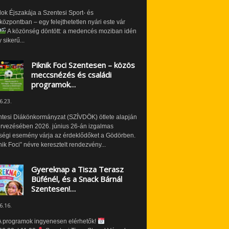
ok Éjszakája a Szentesi Sport- és
özpontban – egy felejthetetlen nyári este vár
A közönség döntött: a medencés moziban idén
 sikerű...
Piknik Foci Szentesen – közös
meccsnézés és családi
programok…
6.23.
ntesi Diákönkormányzat (SZÍVDÖK) ötlete alapján
ervezésében 2026. június 26-án izgalmas
ségi esemény várja az érdeklődőket a Gödörben.
nik Foci” névre keresztelt rendezvény...
Gyereknap a Tisza Terasz
Büfénél, és a Snack Bárnál
Szentesen!…
6.16.
 programok ingyenesen elérhetők!