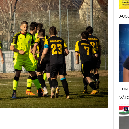
AUG
EURÓ
VÁL