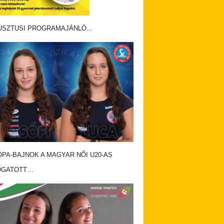
USZTUSI PROGRAMAJÁNLÓ…
PA-BAJNOK A MAGYAR NŐI U20-AS
OGATOTT…