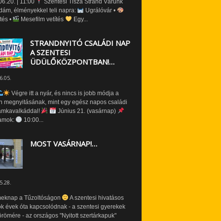
6.20. | 11:00
Szentesi Tisza Strand Várunk
dám, élményekkel teli napra:
Ugrálóvár •
tés •
Mesefilm vetítés
Egy...
STRANDNYITÓ CSALÁDI NAP
A SZENTESI
ÜDÜLŐKÖZPONTBAN!…
6.05.
Végre itt a nyár, és nincs is jobb módja a
n megnyitásának, mint egy egész napos családi
amkavalkáddal!
Június 21. (vasárnap)
amok:
10:00...
MOST VASÁRNAP!…
5.28.
eknap a Tűzoltóságon
A szentesi hivatásos
ók évek óta kapcsolódnak - a szentesi gyerekek
römére - az országos "Nyitott szertárkapuk"