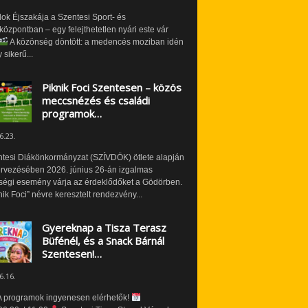
ok Éjszakája a Szentesi Sport- és
özpontban – egy felejthetetlen nyári este vár
A közönség döntött: a medencés moziban idén
 sikerű...
Piknik Foci Szentesen – közös
meccsnézés és családi
programok…
6.23.
ntesi Diákönkormányzat (SZÍVDÖK) ötlete alapján
ervezésében 2026. június 26-án izgalmas
ségi esemény várja az érdeklődőket a Gödörben.
nik Foci” névre keresztelt rendezvény...
Gyereknap a Tisza Terasz
Büfénél, és a Snack Bárnál
Szentesen!…
6.16.
 programok ingyenesen elérhetők!