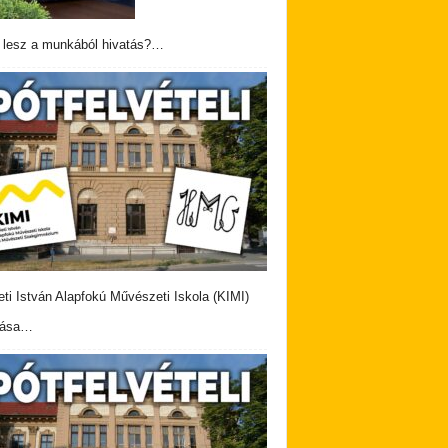
 lesz a munkából hivatás?…
eti István Alapfokú Művészeti Iskola (KIMI)
vása…