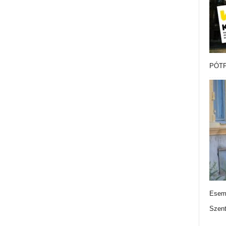
PÓTF
Esemé
Szen