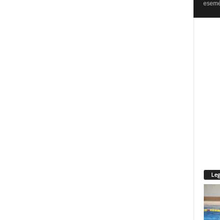
esemén
Leg