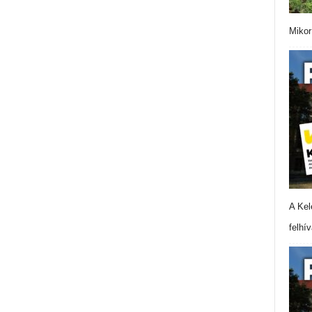
Mikor
A Kel
felhí