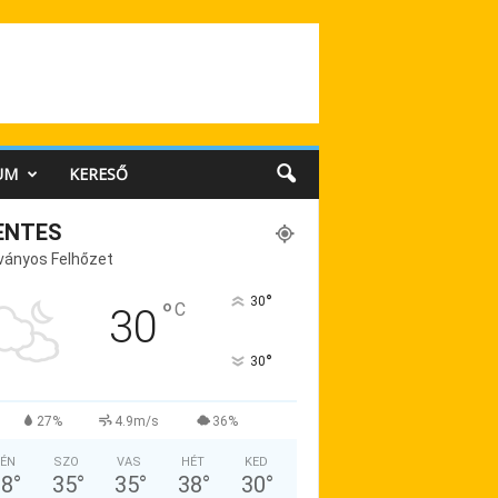
UM
KERESŐ
ENTES
ványos Felhőzet
°
30
°
C
30
°
30
27%
4.9m/s
36%
ÉN
SZO
VAS
HÉT
KED
38
°
35
°
35
°
38
°
30
°