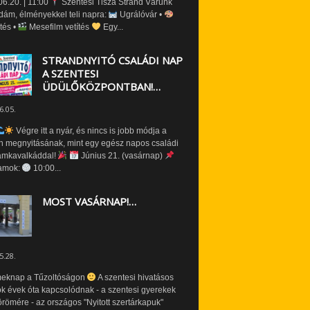
6.20. | 11:00
Szentesi Tisza Strand Várunk
dám, élményekkel teli napra:
Ugrálóvár •
tés •
Mesefilm vetítés
Egy...
STRANDNYITÓ CSALÁDI NAP
A SZENTESI
ÜDÜLŐKÖZPONTBAN!…
6.05.
Végre itt a nyár, és nincs is jobb módja a
n megnyitásának, mint egy egész napos családi
amkavalkáddal!
Június 21. (vasárnap)
amok:
10:00...
MOST VASÁRNAP!…
5.28.
eknap a Tűzoltóságon
A szentesi hivatásos
ók évek óta kapcsolódnak - a szentesi gyerekek
römére - az országos "Nyitott szertárkapuk"