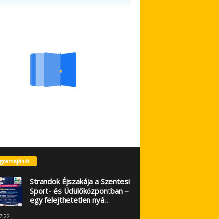
gramajánló
Strandok Éjszakája a Szentesi
Sport- és Üdülőközpontban –
egy felejthetetlen nyá…
7.22.