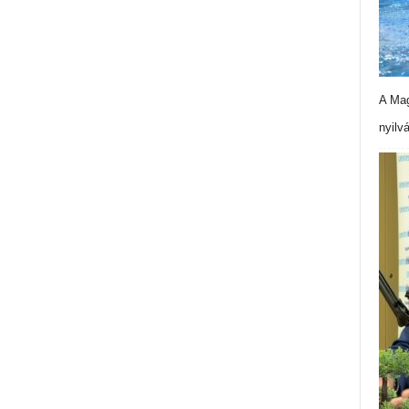
A Mag
nyilv