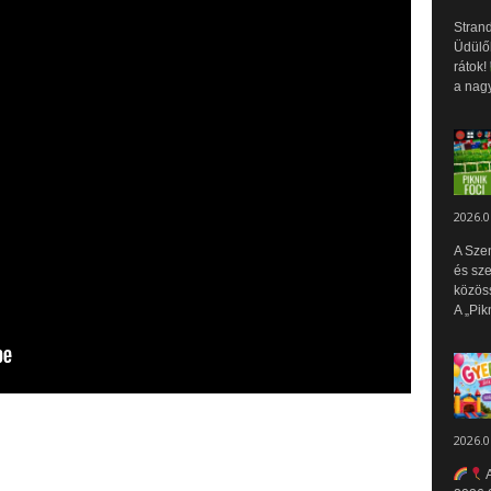
Strand
Üdülők
rátok!
a nagy
2026.0
A Sze
és sz
közös
A „Pik
2026.0
A