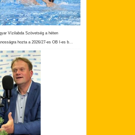
yar Vízilabda Szövetség a héten
ánosságra hozta a 2026/27-es OB I-es b…