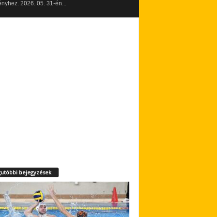
yhez. 2026. 05. 31-én...
utóbbi bejegyzések