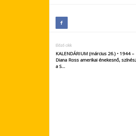
Előző cikk
KALENDÁRIUM (március 26.) • 1944 –
Diana Ross amerikai énekesnő, színés
a S…