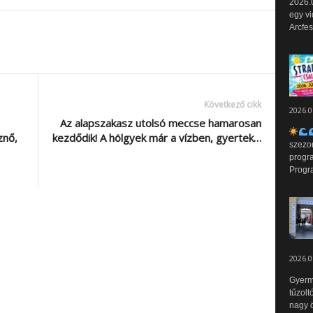
2026.0
egy vi
Arcfes
Következő cikk
2026.0
Az alapszakasz utolsó meccse hamarosan
znő,
kezdődik! A hölgyek már a vízben, gyertek…
szezo
progr
Progr
2026.0
Gyerm
tűzolt
nagy ö