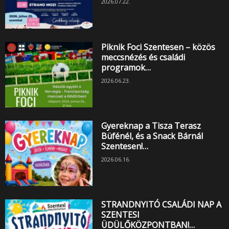
2026.07.22.
Piknik Foci Szentesen – közös
meccsnézés és családi
programok…
2026.06.23.
Gyereknap a Tisza Terasz
Büfénél, és a Snack Bárnál
Szentesen!…
2026.06.16.
STRANDNYITÓ CSALÁDI NAP A
SZENTESI
ÜDÜLŐKÖZPONTBAN!…