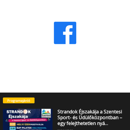
Programajánló
Strandok Éjszakája a Szentesi
Sport- és Üdülőközpontban –
egy felejthetetlen nyá…