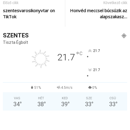
Előző cikk
Következő cikk
szentesvarosikonyvtar on
Honvéd meccsel búcsúzik az
TikTok
alapszakasz…
SZENTES
Tiszta Égbolt
21.7
°
C
21.7
°
21.7
°
51%
4.5m/s
0%
VAS
HÉT
KED
SZE
CSÜ
34
°
38
°
39
°
33
°
33
°