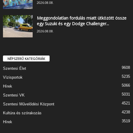
2026.08.08.
Meggondolatlan fordulás miatt ütközött össze
egy Suzuki és egy Dodge Challenger...
2026.08.08.
NÉPSZERŰ KATEGÓRIÁK
9608
Szentesi Élet
5235
Vízisportok
5066
Hírek
5031
Szentesi VK
4521
Szentesi Művelődési Központ
4238
Kultúra és szórakozás
3519
Hírek