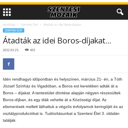
Kezdőlap
Szentesi Élet
Átadták az idei Boros-díjakat…
SZENTESI ÉLET
Átadták az idei Boros-díjakat…
2022.03.25.
433
Idén rendhagyó időpontban és helyszínen, március 21- én, a Tóth
József Színház és Vigadóban, a Boros est keretében adták át a
Boros – díjakat. A tantestület döntése alapján négyen részesültek
Boros-díjban, és egy diák vehette át a Közösségi díjat. Az
elismerések mellett láthattuk a végzős évfolyamok keringőjét és az
osztályprodukciókat is. Tudósításunkat a Szentesi Élet 3. oldalán
találják.