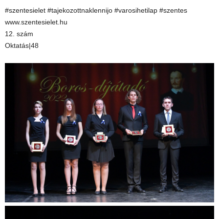
#szentesielet #tajekozottnaklennijo #varosihetilap #szentes
www.szentesielet.hu
12. szám
Oktatás|48