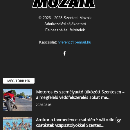
© 2026 - 2023 Szentesi Mozaik
Adatkezelési tájékoztató
Felhasználási feltételek
Kapcsolat:
vferenc@t-email.hu
MÉG TÖBB HÍR
Motoros és személyautó ütközött Szentesen –
a megfelelő védőfelszerelés sokat me…
2026.08.08.
Amikor a tanmedence csatatérré változik: Így
csatáztak vízipisztolyokkal Szentes…