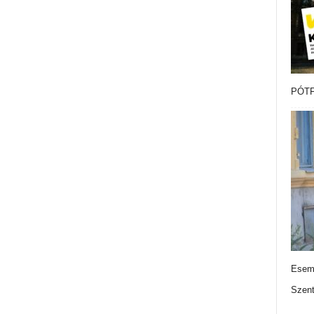
PÓTF
Esemé
Szen