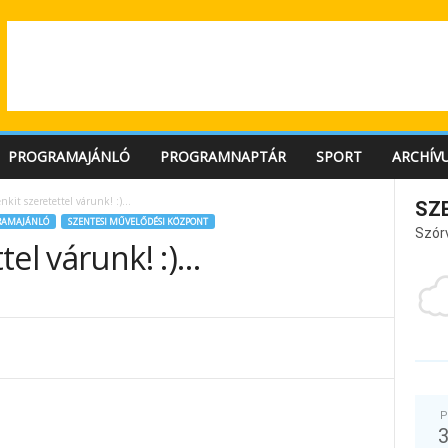
PROGRAMAJÁNLÓ
PROGRAMNAPTÁR
SPORT
ARCHÍV
kit szeretettel várunk! :)…
SZ
RAMAJÁNLÓ
SZENTESI MŰVELŐDÉSI KÖZPONT
Szór
tel várunk! :)…
P