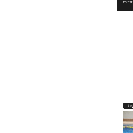
esemén
Leg