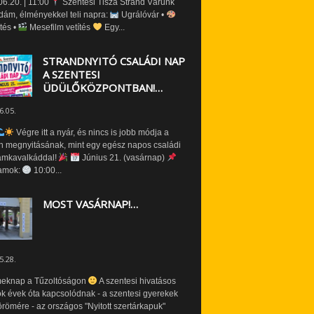
6.20. | 11:00
Szentesi Tisza Strand Várunk
dám, élményekkel teli napra:
Ugrálóvár •
tés •
Mesefilm vetítés
Egy...
STRANDNYITÓ CSALÁDI NAP
A SZENTESI
ÜDÜLŐKÖZPONTBAN!…
6.05.
Végre itt a nyár, és nincs is jobb módja a
n megnyitásának, mint egy egész napos családi
amkavalkáddal!
Június 21. (vasárnap)
amok:
10:00...
MOST VASÁRNAP!…
5.28.
eknap a Tűzoltóságon
A szentesi hivatásos
ók évek óta kapcsolódnak - a szentesi gyerekek
römére - az országos "Nyitott szertárkapuk"