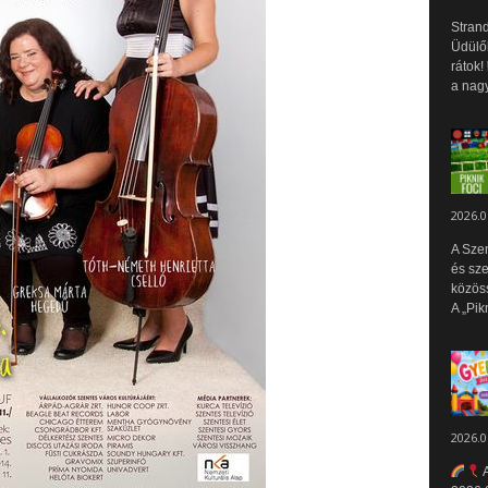
Strand
Üdülők
rátok!
a nagy
2026.0
A Sze
és sz
közös
A „Pik
2026.0
A