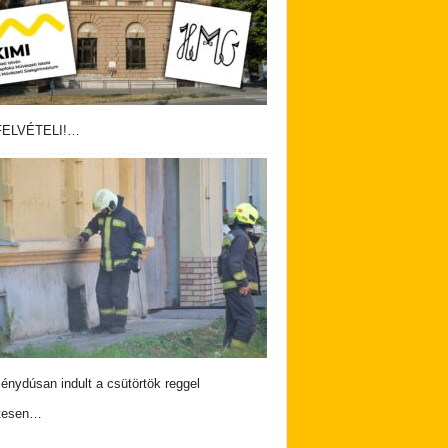
ELVÉTELI!…
nydúsan indult a csütörtök reggel
tesen…