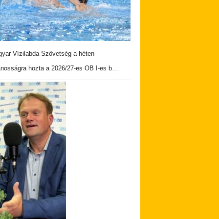
yar Vízilabda Szövetség a héten
ánosságra hozta a 2026/27-es OB I-es b…