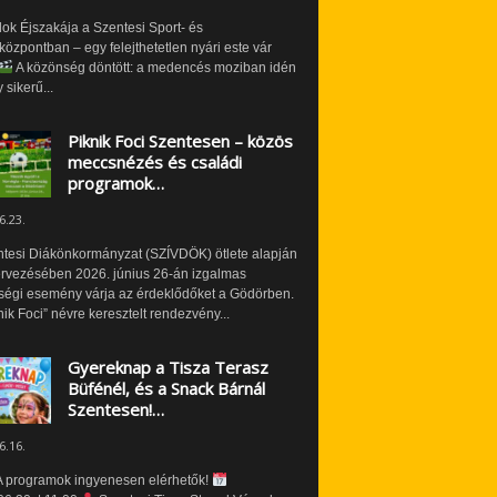
ok Éjszakája a Szentesi Sport- és
özpontban – egy felejthetetlen nyári este vár
A közönség döntött: a medencés moziban idén
 sikerű...
Piknik Foci Szentesen – közös
meccsnézés és családi
programok…
6.23.
ntesi Diákönkormányzat (SZÍVDÖK) ötlete alapján
ervezésében 2026. június 26-án izgalmas
ségi esemény várja az érdeklődőket a Gödörben.
nik Foci” névre keresztelt rendezvény...
Gyereknap a Tisza Terasz
Büfénél, és a Snack Bárnál
Szentesen!…
6.16.
 programok ingyenesen elérhetők!