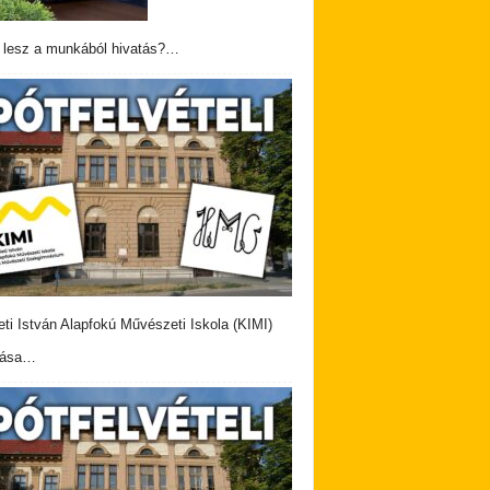
 lesz a munkából hivatás?…
eti István Alapfokú Művészeti Iskola (KIMI)
vása…