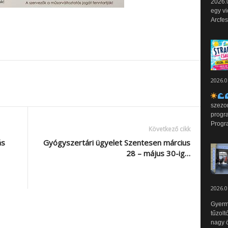
2026.0
egy vi
Arcfes
2026.0
szezo
progr
Progr
Következő cikk
ás
Gyógyszertári ügyelet Szentesen március
28 – május 30-ig…
2026.0
Gyerm
tűzolt
nagy ö