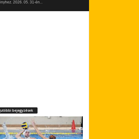
yhez. 2026. 05. 31-én...
utóbbi bejegyzések