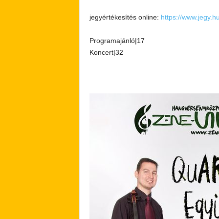
jegyértékesítés online:
https://www.jegy.h
Programajánló|17
Koncert|32