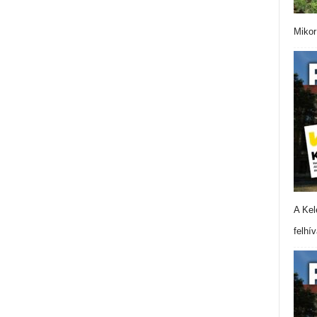
Mikor
A Kel
felhí