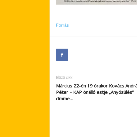
Forrás
Előző cikk
Március 22-én 19 órakor Kovács Andr
Péter – KAP önálló estje „Anyósülés”
címme…