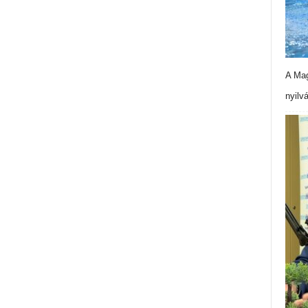
A Mag
nyilv