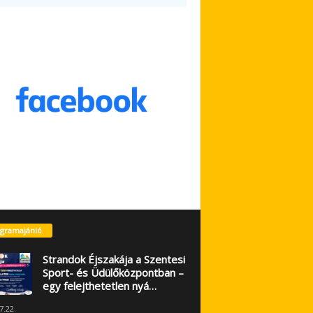
gramajánló
Strandok Éjszakája a Szentesi
Sport- és Üdülőközpontban –
egy felejthetetlen nyá…
7.22.