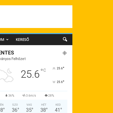
UM
KERESŐ
ENTES
ványos Felhőzet
°
25.6
°
C
25.6
°
25.6
36%
3.6m/s
28%
ÉN
SZO
VAS
HÉT
KED
38
°
36
°
35
°
38
°
41
°