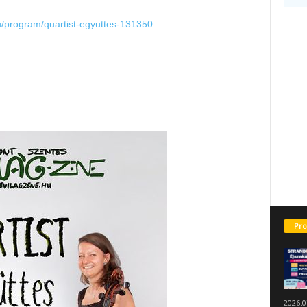
u/program/quartist-egyuttes-131350
Pro
2026.0