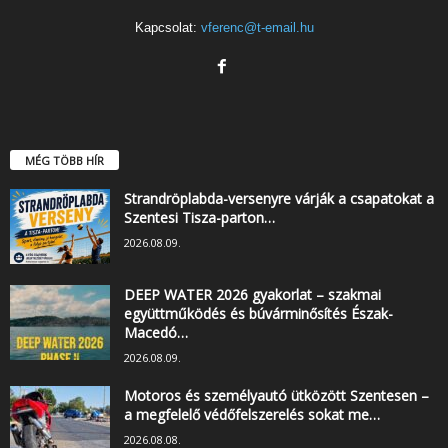
Kapcsolat:
vferenc@t-email.hu
MÉG TÖBB HÍR
Strandröplabda-versenyre várják a csapatokat a
Szentesi Tisza-parton…
2026.08.09.
DEEP WATER 2026 gyakorlat – szakmai
együttműködés és búvárminősítés Észak-
Macedó…
2026.08.09.
Motoros és személyautó ütközött Szentesen –
a megfelelő védőfelszerelés sokat me…
2026.08.08.