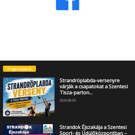
Programajánló
Strandröplabda-versenyre
várják a csapatokat a Szentesi
Tisza-parton…
2026.08.09.
Strandok Éjszakája a Szentesi
Sport- és Üdülőközpontban –