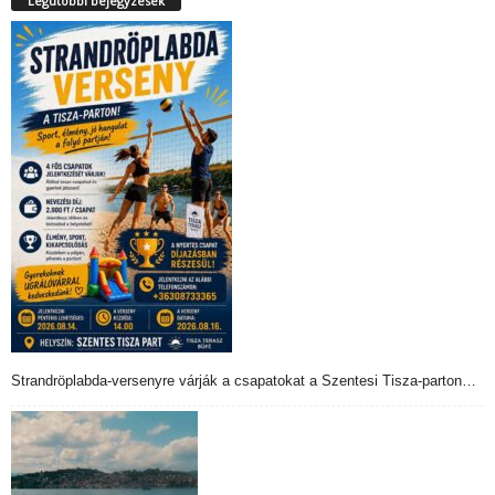
Legutóbbi bejegyzések
Strandröplabda-versenyre várják a csapatokat a Szentesi Tisza-parton…