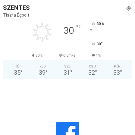
SZENTES
Tiszta Égbolt
30.6
°
C
30
°
°
30
30%
0.5m/s
1%
HÉT
KED
SZE
CSÜ
PÉN
35
°
39
°
31
°
32
°
33
°