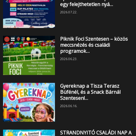
egy felejthetetlen nyá…
2026.07.22.
Piknik Foci Szentesen – közös
meccsnézés és családi
programok…
2026.06.23.
Gyereknap a Tisza Terasz
Büfénél, és a Snack Bárnál
Szentesen!…
2026.06.16.
STRANDNYITÓ CSALÁDI NAP A