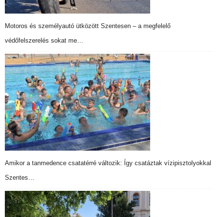
Motoros és személyautó ütközött Szentesen – a megfelelő
védőfelszerelés sokat me…
Amikor a tanmedence csatatérré változik: Így csatáztak vízipisztolyokkal
Szentes…