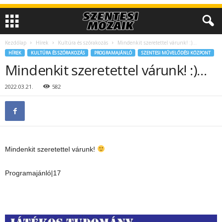
Kezdőlap
Hírek
Kultúra és szórakozás
Mindenkit szeretettel várunk! :)…
HÍREK
KULTÚRA ÉS SZÓRAKOZÁS
PROGRAMAJÁNLÓ
SZENTESI MŰVELŐDÉSI KÖZPONT
Mindenkit szeretettel várunk! :)…
2022.03.21.
582
Mindenkit szeretettel várunk!
Programajánló|17