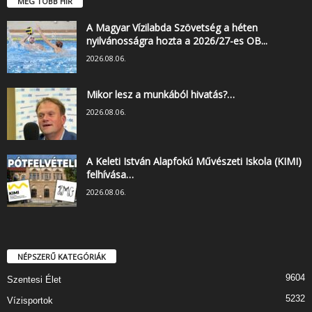
MÉG TÖBB HÍR
A Magyar Vízilabda Szövetség a héten
nyilvánosságra hozta a 2026/27-es OB...
2026.08.06.
Mikor lesz a munkából hivatás?…
2026.08.06.
A Keleti István Alapfokú Művészeti Iskola (KIMI)
felhívása…
2026.08.06.
NÉPSZERŰ KATEGÓRIÁK
9604
Szentesi Élet
5232
Vízisportok