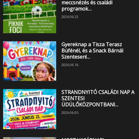
meccsnézés és családi
programok…
2026.06.23.
Gyereknap a Tisza Terasz
Büfénél, és a Snack Bárnál
Szentesen!…
2026.06.16.
STRANDNYITÓ CSALÁDI NAP A
SZENTESI
ÜDÜLŐKÖZPONTBAN!…
2026.06.05.