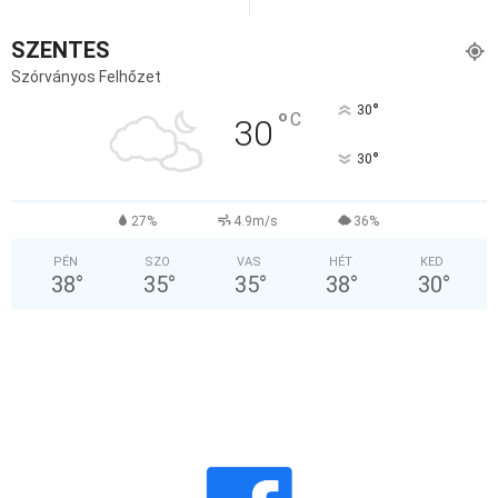
SZENTES
Szórványos Felhőzet
°
30
°
C
30
°
30
27%
4.9m/s
36%
PÉN
SZO
VAS
HÉT
KED
38
°
35
°
35
°
38
°
30
°