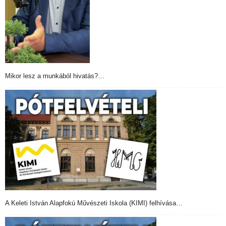
Mikor lesz a munkából hivatás?…
A Keleti István Alapfokú Művészeti Iskola (KIMI) felhívása…