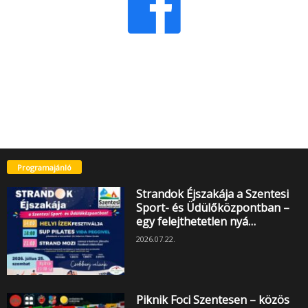
Programajánló
Strandok Éjszakája a Szentesi
Sport- és Üdülőközpontban –
egy felejthetetlen nyá…
2026.07.22.
Piknik Foci Szentesen – közös