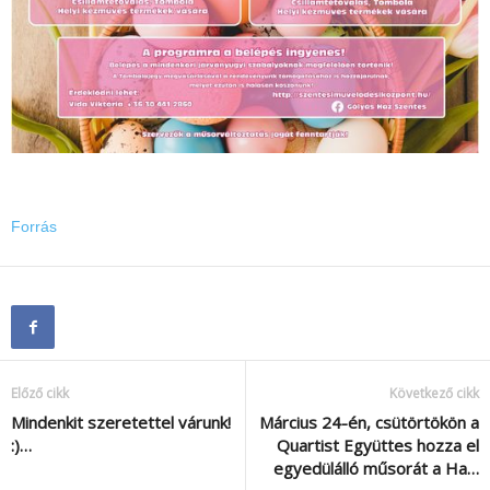
Forrás
Előző cikk
Következő cikk
Mindenkit szeretettel várunk!
Március 24-én, csütörtökön a
:)…
Quartist Együttes hozza el
egyedülálló műsorát a Ha…