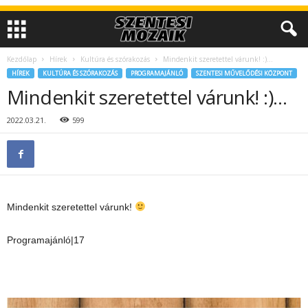
Kezdőlap
Hírek
Kultúra és szórakozás
Mindenkit szeretettel várunk! :)…
HÍREK
KULTÚRA ÉS SZÓRAKOZÁS
PROGRAMAJÁNLÓ
SZENTESI MŰVELŐDÉSI KÖZPONT
Mindenkit szeretettel várunk! :)…
2022.03.21.
599
Mindenkit szeretettel várunk!
Programajánló|17