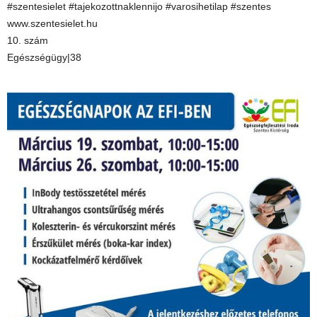
#szentesielet #tajekozottnaklennijo #varosihetilap #szentes
www.szentesielet.hu
10. szám
Egészségügy|38