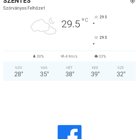
SZENTES
Szórványos Felhőzet
29.5
°
C
29.5
°
29.5
°
30%
4.9m/s
33%
SZO
VAS
HÉT
KED
SZE
28
°
35
°
38
°
39
°
32
°