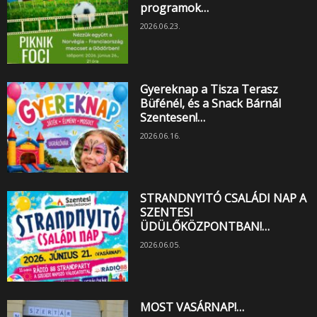
programok…
2026.06.23.
Gyereknap a Tisza Terasz
Büfénél, és a Snack Bárnál
Szentesen!…
2026.06.16.
STRANDNYITÓ CSALÁDI NAP A
SZENTESI
ÜDÜLŐKÖZPONTBAN!…
2026.06.05.
MOST VASÁRNAP!…