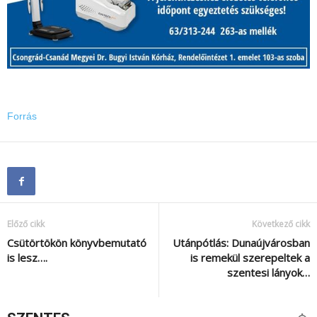
Forrás
Előző cikk
Következő cikk
Csütörtökön könyvbemutató
Utánpótlás: Dunaújvárosban
is lesz….
is remekül szerepeltek a
szentesi lányok…