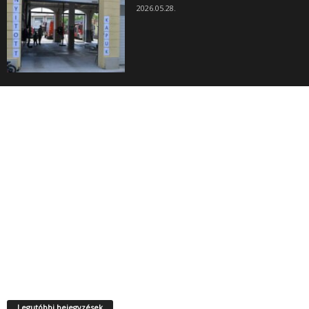
2026.05.28.
Legutóbbi bejegyzések