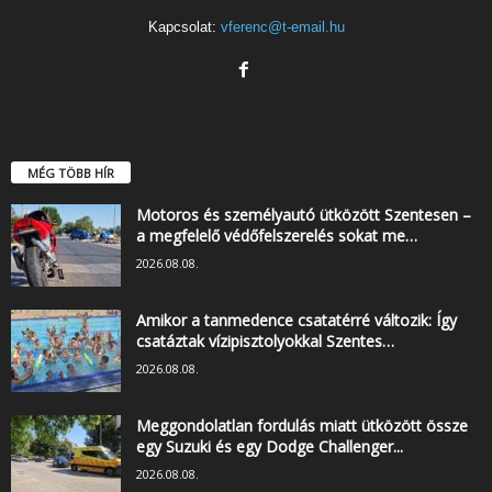
Kapcsolat:
vferenc@t-email.hu
MÉG TÖBB HÍR
Motoros és személyautó ütközött Szentesen –
a megfelelő védőfelszerelés sokat me…
2026.08.08.
Amikor a tanmedence csatatérré változik: Így
csatáztak vízipisztolyokkal Szentes…
2026.08.08.
Meggondolatlan fordulás miatt ütközött össze
egy Suzuki és egy Dodge Challenger...
2026.08.08.