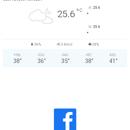
25.6
°
C
25.6
°
25.6
°
36%
3.6m/s
28%
PÉN
SZO
VAS
HÉT
KED
38
°
36
°
35
°
38
°
41
°