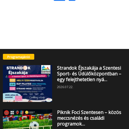
Programajánló
Strandok Éjszakája a Szentesi
Sport- és Üdülőközpontban –
egy felejthetetlen nyá…
2026.07.22.
Piknik Foci Szentesen – közös
meccsnézés és családi
programok…