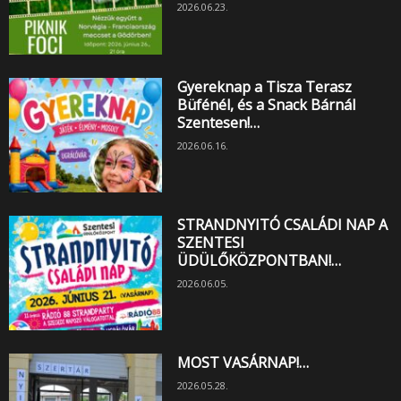
2026.06.23.
Gyereknap a Tisza Terasz
Büfénél, és a Snack Bárnál
Szentesen!…
2026.06.16.
STRANDNYITÓ CSALÁDI NAP A
SZENTESI
ÜDÜLŐKÖZPONTBAN!…
2026.06.05.
MOST VASÁRNAP!…
2026.05.28.