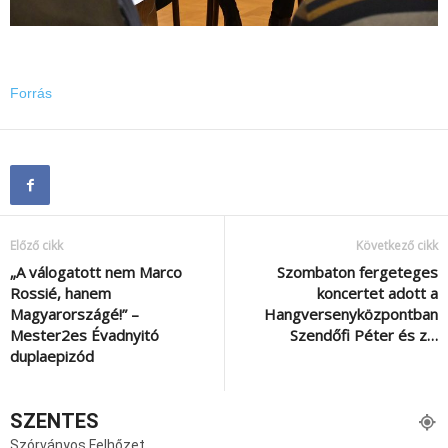
Forrás
Előző cikk
Következő cikk
„A válogatott nem Marco
Szombaton fergeteges
Rossié, hanem
koncertet adott a
Magyarországé!” –
Hangversenyközpontban
Mester2es Évadnyitó
Szendőfi Péter és z…
duplaepizód
SZENTES
Szórványos Felhőzet