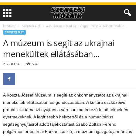
Kezdőlap
Szentesi Élet
A múzeum is segít az ukrajnai menekültek ellátásában…
SZENTESI ÉLET
A múzeum is segít az ukrajnai
menekültek ellátásában…
2022.03.14.
574
A Koszta József Múzeum is segíti az önkormányzatot az ukrajnai
menekültek ellátásában és gondozásában. A kultúra eszközeivel
próbál lelki támaszt nyújtani a városunkba érkező felnőtteknek és
gyermekeknek. A legfrissebb helyzetről és a humanitárius
segítségnyújtásról adott tájékoztatást Szabó Zoltán Ferenc
polgármester és Irsai Farkas László, a múzeum igazgatója március