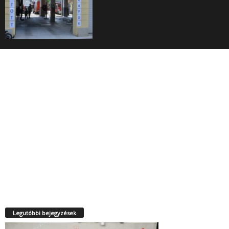
Legutóbbi bejegyzések