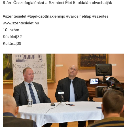
8-án. Összefoglalónkat a Szentesi Élet 5. oldalán olvashatják.
#szentesielet #tajekozottnaklennijo #varosihetilap #szentes
www.szentesielet.hu
10. szám
Közélet|32
Kultúra|39