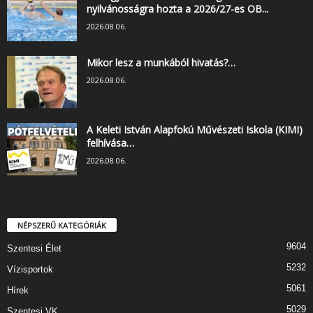
nyilvánosságra hozta a 2026/27-es OB...
2026.08.06.
Mikor lesz a munkából hivatás?…
2026.08.06.
A Keleti István Alapfokú Művészeti Iskola (KIMI)
felhívása…
2026.08.06.
NÉPSZERŰ KATEGÓRIÁK
9604
Szentesi Élet
5232
Vízisportok
5061
Hírek
5029
Szentesi VK