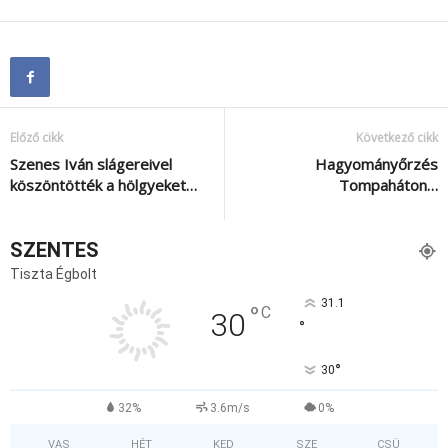
Előző cikk
Következő cikk
Szenes Iván slágereivel
Hagyományőrzés
köszöntötték a hölgyeket…
Tompaháton…
SZENTES
Tiszta Égbolt
31.1
°
C
30
°
°
30
32%
3.6m/s
0%
VAS
HÉT
KED
SZE
CSÜ