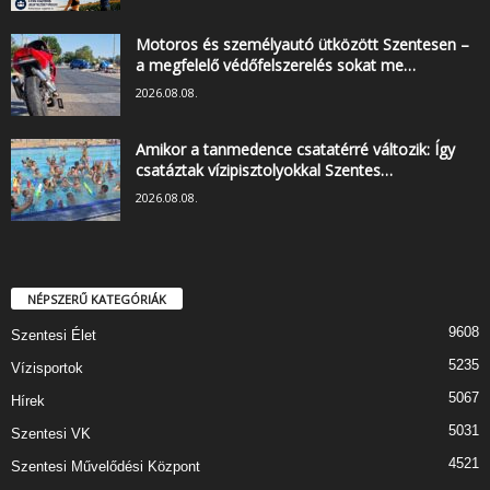
Motoros és személyautó ütközött Szentesen –
a megfelelő védőfelszerelés sokat me…
2026.08.08.
Amikor a tanmedence csatatérré változik: Így
csatáztak vízipisztolyokkal Szentes…
2026.08.08.
NÉPSZERŰ KATEGÓRIÁK
9608
Szentesi Élet
5235
Vízisportok
5067
Hírek
5031
Szentesi VK
4521
Szentesi Művelődési Központ