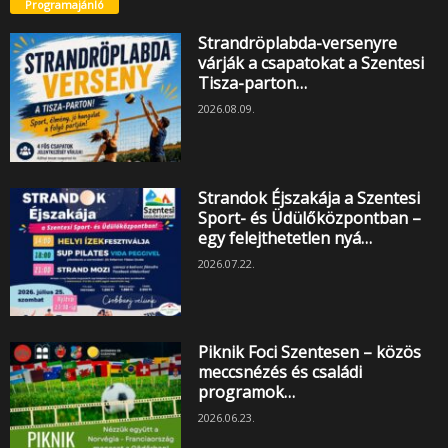
Programajánló
Strandröplabda-versenyre
várják a csapatokat a Szentesi
Tisza-parton…
2026.08.09.
Strandok Éjszakája a Szentesi
Sport- és Üdülőközpontban –
egy felejthetetlen nyá…
2026.07.22.
Piknik Foci Szentesen – közös
meccsnézés és családi
programok…
2026.06.23.