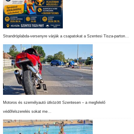
Strandröplabda-versenyre várják a csapatokat a Szentesi Tisza-parton…
Motoros és személyautó ütközött Szentesen – a megfelelő
védőfelszerelés sokat me…