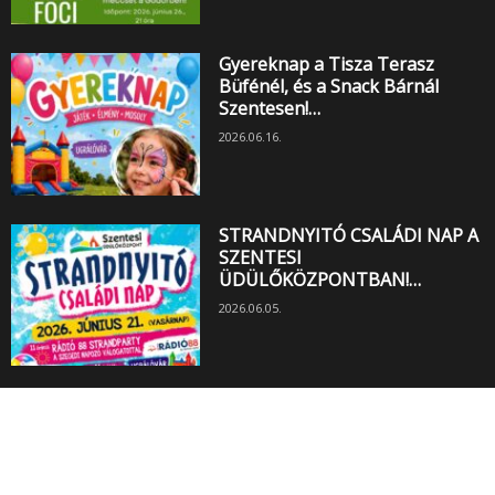
Gyereknap a Tisza Terasz
Büfénél, és a Snack Bárnál
Szentesen!…
2026.06.16.
STRANDNYITÓ CSALÁDI NAP A
SZENTESI
ÜDÜLŐKÖZPONTBAN!…
2026.06.05.