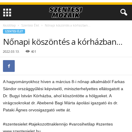
Kezdőlap
Szentesi Élet
Nőnapi köszöntés a kórházban…
SZENTESI ÉLET
Nőnapi köszöntés a kórházban…
2022.03.13.
401
A hagyományokhoz híven a március 8-i nőnap alkalmából Farkas
Sándor országgyűlési képviselő, miniszterhelyettes ellátogatott a
Dr. Bugyi István Kórházba, ahol köszöntötte a hölgyeket. A
virágcsokrokat dr. Abebené Bagi Márta ápolási igazgató és dr.
Pataki Ágnes orvosigazgató vette át.
#szentesielet #tajekozottnaklennijo #varosihetilap #szentes
www.szentesielet.hu