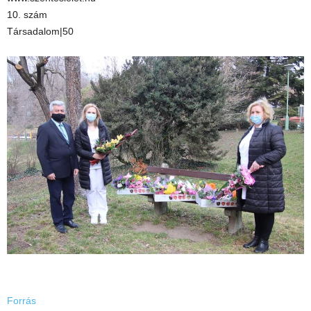
10. szám
Társadalom|50
Forrás