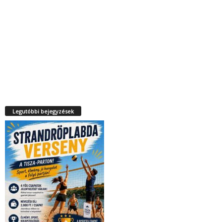
Legutóbbi bejegyzések