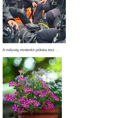
A mélység mindenkit próbára tesz….