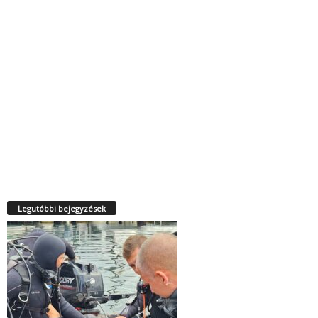
Legutóbbi bejegyzések