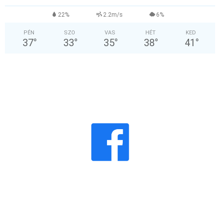
22%
2.2m/s
6%
PÉN
SZO
VAS
HÉT
KED
37
°
33
°
35
°
38
°
41
°