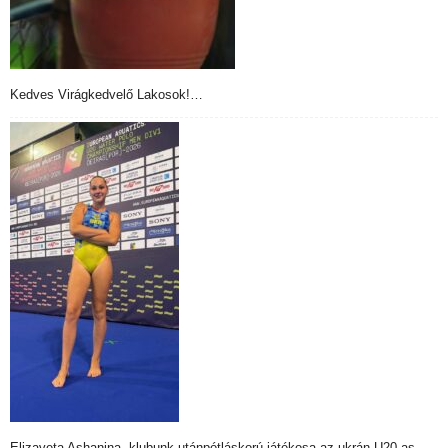
Kedves Virágkedvelő Lakosok!…
Elizaveta Ashanina, klubunk utánpótláskorú játékosa az ukrán U20-as