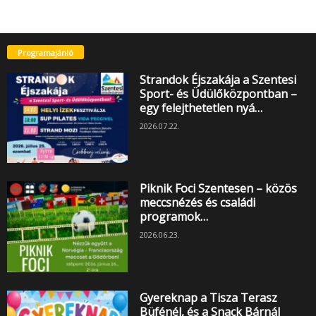
Programajánló
Strandok Éjszakája a Szentesi
Sport- és Üdülőközpontban –
egy felejthetetlen nyá…
2026.07.22.
Piknik Foci Szentesen – közös
meccsnézés és családi
programok…
2026.06.23.
Gyereknap a Tisza Terasz
Büfénél, és a Snack Bárnál