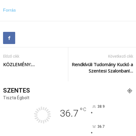
Forrás
Előző cikk
Következő cikk
KÖZLEMÉNY:…
Rendkívüli Tudomány Kuckó a
Szentesi Szalonban!…
SZENTES
Tiszta Égbolt
38.9
°
C
36.7
°
36.7
°