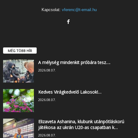
Kapcsolat:
vferenc@t-email.hu
MÉG TÖBB HÍR
A mélység mindenkit próbára tesz….
2026.08.07.
Kedves Virágkedvelő Lakosok!…
2026.08.07.
Elizaveta Ashanina, klubunk utánpótláskorú
játékosa az ukrán U20-as csapatban k…
2026.08.07.