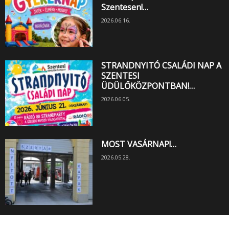
Szentesen!…
2026.06.16.
STRANDNYITÓ CSALÁDI NAP A
SZENTESI
ÜDÜLŐKÖZPONTBAN!…
2026.06.05.
MOST VASÁRNAP!…
2026.05.28.