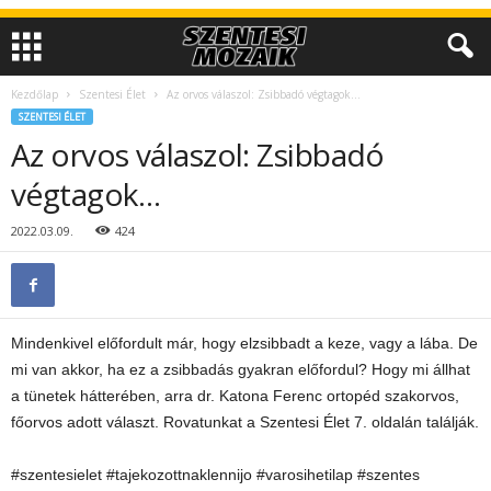
Kezdőlap
Szentesi Élet
Az orvos válaszol: Zsibbadó végtagok…
SZENTESI ÉLET
Az orvos válaszol: Zsibbadó
végtagok…
2022.03.09.
424
Mindenkivel előfordult már, hogy elzsibbadt a keze, vagy a lába. De
mi van akkor, ha ez a zsibbadás gyakran előfordul? Hogy mi állhat
a tünetek hátterében, arra dr. Katona Ferenc ortopéd szakorvos,
főorvos adott választ. Rovatunkat a Szentesi Élet 7. oldalán találják.
#szentesielet #tajekozottnaklennijo #varosihetilap #szentes