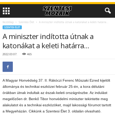
Kezdőlap
Szentesi Élet
A miniszter indította útnak a katonákat a keleti határra…
SZENTESI ÉLET
A miniszter indította útnak a
katonákat a keleti határra…
2022.03.07.
465
A Magyar Honvédség 37. II. Rákóczi Ferenc Műszaki Ezred kijelölt
állománya és technikai eszközei február 25-én, a kora délutáni
órákban útnak indultak az észak-keleti országrészbe. Az indulást
megelőzően dr. Benkő Tibor honvédelmi miniszter tekintette meg
alakulatot és a technikai eszközöket, majd lakossági fórumot tartott
a Megyeházán. Cikkünk a Szentesi Élet 3. oldalán olvasható.