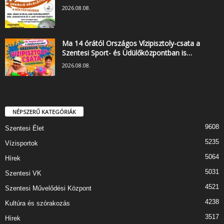
2026.08.08.
Ma 14 órától Országos Vízipisztoly-csata a
Szentesi Sport- és Üdülőközpontban is…
2026.08.08.
NÉPSZERŰ KATEGÓRIÁK
9608
Szentesi Élet
5235
Vízisportok
5064
Hírek
5031
Szentesi VK
4521
Szentesi Művelődési Központ
4238
Kultúra és szórakozás
3517
Hírek