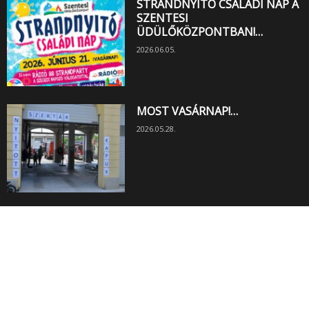
STRANDNYITÓ CSALÁDI NAP A
SZENTESI
ÜDÜLŐKÖZPONTBAN!…
2026.06.05.
MOST VASÁRNAP!…
2026.05.28.