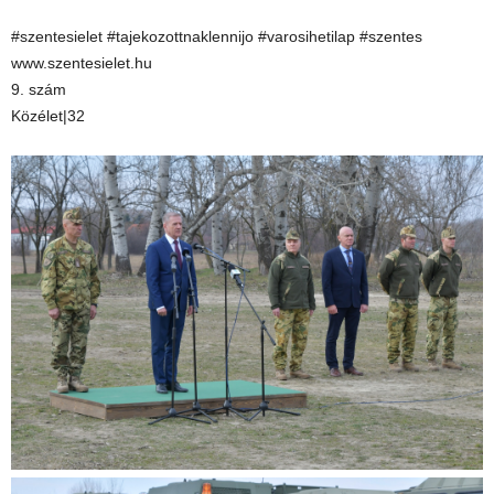
#szentesielet #tajekozottnaklennijo #varosihetilap #szentes
www.szentesielet.hu
9. szám
Közélet|32