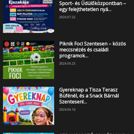
Sport- és Üdülőközpontban –
egy felejthetetlen nyá…
2026.07.22.
Piknik Foci Szentesen – közös
meccsnézés és családi
programok…
2026.06.23.
Gyereknap a Tisza Terasz
Büfénél, és a Snack Bárnál
Szentesen!…
2026.06.16.