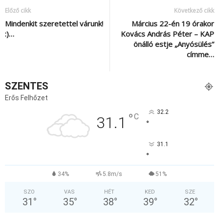
Előző cikk
Következő cikk
Mindenkit szeretettel várunk!
Március 22-én 19 órakor
:)…
Kovács András Péter – KAP
önálló estje „Anyósülés”
címme…
SZENTES
Erős Felhőzet
32.2
°
C
31.1
°
31.1
°
34%
5.8m/s
51%
SZO
VAS
HÉT
KED
SZE
31
°
35
°
38
°
39
°
32
°