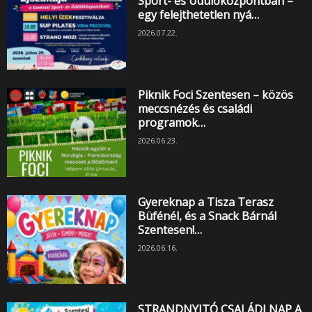
Sport- és Üdülőközpontban –
egy felejthetetlen nyá…
2026.07.22.
Piknik Foci Szentesen – közös
meccsnézés és családi
programok…
2026.06.23.
Gyereknap a Tisza Terasz
Büfénél, és a Snack Bárnál
Szentesen!…
2026.06.16.
STRANDNYITÓ CSALÁDI NAP A