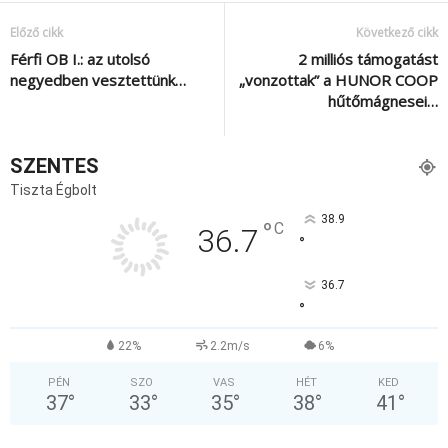
Előző cikk
Következő cikk
Férfi OB I.: az utolsó
2 milliós támogatást
negyedben vesztettünk…
„vonzottak” a HUNOR COOP
hűtőmágnesei…
SZENTES
Tiszta Égbolt
38.9
°
C
36.7
°
36.7
°
22%
2.2m/s
6%
PÉN
SZO
VAS
HÉT
KED
37
°
33
°
35
°
38
°
41
°