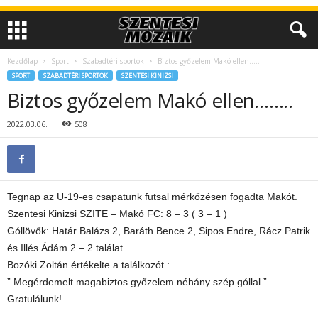
Kezdőlap
Sport
Szabadtéri sportok
Biztos győzelem Makó ellen……..
SPORT
SZABADTÉRI SPORTOK
SZENTESI KINIZSI
Biztos győzelem Makó ellen……..
2022.03.06.
508
Tegnap az U-19-es csapatunk futsal mérkőzésen fogadta Makót.
Szentesi Kinizsi SZITE – Makó FC: 8 – 3 ( 3 – 1 )
Góllövők: Határ Balázs 2, Baráth Bence 2, Sipos Endre, Rácz Patrik
és Illés Ádám 2 – 2 találat.
Bozóki Zoltán értékelte a találkozót.:
” Megérdemelt magabiztos győzelem néhány szép góllal.”
Gratulálunk!