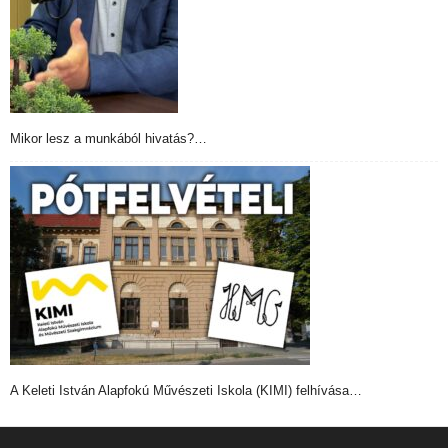
Mikor lesz a munkából hivatás?…
A Keleti István Alapfokú Művészeti Iskola (KIMI) felhívása…