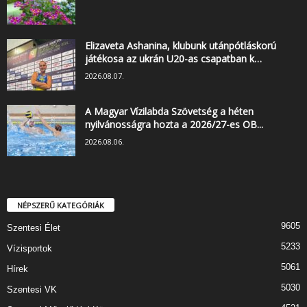
Elizaveta Ashanina, klubunk utánpótláskorú
játékosa az ukrán U20-as csapatban k…
2026.08.07.
A Magyar Vízilabda Szövetség a héten
nyilvánosságra hozta a 2026/27-es OB...
2026.08.06.
NÉPSZERŰ KATEGÓRIÁK
9605
Szentesi Élet
5233
Vízisportok
5061
Hírek
5030
Szentesi VK