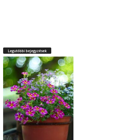
Legutóbbi bejegyzések