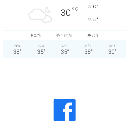
°
30
°
C
30
°
30
27%
4.9m/s
36%
PÉN
SZO
VAS
HÉT
KED
38
°
35
°
35
°
38
°
30
°