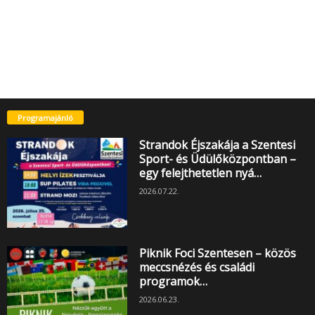
Programajánló
Strandok Éjszakája a Szentesi
Sport- és Üdülőközpontban –
egy felejthetetlen nyá…
2026.07.22.
Piknik Foci Szentesen – közös
meccsnézés és családi
programok…
2026.06.23.