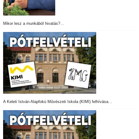
Mikor lesz a munkából hivatás?…
A Keleti István Alapfokú Művészeti Iskola (KIMI) felhívása…