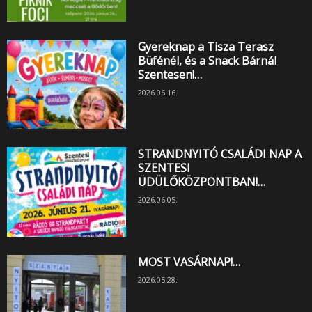
Gyereknap a Tisza Terasz
Büfénél, és a Snack Bárnál
Szentesen!…
2026.06.16.
STRANDNYITÓ CSALÁDI NAP A
SZENTESI
ÜDÜLŐKÖZPONTBAN!…
2026.06.05.
MOST VASÁRNAP!…
2026.05.28.