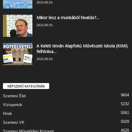
2026.08.06.
Mikor lesz a munkából hivatás?…
2026.08.06.
A Keleti István Alapfokú Művészeti Iskola (KIMI)
felhívása…
2026.08.06.
NÉPSZERŰ KATEGÓRIÁK
9604
Szentesi Élet
5232
Vízisportok
5061
Hírek
5029
Szentesi VK
4520
Szentesi Művelődési Központ