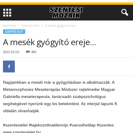
Kezdőlap
Szentesi Élet
A mesék gyógyító ereje…
SZENTESI ÉLET
A mesék gyógyító ereje…
2022.03.05.
490
Napjainkban a mesét már a gyógyításban is alkalmazzák. A
Metamorphoses Meseterápiás Módszer rejtelmeibe Magyar
Gabriella meseterapeuta, tanácsadó szakpszichológus
segítségével nyerünk egy kis betekintést. Az interjút lapunk 8.
oldalán olvashatják.
#szentesielet #tajekozottnaklennijo #varosihetilap #szentes
www.szentesielet.hu