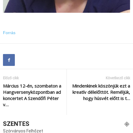
Forrás
Előző cikk
Következő cikk
Március 12-én, szombaton a
Mindenkinek köszönjük ezt a
Hangversenyközpontban ad
kreatív délelőttöt. Reméljük,
koncertet A Szendőfi Péter
hogy húsvét előtt is t…
v…
SZENTES
Szórványos Felhőzet