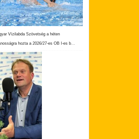
yar Vízilabda Szövetség a héten
ánosságra hozta a 2026/27-es OB I-es b…