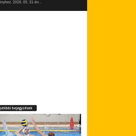
yhez. 2026. 05. 31-én...
utóbbi bejegyzések