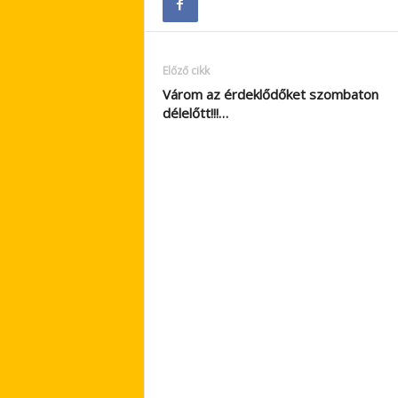
Előző cikk
Várom az érdeklődőket szombaton
délelőtt!!!…