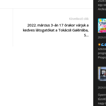
2026.0
egy vi
Arcfes
Következő cikk
2022. március 3-án 17 órakor várjuk a
kedves látogatókat a Tokácsli Galériába,
S…
2026.0
szezo
progr
Progr
2026.0
Gyerm
tűzolt
nagy ö