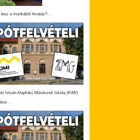
 lesz a munkából hivatás?…
eti István Alapfokú Művészeti Iskola (KIMI)
vása…