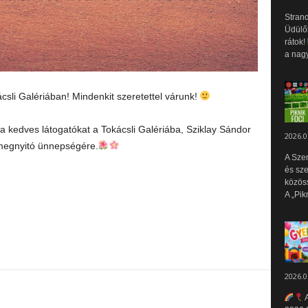
Strand
Üdülők
rátok!
a nagy
kácsli Galériában! Mindenkit szeretettel várunk!
a kedves látogatókat a Tokácsli Galériába, Sziklay Sándor
2026.0
k megnyitó ünnepségére.
A Sze
és sz
közös
A „Pik
2026.0
A