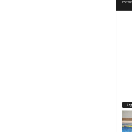
esemén
Leg