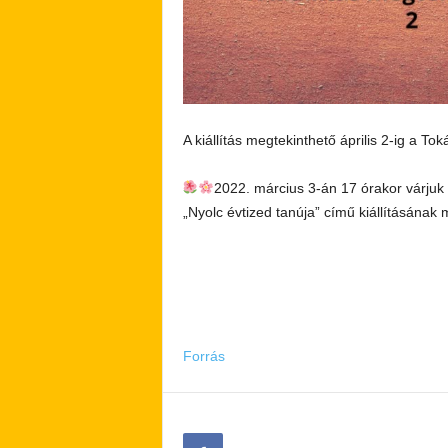
A kiállítás megtekinthető április 2-ig a To
2022. március 3-án 17 órakor várjuk 
„Nyolc évtized tanúja” című kiállításána
Forrás