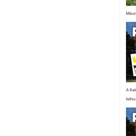
Mikor
A Kel
felhí