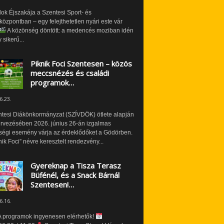
ok Éjszakája a Szentesi Sport- és
özpontban – egy felejthetetlen nyári este vár
A közönség döntött: a medencés moziban idén
 sikerű...
Piknik Foci Szentesen – közös
meccsnézés és családi
programok…
6.23.
ntesi Diákönkormányzat (SZÍVDÖK) ötlete alapján
ervezésében 2026. június 26-án izgalmas
ségi esemény várja az érdeklődőket a Gödörben.
nik Foci” névre keresztelt rendezvény...
Gyereknap a Tisza Terasz
Büfénél, és a Snack Bárnál
Szentesen!…
6.16.
 programok ingyenesen elérhetők!