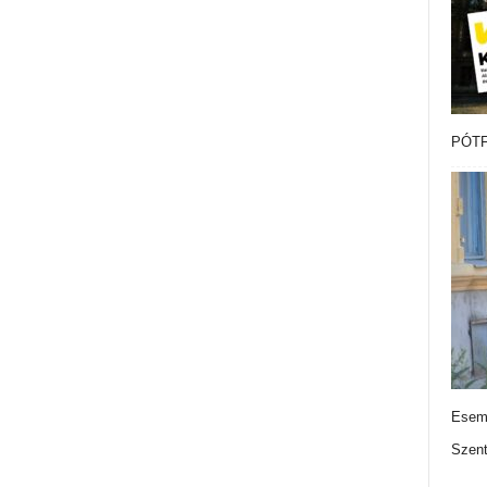
PÓTF
Esemé
Szen