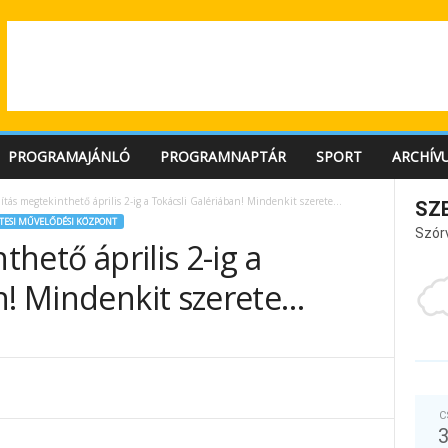
PROGRAMAJÁNLÓ
PROGRAMNAPTÁR
SPORT
ARCHÍV
lítás megtekinthető április 2-ig a Tokácsli Galériában! Mindenkit szerete…
SZ
TESI MŰVELŐDÉSI KÖZPONT
Szór
thető április 2-ig a
n! Mindenkit szerete…
C