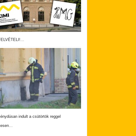
ELVÉTELI!…
nydúsan indult a csütörtök reggel
tesen…