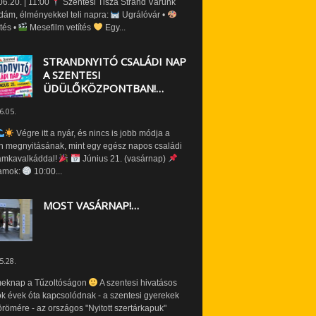
6.20. | 11:00
Szentesi Tisza Strand Várunk
dám, élményekkel teli napra:
Ugrálóvár •
tés •
Mesefilm vetítés
Egy...
STRANDNYITÓ CSALÁDI NAP
A SZENTESI
ÜDÜLŐKÖZPONTBAN!…
6.05.
Végre itt a nyár, és nincs is jobb módja a
n megnyitásának, mint egy egész napos családi
amkavalkáddal!
Június 21. (vasárnap)
amok:
10:00...
MOST VASÁRNAP!…
5.28.
eknap a Tűzoltóságon
A szentesi hivatásos
ók évek óta kapcsolódnak - a szentesi gyerekek
römére - az országos "Nyitott szertárkapuk"