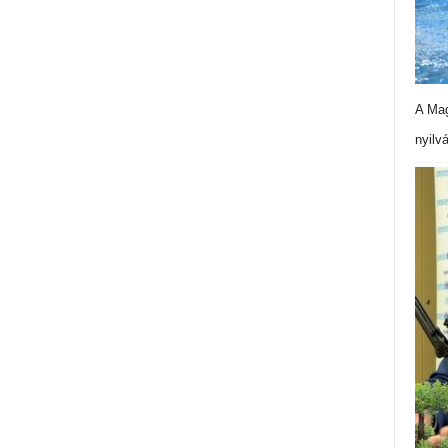
A Mag
nyilv