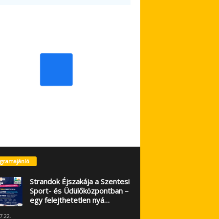
gramajánló
Strandok Éjszakája a Szentesi
Sport- és Üdülőközpontban –
egy felejthetetlen nyá…
7.22.