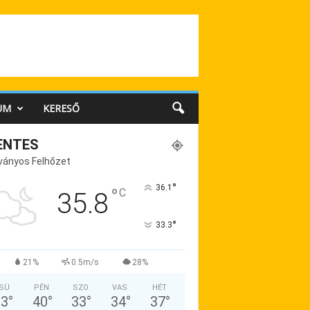
UM
KERESŐ
ENTES
ványos Felhőzet
°
36.1
°
C
35.8
°
33.3
21%
0.5m/s
28%
SÜ
PÉN
SZO
VAS
HÉT
33
°
40
°
33
°
34
°
37
°