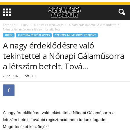
Kezdőlap
Hírek
Kultúra és szórakozás
A nagy érdeklődésre való tekintettel a
Nőnapi Gálaműsorra a létszám betelt. Tová…
HÍREK
KULTÚRA ÉS SZÓRAKOZÁS
SZENTESI MŰVELŐDÉSI KÖZPONT
A nagy érdeklődésre való
tekintettel a Nőnapi Gálaműsorra
a létszám betelt. Tová…
2022.03.02.
560
A nagy érdeklődésre való tekintettel a Nőnapi Gálaműsorra a
létszám betelt. További regisztrációt nem tudunk fogadni.
Megértésüket köszönjük!