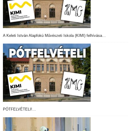
A Keleti István Alapfokú Művészeti Iskola (KIMI) felhívása…
PÓTFELVÉTELI!…