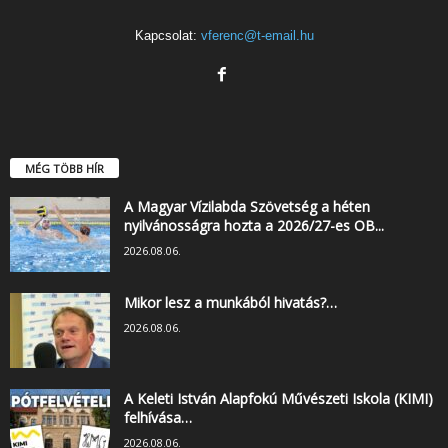
Kapcsolat:
vferenc@t-email.hu
MÉG TÖBB HÍR
A Magyar Vízilabda Szövetség a héten
nyilvánosságra hozta a 2026/27-es OB...
2026.08.06.
Mikor lesz a munkából hivatás?…
2026.08.06.
A Keleti István Alapfokú Művészeti Iskola (KIMI)
felhívása…
2026.08.06.