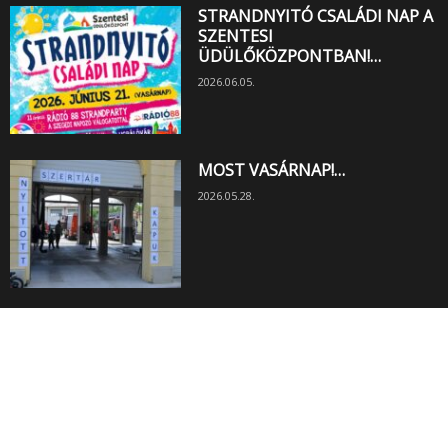
STRANDNYITÓ CSALÁDI NAP A
SZENTESI
ÜDÜLŐKÖZPONTBAN!…
2026.06.05.
MOST VASÁRNAP!…
2026.05.28.