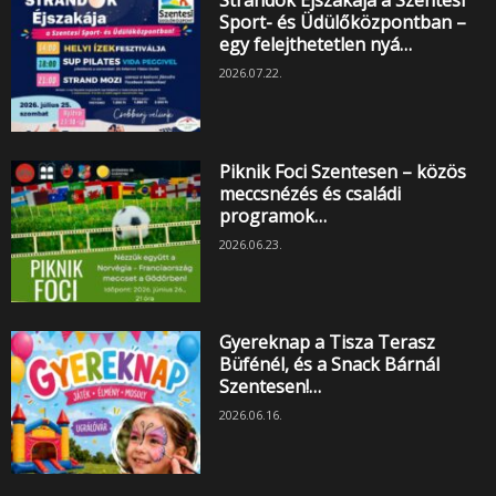
Strandok Éjszakája a Szentesi
Sport- és Üdülőközpontban –
egy felejthetetlen nyá…
2026.07.22.
Piknik Foci Szentesen – közös
meccsnézés és családi
programok…
2026.06.23.
Gyereknap a Tisza Terasz
Büfénél, és a Snack Bárnál
Szentesen!…
2026.06.16.