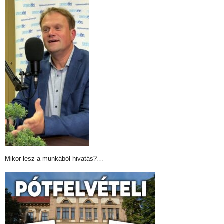
Mikor lesz a munkából hivatás?…