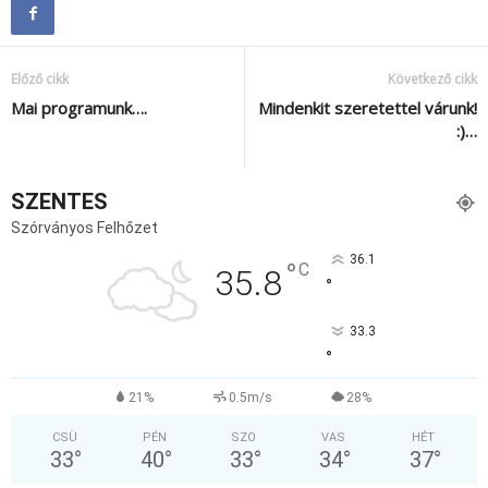
Előző cikk
Következő cikk
Mai programunk….
Mindenkit szeretettel várunk!
:)…
SZENTES
Szórványos Felhőzet
36.1
°
C
35.8
°
33.3
°
21%
0.5m/s
28%
CSÜ
PÉN
SZO
VAS
HÉT
33
°
40
°
33
°
34
°
37
°