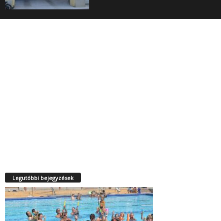
Legutóbbi bejegyzések