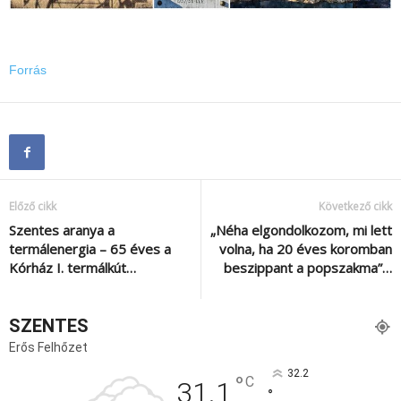
Forrás
Előző cikk
Következő cikk
Szentes aranya a
„Néha elgondolkozom, mi lett
termálenergia – 65 éves a
volna, ha 20 éves koromban
Kórház I. termálkút…
beszippant a popszakma”…
SZENTES
Erős Felhőzet
32.2
°
C
31.1
°