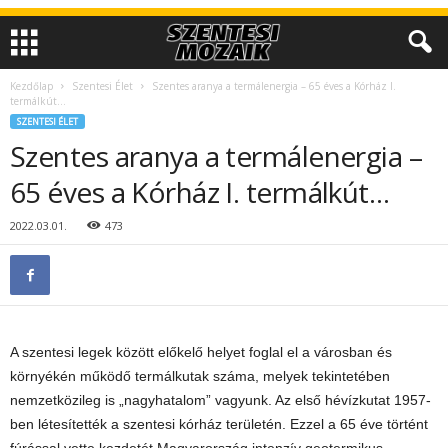
Kezdőlap
Szentesi Élet
Szentes aranya a termálenergia – 65 éves a Kórház I.
termálkút…
SZENTESI ÉLET
Szentes aranya a termálenergia –
65 éves a Kórház I. termálkút…
2022.03.01.
473
A szentesi legek között előkelő helyet foglal el a városban és
környékén működő termálkutak száma, melyek tekintetében
nemzetközileg is
„nagyhatalom” vagyunk. Az első hévízkutat 1957-
ben létesítették a szentesi kórház területén. Ezzel a 65 éve történt