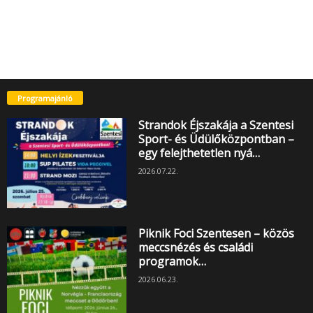
Programajánló
Strandok Éjszakája a Szentesi
Sport- és Üdülőközpontban –
egy felejthetetlen nyá…
2026.07.22.
Piknik Foci Szentesen – közös
meccsnézés és családi
programok…
2026.06.23.