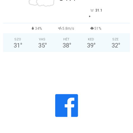
31.1
°
34%
5.8m/s
51%
SZO
VAS
HÉT
KED
SZE
31
°
35
°
38
°
39
°
32
°