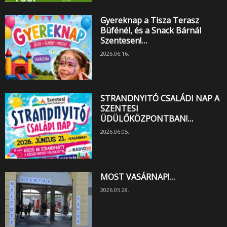
Gyereknap a Tisza Terasz
Büfénél, és a Snack Bárnál
Szentesen!…
2026.06.16.
STRANDNYITÓ CSALÁDI NAP A
SZENTESI
ÜDÜLŐKÖZPONTBAN!…
2026.06.05.
MOST VASÁRNAP!…
2026.05.28.