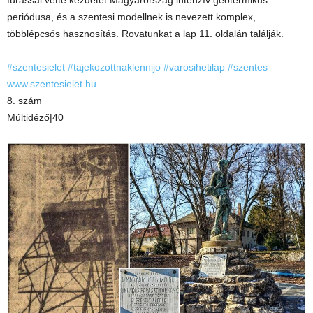
fúrással vette kezdetét Magyarország intenzív geotermikus
periódusa, és a szentesi modellnek is nevezett komplex,
többlépcsős hasznosítás. Rovatunkat a lap 11. oldalán találják.
#szentesielet
#tajekozottnaklennijo
#varosihetilap
#szentes
www.szentesielet.hu
8. szám
Múltidéző|40