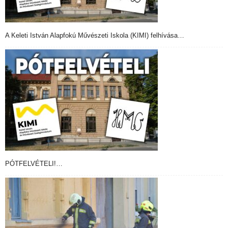
A Keleti István Alapfokú Művészeti Iskola (KIMI) felhívása…
PÓTFELVÉTELI!…