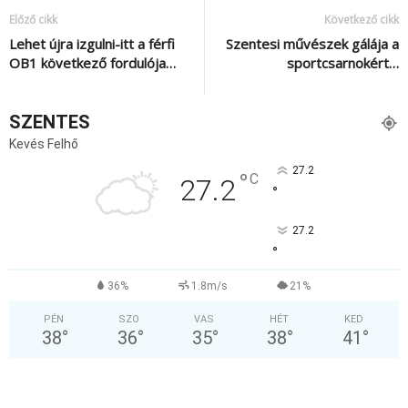
Előző cikk
Következő cikk
Lehet újra izgulni-itt a férfi
Szentesi művészek gálája a
OB1 következő fordulója…
sportcsarnokért…
SZENTES
Kevés Felhő
27.2
°
C
27.2
°
27.2
°
36%
1.8m/s
21%
PÉN
SZO
VAS
HÉT
KED
38
°
36
°
35
°
38
°
41
°