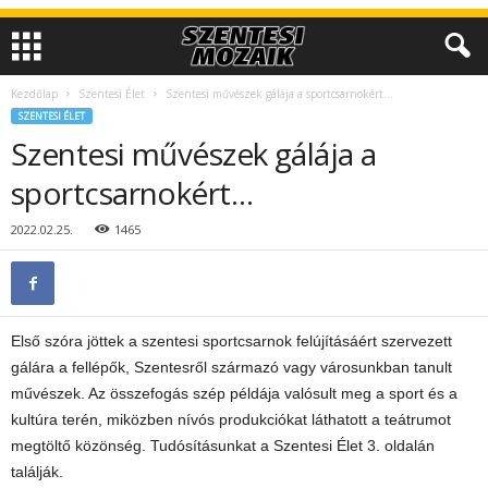
Kezdőlap
Szentesi Élet
Szentesi művészek gálája a sportcsarnokért…
SZENTESI ÉLET
Szentesi művészek gálája a
sportcsarnokért…
2022.02.25.
1465
Első szóra jöttek a szentesi sportcsarnok felújításáért szervezett
gálára a fellépők, Szentesről származó vagy városunkban tanult
művészek. Az összefogás szép példája valósult meg a sport és a
kultúra terén, miközben nívós produkciókat láthatott a teátrumot
megtöltő közönség. Tudósításunkat a Szentesi Élet 3. oldalán
találják.