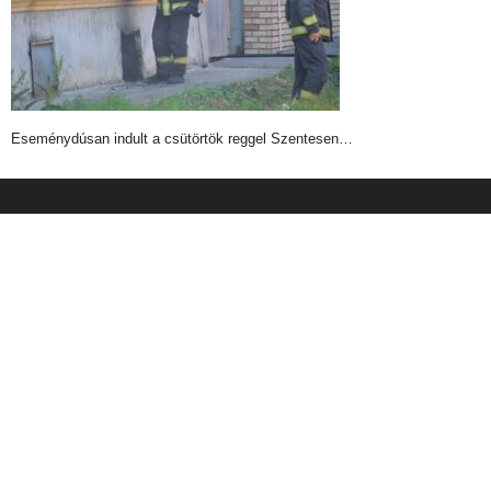
Eseménydúsan indult a csütörtök reggel Szentesen…