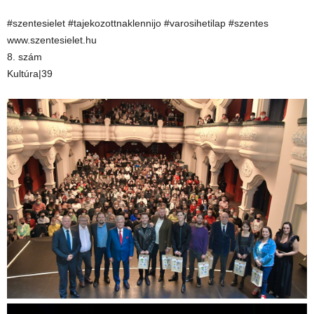
#szentesielet #tajekozottnaklennijo #varosihetilap #szentes
www.szentesielet.hu
8. szám
Kultúra|39