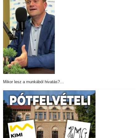
Mikor lesz a munkából hivatás?…