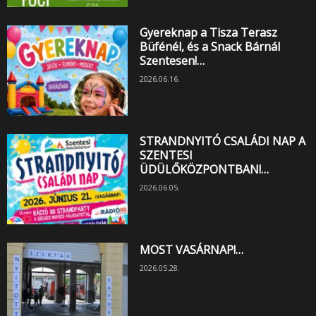
Gyereknap a Tisza Terasz
Büfénél, és a Snack Bárnál
Szentesen!…
2026.06.16.
STRANDNYITÓ CSALÁDI NAP A
SZENTESI
ÜDÜLŐKÖZPONTBAN!…
2026.06.05.
MOST VASÁRNAP!…
2026.05.28.