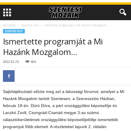
Kezdőlap
Szentesi Élet
Ismertette programját a Mi Hazánk Mozgalom…
SZENTESI ÉLET
Ismertette programját a Mi
Hazánk Mozgalom…
2022.02.25.
606
Sajtótájékoztató előzte meg azt a lakossági fórumot, amelyet a Mi
Hazánk Mozgalom tartott Szentesen, a Szecessziós Házban,
február 19-én. Dúró Dóra, a párt országgyűlési képviselője és
Laczkó Zsolt, Csongrád-Csanád megye 3-as számú
választókerületének országgyűlési képviselőjelöltje ismertették
programjuk főbb elemeit. A részleteket lapunk 2. oldalán