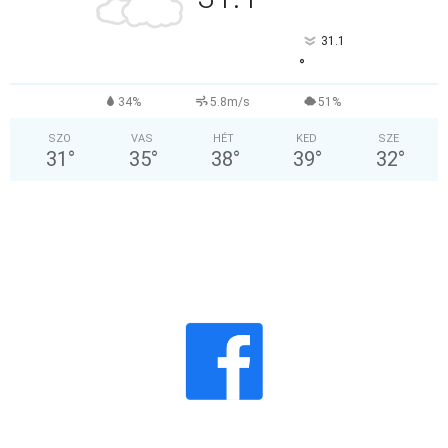
31.1
°
34%
5.8m/s
51%
SZO
VAS
HÉT
KED
SZE
31
°
35
°
38
°
39
°
32
°