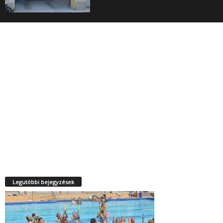
Legutóbbi bejegyzések