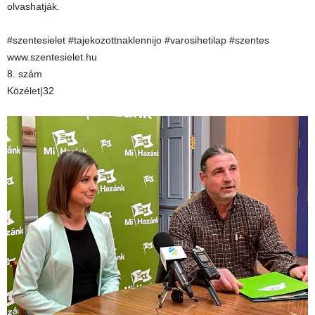
olvashatják.
#szentesielet #tajekozottnaklennijo #varosihetilap #szentes
www.szentesielet.hu
8. szám
Közélet|32