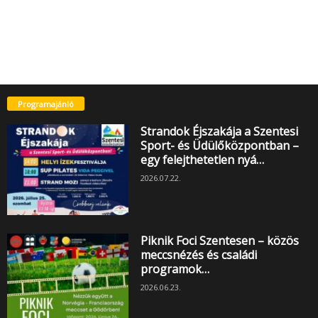
Programajánló
Strandok Éjszakája a Szentesi
Sport- és Üdülőközpontban –
egy felejthetetlen nyá…
2026.07.22.
Piknik Foci Szentesen – közös
meccsnézés és családi
programok…
2026.06.23.