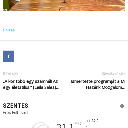
Forrás
Előző cikk
Következő cikk
„A kor több egy számnál! Az
Ismertette programját a Mi
egy életstílus.” (Leila Sales)…
Hazánk Mozgalom…
SZENTES
Erős Felhőzet
32.2
°
C
31.1
°