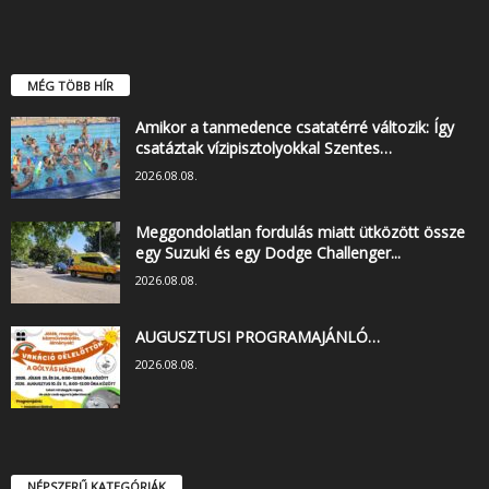
MÉG TÖBB HÍR
Amikor a tanmedence csatatérré változik: Így
csatáztak vízipisztolyokkal Szentes…
2026.08.08.
Meggondolatlan fordulás miatt ütközött össze
egy Suzuki és egy Dodge Challenger...
2026.08.08.
AUGUSZTUSI PROGRAMAJÁNLÓ…
2026.08.08.
NÉPSZERŰ KATEGÓRIÁK