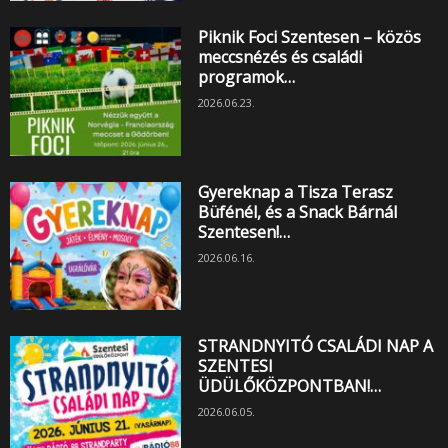
Piknik Foci Szentesen – közös
meccsnézés és családi
programok…
2026.06.23.
Gyereknap a Tisza Terasz
Büfénél, és a Snack Bárnál
Szentesen!…
2026.06.16.
STRANDNYITÓ CSALÁDI NAP A
SZENTESI
ÜDÜLŐKÖZPONTBAN!…
2026.06.05.