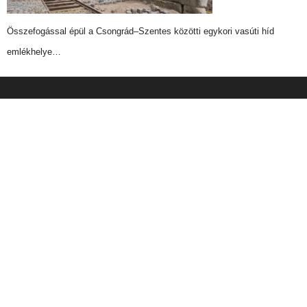
Összefogással épül a Csongrád–Szentes közötti egykori vasúti híd
emlékhelye…