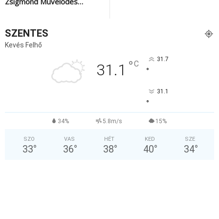
Zsigmond Művelődés…
SZENTES
Kevés Felhő
31.7
°
C
31.1
°
31.1
°
34%
5.8m/s
15%
SZO
VAS
HÉT
KED
SZE
33
°
36
°
38
°
40
°
34
°