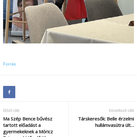
Forrás
Előző cikk
Következő cikk
Ma Szép Bence bűvész
Társkeresők: Belle érzelmi
tartott előadást a
hullámvasútra ült…
gyermekeknek a Móricz