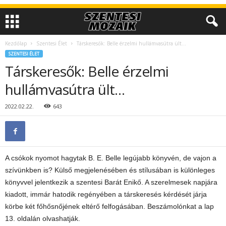
Kezdőlap
Szentesi Élet
Társkeresők: Belle érzelmi hullámvasútra ült…
SZENTESI ÉLET
Társkeresők: Belle érzelmi
hullámvasútra ült…
2022.02.22.
643
A csókok nyomot hagytak B. E. Belle legújabb könyvén, de vajon a
szívünkben is? Külső megjelenésében és stílusában is különleges
könyvvel jelentkezik a szentesi Barát Enikő. A szerelmesek napjára
kiadott, immár hatodik regényében a társkeresés kérdését járja
körbe két főhősnőjének eltérő felfogásában. Beszámolónkat a lap
13. oldalán olvashatják.