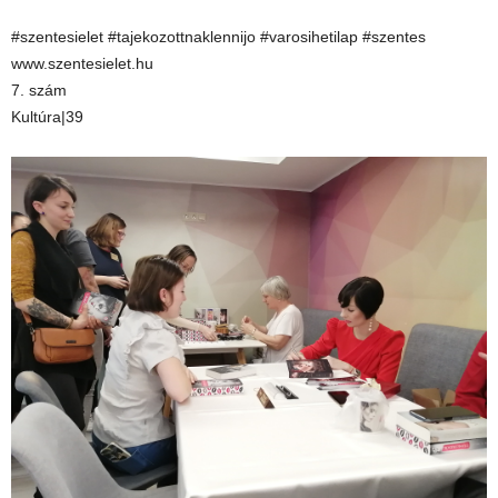
#szentesielet #tajekozottnaklennijo #varosihetilap #szentes
www.szentesielet.hu
7. szám
Kultúra|39