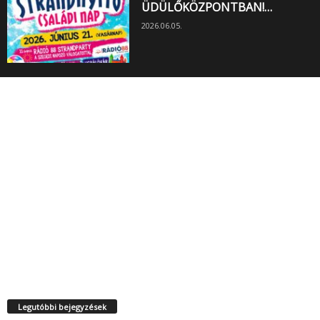
ÜDÜLŐKÖZPONTBAN!…
2026.06.05.
Legutóbbi bejegyzések