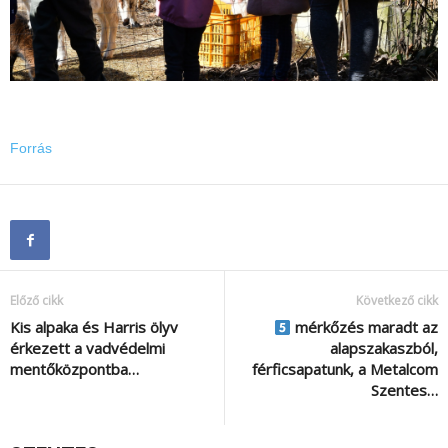
Forrás
Előző cikk
Következő cikk
Kis alpaka és Harris ölyv
mérkőzés maradt az
érkezett a vadvédelmi
alapszakaszból,
mentőközpontba…
férficsapatunk, a Metalcom
Szentes…