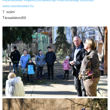
#szentesielet
#tajekozottnaklennijo
#varosihetilap
#szentes
www.szentesielet.hu
7. szám
Társadalom|50