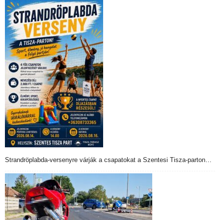
Strandröplabda-versenyre várják a csapatokat a Szentesi Tisza-parton…