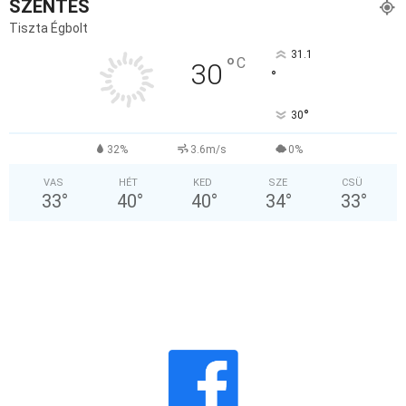
SZENTES
Tiszta Égbolt
31.1
°
C
30
°
°
30
32%
3.6m/s
0%
VAS
HÉT
KED
SZE
CSÜ
33
°
40
°
40
°
34
°
33
°