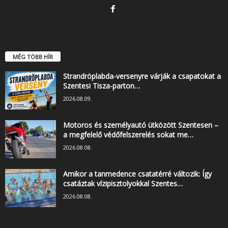
MÉG TÖBB HÍR
Strandröplabda-versenyre várják a csapatokat a
Szentesi Tisza-parton…
2026.08.09.
Motoros és személyautó ütközött Szentesen –
a megfelelő védőfelszerelés sokat me…
2026.08.08.
Amikor a tanmedence csatatérré változik: Így
csatáztak vízipisztolyokkal Szentes…
2026.08.08.