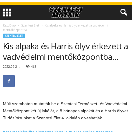
Kezdőlap
Szentesi Élet
Kis alpaka és Harris ölyv érkezett a vadvédelmi
mentőközpontba…
SZENTESI ÉLET
Kis alpaka és Harris ölyv érkezett a
vadvédelmi mentőközpontba…
2022.02.21.
465
Múlt szombaton mutatták be a Szentesi Természet- és Vadvédelmi
Mentőközpont két új lakóját, a 8 hónapos alpakát és a Harris ölyvet.
Tudósításunkat
a Szentesi Élet 4. oldalán olvashatják.