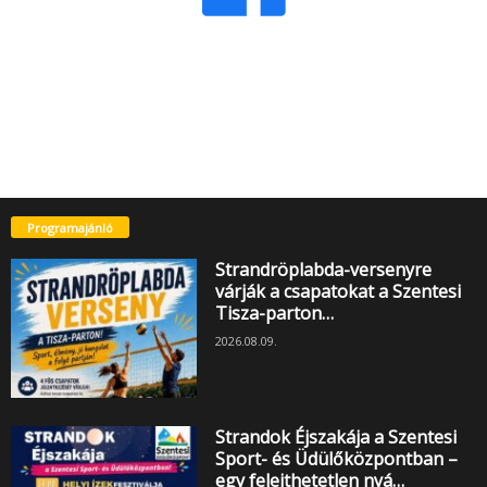
Programajánló
Strandröplabda-versenyre
várják a csapatokat a Szentesi
Tisza-parton…
2026.08.09.
Strandok Éjszakája a Szentesi
Sport- és Üdülőközpontban –
egy felejthetetlen nyá…