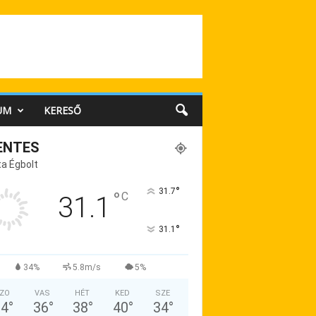
UM
KERESŐ
ENTES
a Égbolt
°
31.7
°
C
31.1
°
31.1
34%
5.8m/s
5%
ZO
VAS
HÉT
KED
SZE
34
°
36
°
38
°
40
°
34
°