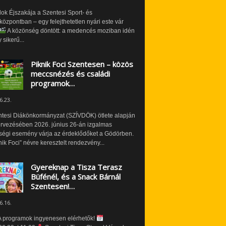
ok Éjszakája a Szentesi Sport- és
özpontban – egy felejthetetlen nyári este vár
A közönség döntött: a medencés moziban idén
 sikerű...
Piknik Foci Szentesen – közös
meccsnézés és családi
programok…
6.23.
ntesi Diákönkormányzat (SZÍVDÖK) ötlete alapján
ervezésében 2026. június 26-án izgalmas
ségi esemény várja az érdeklődőket a Gödörben.
nik Foci” névre keresztelt rendezvény...
Gyereknap a Tisza Terasz
Büfénél, és a Snack Bárnál
Szentesen!…
6.16.
 programok ingyenesen elérhetők!