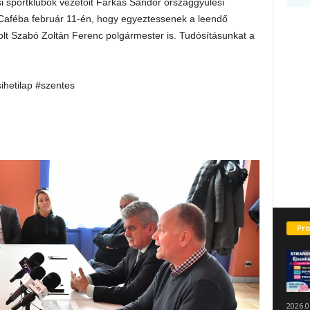
i sportklubok vezetőit Farkas Sándor országgyűlési
i Caféba február 11-én, hogy egyeztessenek a leendő
olt Szabó Zoltán Ferenc polgármester is. Tudósításunkat a
sihetilap #szentes
Pro
2026.0