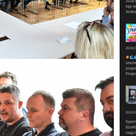
2026.0
egy vi
Arcfes
2026.0
szezo
progr
Progr
2026.0
Gyerm
tűzolt
nagy ö