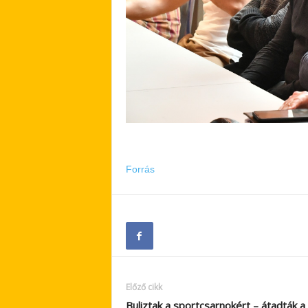
Forrás
Előző cikk
Buliztak a sportcsarnokért – átadták a