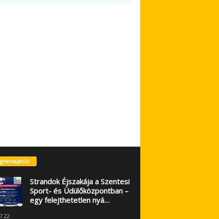
gramajánló
Strandok Éjszakája a Szentesi
Sport- és Üdülőközpontban –
egy felejthetetlen nyá…
7.22.