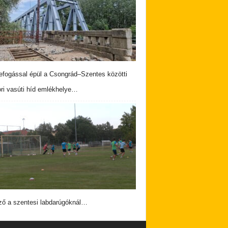
fogással épül a Csongrád–Szentes közötti
ri vasúti híd emlékhelye…
ző a szentesi labdarúgóknál…