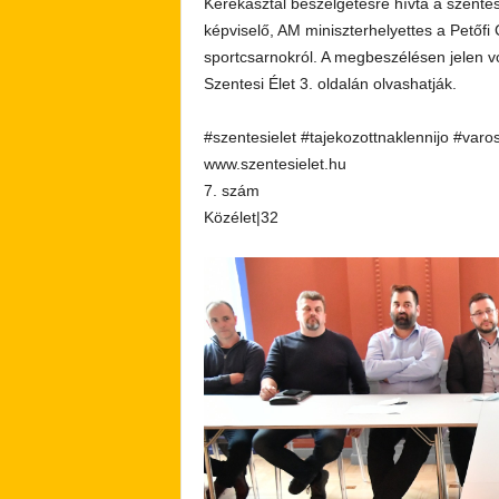
Kerekasztal beszélgetésre hívta a szentes
képviselő, AM miniszterhelyettes a Petőf
sportcsarnokról. A megbeszélésen jelen v
Szentesi Élet 3. oldalán olvashatják.
#szentesielet #tajekozottnaklennijo #varo
www.szentesielet.hu
7. szám
Közélet|32