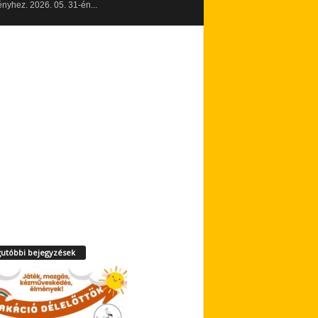
yhez. 2026. 05. 31-én...
utóbbi bejegyzések