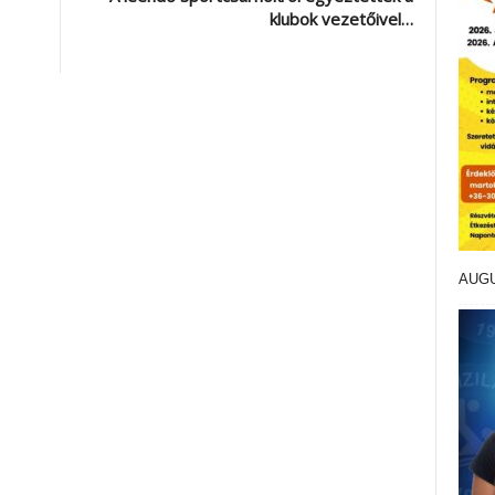
klubok vezetőivel…
AUG