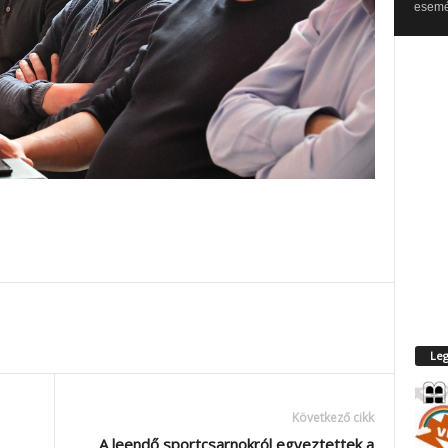
esemén
Leg
Következő cikk
A leendő sportcsarnokról egyeztettek a