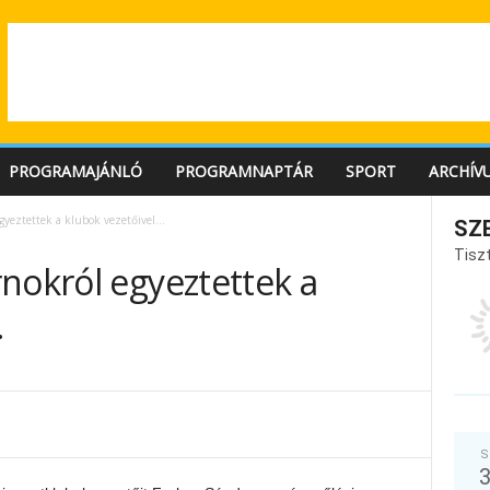
PROGRAMAJÁNLÓ
PROGRAMNAPTÁR
SPORT
ARCHÍV
egyeztettek a klubok vezetőivel…
SZ
Tiszt
nokról egyeztettek a
…
S