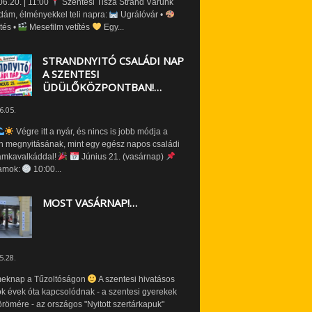
6.20. | 11:00
Szentesi Tisza Strand Várunk
dám, élményekkel teli napra:
Ugrálóvár •
tés •
Mesefilm vetítés
Egy...
STRANDNYITÓ CSALÁDI NAP
A SZENTESI
ÜDÜLŐKÖZPONTBAN!…
6.05.
Végre itt a nyár, és nincs is jobb módja a
n megnyitásának, mint egy egész napos családi
amkavalkáddal!
Június 21. (vasárnap)
amok:
10:00...
MOST VASÁRNAP!…
5.28.
eknap a Tűzoltóságon
A szentesi hivatásos
ók évek óta kapcsolódnak - a szentesi gyerekek
römére - az országos "Nyitott szertárkapuk"