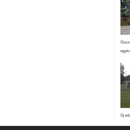
Össze
egyko
Új ed