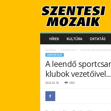
S
z
e
n
t
e
s
HÍREK
KULTÚRA
OKTATÁS
i
M
Kezdőlap
Szentesi Élet
A leendő sportcsarnokról 
o
SZENTESI ÉLET
z
A leendő sportcsar
a
i
klubok vezetőivel
k
2022.02.18.
1303