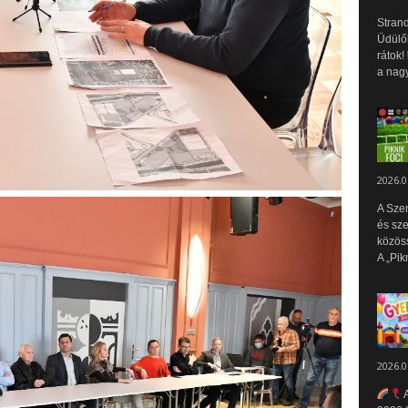
Strand
Üdülők
rátok!
a nagy
2026.0
A Sze
és sz
közös
A „Pik
2026.0
A