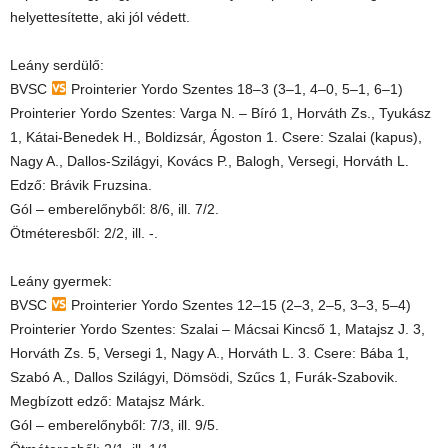
helyettesítette, aki jól védett.
Leány serdülő:
BVSC
Prointerier Yordo Szentes 18–3 (3–1, 4–0, 5–1, 6–1)
Prointerier Yordo Szentes: Varga N. – Bíró 1, Horváth Zs., Tyukász
1, Kátai-Benedek H., Boldizsár, Ágoston 1. Csere: Szalai (kapus),
Nagy A., Dallos-Szilágyi, Kovács P., Balogh, Versegi, Horváth L.
Edző: Brávik Fruzsina.
Gól – emberelőnyből: 8/6, ill. 7/2.
Ötméteresből: 2/2, ill. -.
Leány gyermek:
BVSC
Prointerier Yordo Szentes 12–15 (2–3, 2–5, 3–3, 5–4)
Prointerier Yordo Szentes: Szalai – Mácsai Kincső 1, Matajsz J. 3,
Horváth Zs. 5, Versegi 1, Nagy A., Horváth L. 3. Csere: Bába 1,
Szabó A., Dallos Szilágyi, Dömsödi, Szűcs 1, Furák-Szabovik.
Megbízott edző: Matajsz Márk.
Gól – emberelőnyből: 7/3, ill. 9/5.