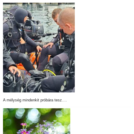
A mélység mindenkit próbára tesz….