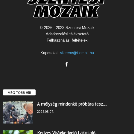
© 2026 - 2023 Szentesi Mozaik
Adatkezelési tájékoztató
Felhasználási feltételek
Kapcsolat:
vferenc@t-email.hu
MÉG TÖBB HÍR
A mélység mindenkit próbára tesz….
2026.08.07.
Kedves Virágkedvelő Lakosok!…