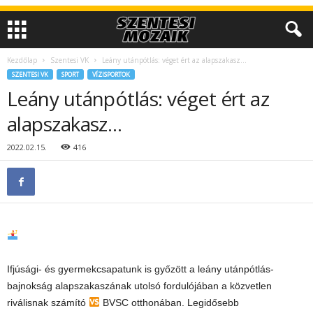
Kezdőlap
Szentesi VK
Leány utánpótlás: véget ért az alapszakasz…
SZENTESI VK
SPORT
VÍZISPORTOK
Leány utánpótlás: véget ért az
alapszakasz…
2022.02.15.
416
Ifjúsági- és gyermekcsapatunk is győzött a leány utánpótlás-
bajnokság alapszakaszának utolsó fordulójában a közvetlen
riválisnak számító
BVSC otthonában. Legidősebb