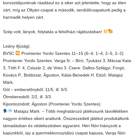
korosztályunknak ráadásul ez a siker azt jelentette, hogy az élen
zárt, míg az Oltyán-csapat a második, serdülőcsapatunk pedig a
harmadik helyen zárt.
Szép volt, lányok, folytatás a felsőházi rájátszásban!
Leány ifjúsági:
BVSC
Prointerier Yordo Szentes 11–15 (6–4, 1–4, 2–5, 2–2)
Prointerier Yordo Szentes: Varga N. – Bíró, Tyukász 3, Mácsai Kata
3, Tóth F. 4, Csiszár 2, de Vries 3. Csere: Dallos-Szilágyi, Forgó,
Kovács P., Boldizsár, Ágoston, Kátai-Benedek H. Edző: Matajsz
Márk.
Gól – emberelőnyből: 11/5, ill. 5/3.
Ötméteresből: 2/2, ill. 3/3.
Kipontozódott: Ágoston (Prointerier Yordo Szentes).
Matajsz Márk: – Több meghatározó játékosunk távollétében
nagyon értékes sikert arattunk. Összeszedett játékot produkáltunk
támadásban és védekezésben egyaránt. Héri Nóri hiányzott a
kapunkból, így a gyermekkorosztályú csapat kapusa, Varga Nóri