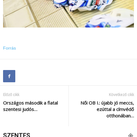
Forrás
Előző cikk
Következő cikk
Országos második a fiatal
Női OB I.: újabb jó meccs,
szentesi judós…
ezúttal a címvédő
otthonában…
SZENTES