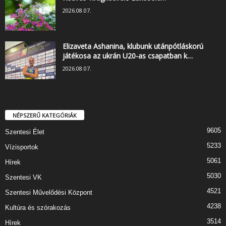
2026.08.07.
Elizaveta Ashanina, klubunk utánpótláskorú
játékosa az ukrán U20-as csapatban k…
2026.08.07.
NÉPSZERŰ KATEGÓRIÁK
9605
Szentesi Élet
5233
Vízisportok
5061
Hírek
5030
Szentesi VK
4521
Szentesi Művelődési Központ
4238
Kultúra és szórakozás
3514
Hírek