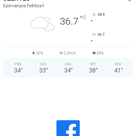
Szórványos Felhőzet
38.9
°
C
36.7
°
36.7
°
22%
2.2m/s
28%
PÉN
SZO
VAS
HÉT
KED
34
°
33
°
34
°
38
°
41
°