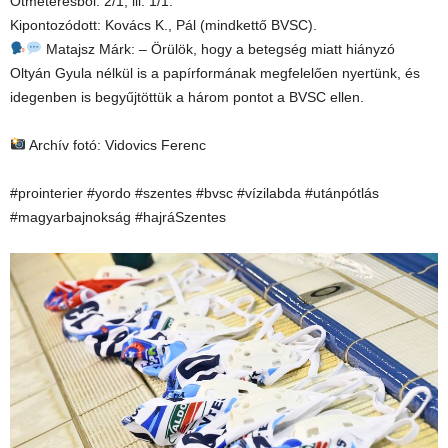
Ötméteresből: 2/1, ill. 1/1.
Kipontozódott: Kovács K., Pál (mindkettő BVSC).
Matajsz Márk: – Örülök, hogy a betegség miatt hiányzó
Oltyán Gyula nélkül is a papírformának megfelelően nyertünk, és
idegenben is begyűjtöttük a három pontot a BVSC ellen.
Archív fotó: Vidovics Ferenc
#prointerier #yordo #szentes #bvsc #vízilabda #utánpótlás
#magyarbajnokság #hajráSzentes