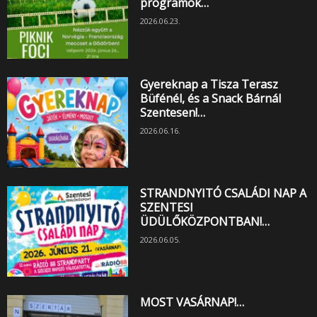
programok…
2026.06.23.
Gyereknap a Tisza Terasz
Büfénél, és a Snack Bárnál
Szentesen!…
2026.06.16.
STRANDNYITÓ CSALÁDI NAP A
SZENTESI
ÜDÜLŐKÖZPONTBAN!…
2026.06.05.
MOST VASÁRNAP!…