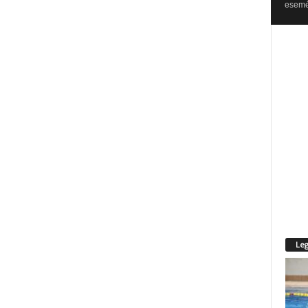
esemén
Leg