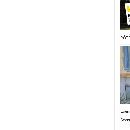
PÓTF
Esemé
Szen