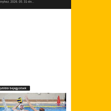
yhez. 2026. 05. 31-én...
utóbbi bejegyzések