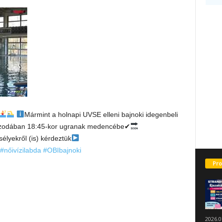
Mármint a holnapi UVSE elleni bajnoki idegenbeli
Uszodában 18:45-kor ugranak medencébe✔
élyekről (is) kérdeztük
#nőivízilabda
#OBIbajnoki
Pro
2026.0