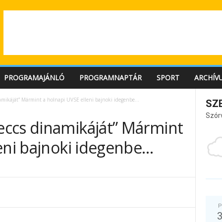
PROGRAMAJÁNLÓ
PROGRAMNAPTÁR
SPORT
ARCHÍV
mikáját” Mármint a holnapi UVSE elleni bajnoki idegenbe…
SZ
Szór
ccs dinamikáját” Mármint
eni bajnoki idegenbe…
P