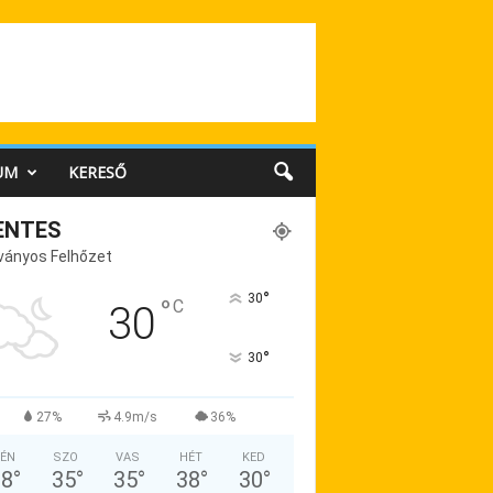
UM
KERESŐ
ENTES
ványos Felhőzet
°
30
°
C
30
°
30
27%
4.9m/s
36%
ÉN
SZO
VAS
HÉT
KED
38
°
35
°
35
°
38
°
30
°