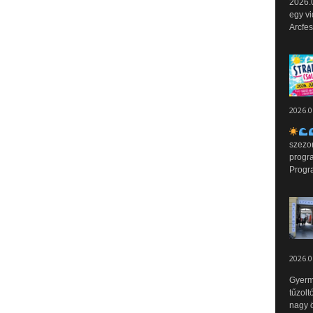
2026.0
egy vi
Arcfes
2026.0
szezo
progr
Progr
2026.0
Gyerm
tűzolt
nagy ö