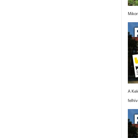
Mikor
A Kel
felhí