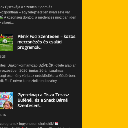
ok Éjszakája a Szentesi Sport- és
özpontban – egy felejthetetlen nyári este vár
A közönség döntött: a medencés moziban idén
 sikerű...
Piknik Foci Szentesen – közös
meccsnézés és családi
programok…
6.23.
ntesi Diákönkormányzat (SZÍVDÖK) ötlete alapján
ervezésében 2026. június 26-án izgalmas
ségi esemény várja az érdeklődőket a Gödörben.
nik Foci” névre keresztelt rendezvény...
Gyereknap a Tisza Terasz
Büfénél, és a Snack Bárnál
Szentesen!…
6.16.
 programok ingyenesen elérhetők!