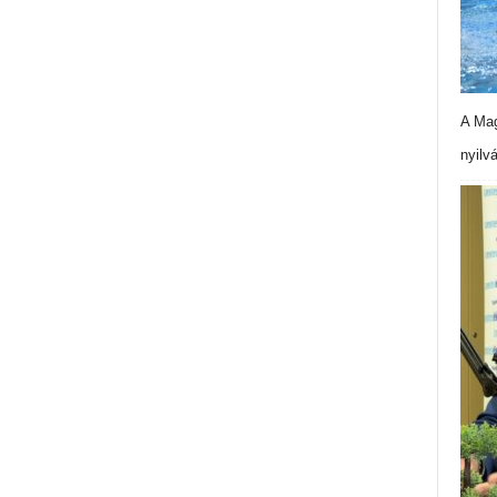
A Mag
nyilv