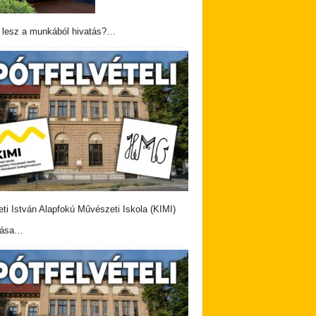
 lesz a munkából hivatás?…
eti István Alapfokú Művészeti Iskola (KIMI)
vása…