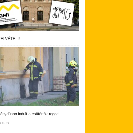
ELVÉTELI!…
nydúsan indult a csütörtök reggel
tesen…