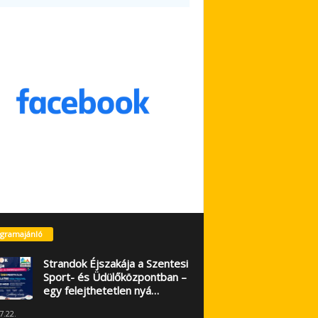
gramajánló
Strandok Éjszakája a Szentesi
Sport- és Üdülőközpontban –
egy felejthetetlen nyá…
7.22.