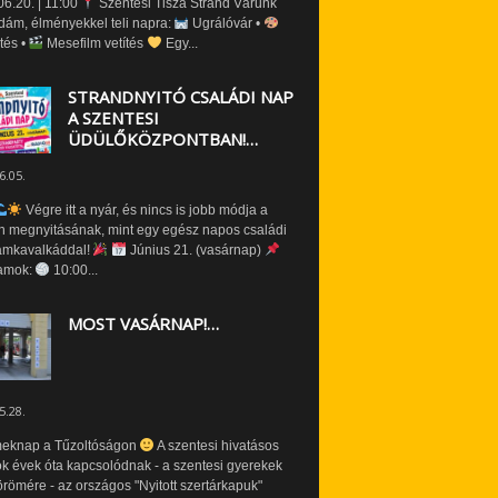
6.20. | 11:00
Szentesi Tisza Strand Várunk
dám, élményekkel teli napra:
Ugrálóvár •
tés •
Mesefilm vetítés
Egy...
STRANDNYITÓ CSALÁDI NAP
A SZENTESI
ÜDÜLŐKÖZPONTBAN!…
6.05.
Végre itt a nyár, és nincs is jobb módja a
n megnyitásának, mint egy egész napos családi
amkavalkáddal!
Június 21. (vasárnap)
amok:
10:00...
MOST VASÁRNAP!…
5.28.
eknap a Tűzoltóságon
A szentesi hivatásos
ók évek óta kapcsolódnak - a szentesi gyerekek
römére - az országos "Nyitott szertárkapuk"