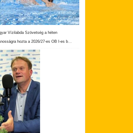
yar Vízilabda Szövetség a héten
ánosságra hozta a 2026/27-es OB I-es b…