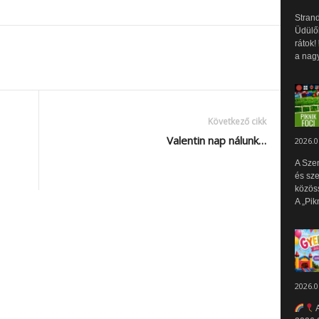
Strand
Üdülők
rátok!
a nagy
Következő cikk
Valentin nap nálunk…
2026.0
A Sze
és sz
közös
A „Pik
2026.0
A