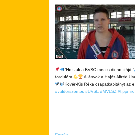
”Hozzuk a BVSC meccs dinamikáját”
fordulóra
A lányok a Hajós Alfréd 
Kövér-Kis Réka csapatkapitányt az es
#valdorszentes
#UVSE
#MVLSZ
#tippmix
Forrás