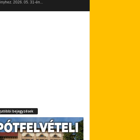
yhez. 2026. 05. 31-én...
utóbbi bejegyzések