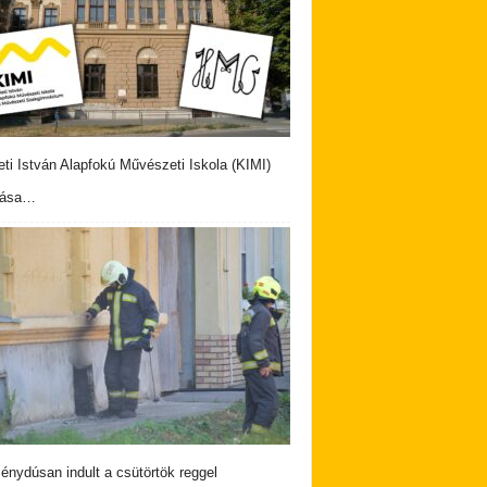
eti István Alapfokú Művészeti Iskola (KIMI)
vása…
nydúsan indult a csütörtök reggel