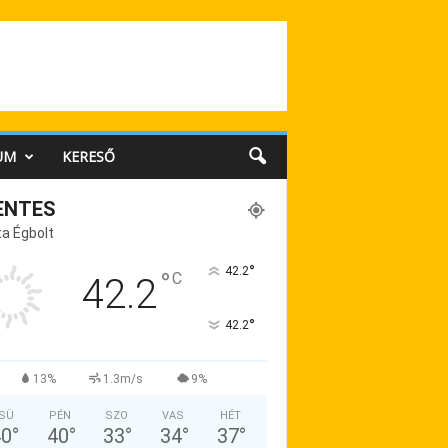
UM
KERESŐ
ENTES
a Égbolt
°
42.2
°
C
42.2
°
42.2
13%
1.3m/s
9%
SÜ
PÉN
SZO
VAS
HÉT
40
°
40
°
33
°
34
°
37
°