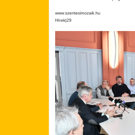
www.szentesimozaik.hu
Hírek|29