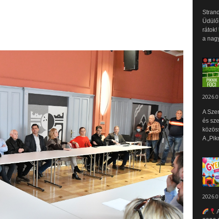
Strand
Üdülők
rátok!
a nagy
2026.0
A Sze
és sz
közös
A „Pik
2026.0
A