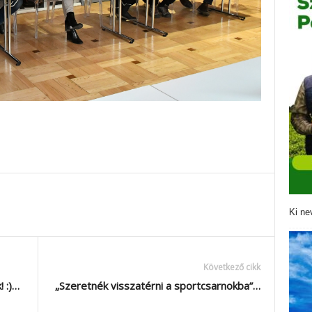
Ki ne
Következő cikk
 :)…
„Szeretnék visszatérni a sportcsarnokba”…