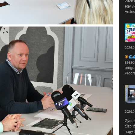
2026.0
egy vi
Arcfes
2026.0
szezo
progr
Progr
2026.0
Gyerm
tűzolt
nagy ö