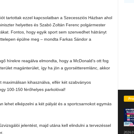
iót tartottak ezzel kapcsolatban a Szecessziós Házban ahol
iniszter helyettes és Szabó Zoltán Ferenc polgármester
ívákat. Fontos, hogy egyik sport sem szenvedhet hátrányt
orttelepen épülne meg – mondta Farkas Sándor a
gő hírekre reagálva elmondta, hogy a McDonald’s ott fog
erület magánterület, így ha jön a gyorsétteremlánc, akkor
et maximálisan kihasználva, elfér két szabványos
egy 100-150 férőhelyes parkolóval!
Pro
n lehet elképzelni a két pályát és a sportcsarnokot egymás
űzvizsgálói jelentést, majd utána kell elindulni a tervezéssel
2026.0
r.