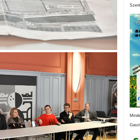
Szen
Minde
Gaszt