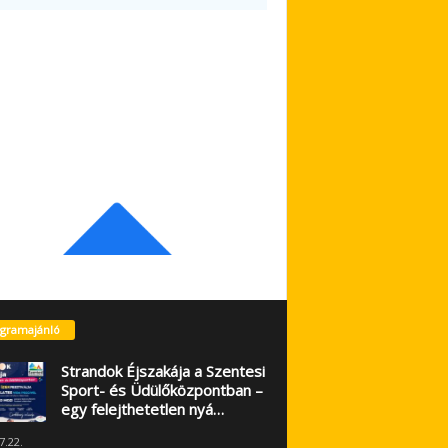
gramajánló
Strandok Éjszakája a Szentesi
Sport- és Üdülőközpontban –
egy felejthetetlen nyá…
7.22.