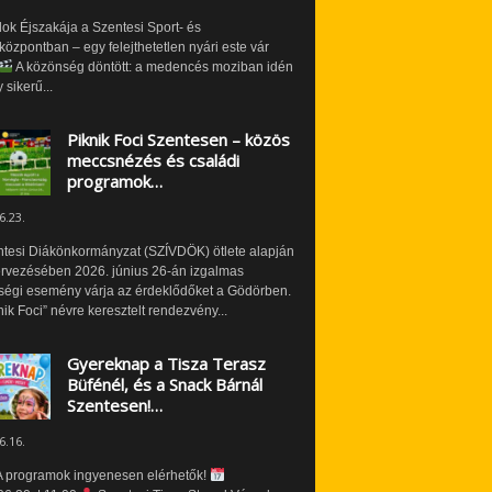
ok Éjszakája a Szentesi Sport- és
özpontban – egy felejthetetlen nyári este vár
A közönség döntött: a medencés moziban idén
 sikerű...
Piknik Foci Szentesen – közös
meccsnézés és családi
programok…
6.23.
ntesi Diákönkormányzat (SZÍVDÖK) ötlete alapján
ervezésében 2026. június 26-án izgalmas
ségi esemény várja az érdeklődőket a Gödörben.
nik Foci” névre keresztelt rendezvény...
Gyereknap a Tisza Terasz
Büfénél, és a Snack Bárnál
Szentesen!…
6.16.
 programok ingyenesen elérhetők!