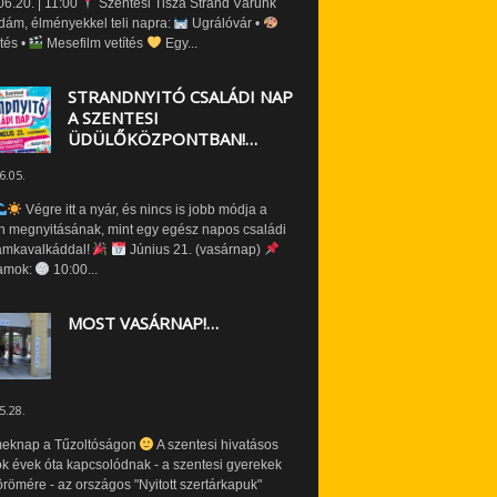
6.20. | 11:00
Szentesi Tisza Strand Várunk
dám, élményekkel teli napra:
Ugrálóvár •
tés •
Mesefilm vetítés
Egy...
STRANDNYITÓ CSALÁDI NAP
A SZENTESI
ÜDÜLŐKÖZPONTBAN!…
6.05.
Végre itt a nyár, és nincs is jobb módja a
n megnyitásának, mint egy egész napos családi
amkavalkáddal!
Június 21. (vasárnap)
amok:
10:00...
MOST VASÁRNAP!…
5.28.
eknap a Tűzoltóságon
A szentesi hivatásos
ók évek óta kapcsolódnak - a szentesi gyerekek
römére - az országos "Nyitott szertárkapuk"