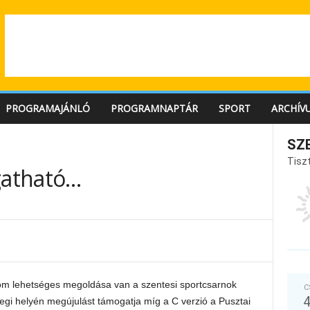
PROGRAMAJÁNLÓ
PROGRAMNAPTÁR
SPORT
ARCHÍV
SZ
Tiszt
gatható…
rom lehetséges megoldása van a szentesi sportcsarnok
C
legi helyén megújulást támogatja míg a C verzió a Pusztai