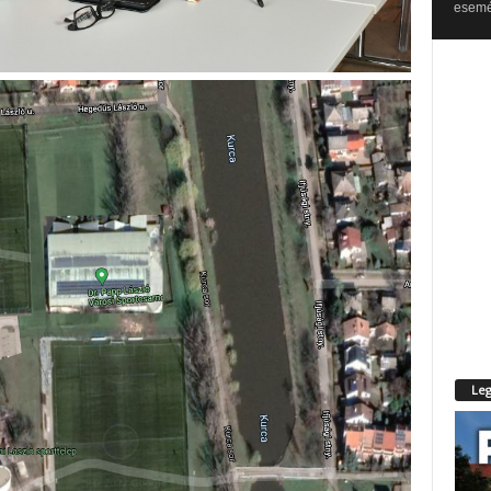
esemén
Leg