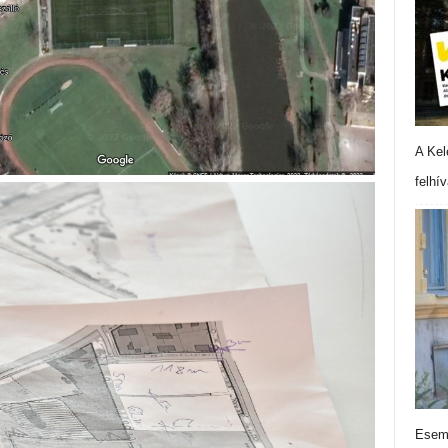
A Kel
felhí
Esemé