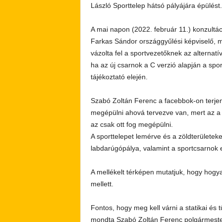
László Sporttelep hátsó pályájára épülést.
A mai napon (2022. február 11.) konzultác
Farkas Sándor országgyűlési képviselő, m
vázolta fel a sportvezetőknek az alternat
ha az új csarnok a C verzió alapján a sp
tájékoztató elején.
Szabó Zoltán Ferenc a facebbok-on terjen
megépülni ahová tervezve van, mert az a t
az csak ott fog megépülni.
A sporttelepet lemérve és a zöldterületek
labdarúgópálya, valamint a sportcsarnok 
A mellékelt térképen mutatjuk, hogy hogya
mellett.
Fontos, hogy meg kell várni a statikai és t
mondta Szabó Zoltán Ferenc polgármeste