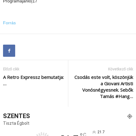
Programajánló|17
Forrás
Előző cikk
Következő cikk
A Retro Expressz bemutatja:
Csodás este volt, köszönjük
…
a Giovani Artisti
Vonósnégyesnek. Sebők
Tamás #Hang…
SZENTES
Tiszta Égbolt
21.7
C