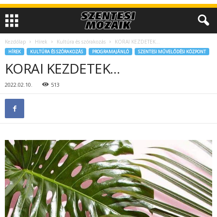
Kezdőlap
Hírek
Kultúra és szórakozás
KORAI KEZDETEK…
HÍREK
KULTÚRA ÉS SZÓRAKOZÁS
PROGRAMAJÁNLÓ
SZENTESI MŰVELŐDÉSI KÖZPONT
KORAI KEZDETEK…
2022.02.10.
513