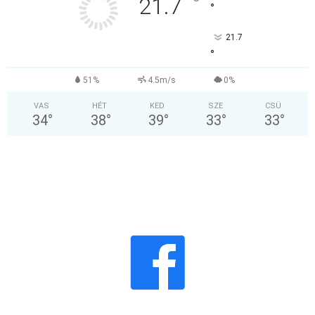
°
21.7
°
21.7
°
51%
4.5m/s
0%
VAS
HÉT
KED
SZE
CSÜ
34
°
38
°
39
°
33
°
33
°