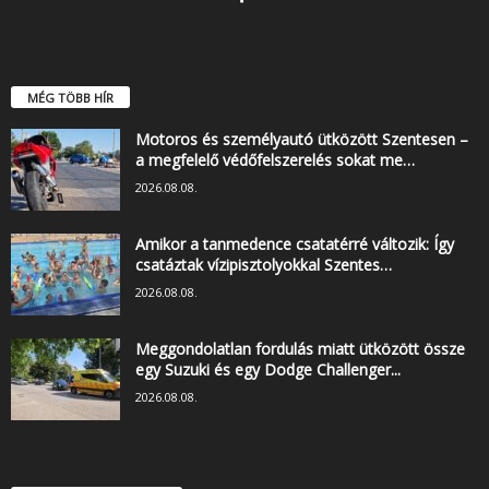
MÉG TÖBB HÍR
Motoros és személyautó ütközött Szentesen –
a megfelelő védőfelszerelés sokat me…
2026.08.08.
Amikor a tanmedence csatatérré változik: Így
csatáztak vízipisztolyokkal Szentes…
2026.08.08.
Meggondolatlan fordulás miatt ütközött össze
egy Suzuki és egy Dodge Challenger...
2026.08.08.