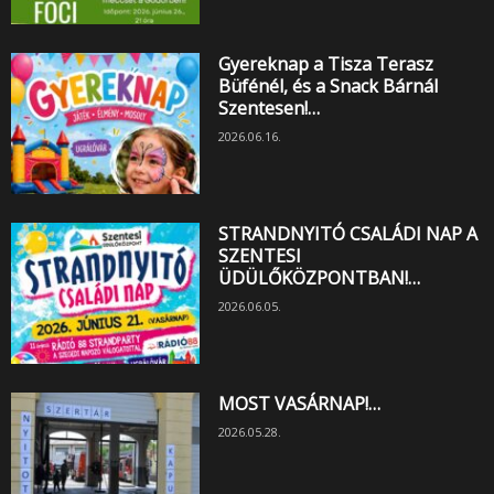
Gyereknap a Tisza Terasz
Büfénél, és a Snack Bárnál
Szentesen!…
2026.06.16.
STRANDNYITÓ CSALÁDI NAP A
SZENTESI
ÜDÜLŐKÖZPONTBAN!…
2026.06.05.
MOST VASÁRNAP!…
2026.05.28.