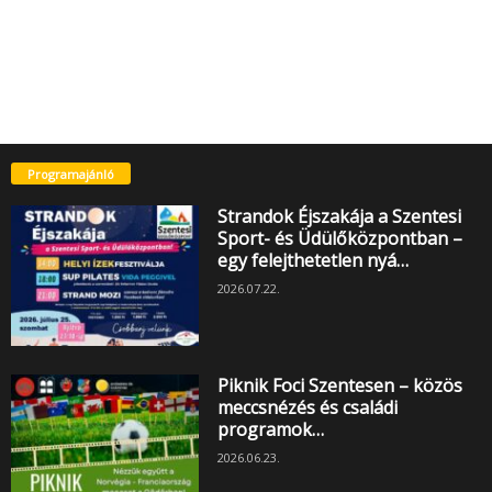
Programajánló
Strandok Éjszakája a Szentesi
Sport- és Üdülőközpontban –
egy felejthetetlen nyá…
2026.07.22.
Piknik Foci Szentesen – közös
meccsnézés és családi
programok…
2026.06.23.