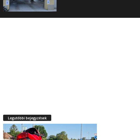
Legutóbbi bejegyzések