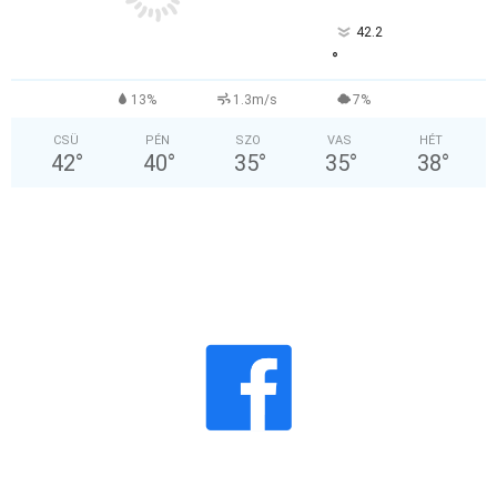
42.2
°
13%
1.3m/s
7%
CSÜ
PÉN
SZO
VAS
HÉT
42
°
40
°
35
°
35
°
38
°