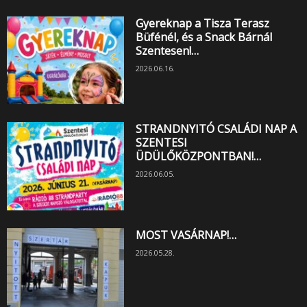
Gyereknap a Tisza Terasz
Büfénél, és a Snack Bárnál
Szentesen!…
2026.06.16.
STRANDNYITÓ CSALÁDI NAP A
SZENTESI
ÜDÜLŐKÖZPONTBAN!…
2026.06.05.
MOST VASÁRNAP!…
2026.05.28.