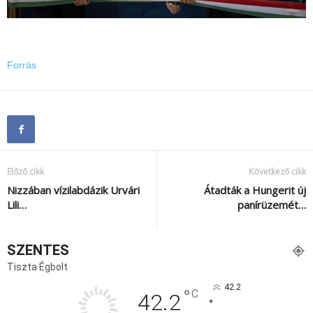
Forrás
Előző cikk
Következő cikk
Nizzában vízilabdázik Urvári
Átadták a Hungerit új
Lili…
panírüzemét…
SZENTES
Tiszta Égbolt
42.2
°
C
42.2
°