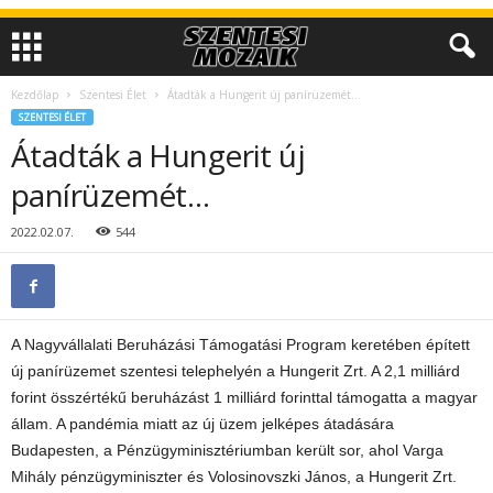
Kezdőlap
Szentesi Élet
Átadták a Hungerit új panírüzemét…
SZENTESI ÉLET
Átadták a Hungerit új
panírüzemét…
2022.02.07.
544
A Nagyvállalati Beruházási Támogatási Program keretében épített
új panírüzemet szentesi telephelyén a Hungerit Zrt. A 2,1 milliárd
forint összértékű beruházást 1 milliárd forinttal támogatta a magyar
állam. A pandémia miatt az új üzem jelképes átadására
Budapesten, a Pénzügyminisztériumban került sor, ahol Varga
Mihály pénzügyminiszter és Volosinovszki János, a Hungerit Zrt.