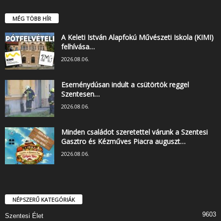
MÉG TÖBB HÍR
A Keleti István Alapfokú Művészeti Iskola (KIMI)
felhívása…
2026.08.06.
Eseménydúsan indult a csütörtök reggel
Szentesen…
2026.08.06.
Minden családot szeretettel várunk a Szentesi
Gasztro és Kézműves Piacra auguszt…
2026.08.06.
NÉPSZERŰ KATEGÓRIÁK
9603
Szentesi Élet