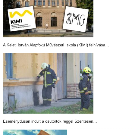
A Keleti István Alapfokú Művészeti Iskola (KIMI) felhívása…
Eseménydúsan indult a csütörtök reggel Szentesen…