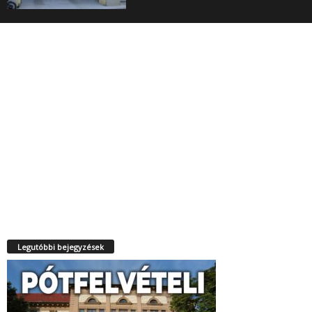
Legutóbbi bejegyzések