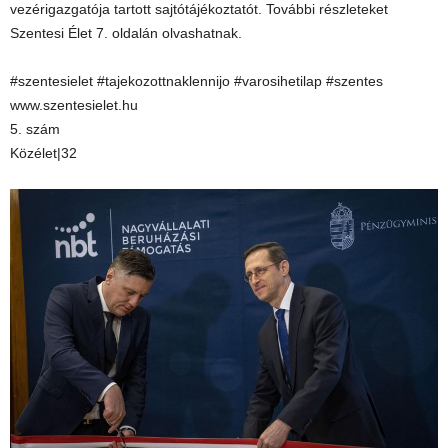
vezérigazgatója tartott sajtótájékoztatót. További részleteket
Szentesi Élet 7. oldalán olvashatnak.
#szentesielet #tajekozottnaklennijo #varosihetilap #szentes
www.szentesielet.hu
5. szám
Közélet|32