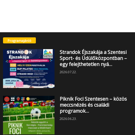
Programajánló
Strandok Éjszakája a Szentesi
Sport- és Üdülőközpontban –
egy felejthetetlen nyá…
2026.07.22.
Piknik Foci Szentesen – közös
meccsnézés és családi
programok…
2026.06.23.